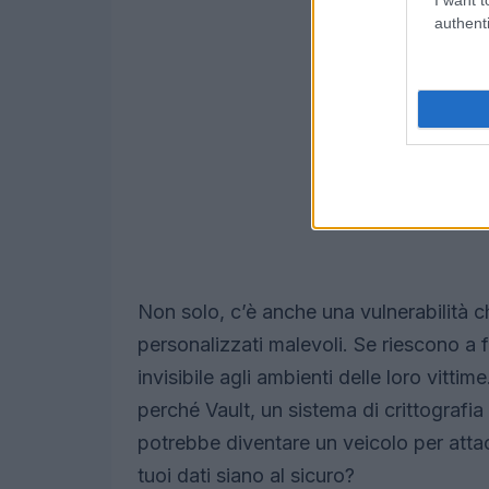
authenti
Non solo, c’è anche una vulnerabilità c
personalizzati malevoli. Se riescono a
invisibile agli ambienti delle loro vitt
perché Vault, un sistema di crittografia 
potrebbe diventare un veicolo per atta
tuoi dati siano al sicuro?