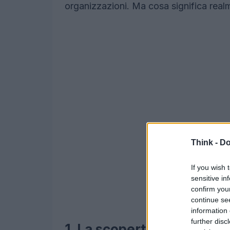
organizzazioni. Ma cosa significa real
Think -
Do
If you wish 
sensitive in
confirm you
continue se
information 
further disc
1. La scoperta delle vulne