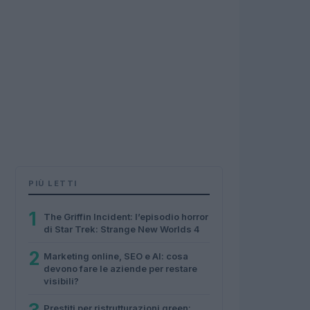
PIÙ LETTI
1
The Griffin Incident: l’episodio horror
di Star Trek: Strange New Worlds 4
2
Marketing online, SEO e AI: cosa
devono fare le aziende per restare
visibili?
Prestiti per ristrutturazioni green: