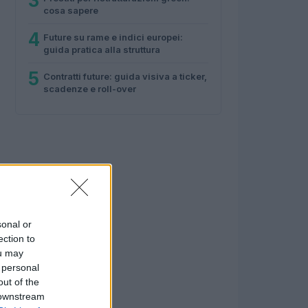
3
cosa sapere
4
Future su rame e indici europei:
guida pratica alla struttura
5
Contratti future: guida visiva a ticker,
scadenze e roll-over
sonal or
ection to
ou may
 personal
out of the
 downstream