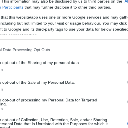
. This information may also be disclosed by us to third parties on the
IA
Participants
that may further disclose it to other third parties.
a, una startup emergente israeliana, hanno
 that this website/app uses one or more Google services and may gath
lando un insieme di vulnerabilità che consentono
including but not limited to your visit or usage behaviour. You may click 
 to Google and its third-party tags to use your data for below specifi
etamente i sistemi di gestione dei segreti. Con
ogle consent section.
Vault, è allarmante pensare che questi difetti
anni. La vulnerabilità più preoccupante?
l Data Processing Opt Outs
ce (RCE). Immagina che un attaccante possa
o opt-out of the Sharing of my personal data.
ema senza alcuna autentificazione: spaventoso,
In
o opt-out of the Sale of my Personal Data.
o questa situazione come uno scenario da incubo
In
i aggressori possono compromettere il vault
to opt-out of processing my Personal Data for Targeted
ing.
 le chiavi del regno – accesso a ogni database,
In
era organizzazione”, ha affermato. Questa
o opt-out of Collection, Use, Retention, Sale, and/or Sharing
a di exploit che inizia con un bypass
ersonal Data that Is Unrelated with the Purposes for which it
lected.