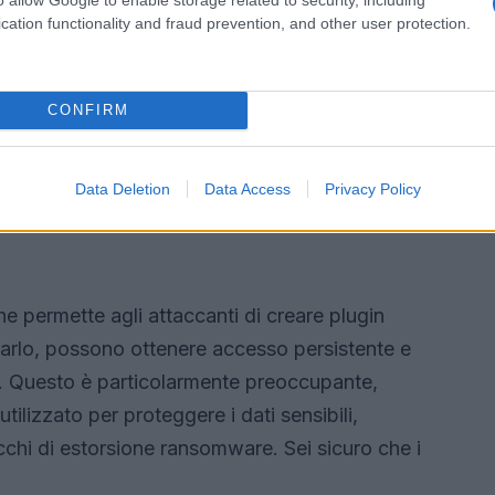
cation functionality and fraud prevention, and other user protection.
CONFIRM
Data Deletion
Data Access
Privacy Policy
he permette agli attaccanti di creare plugin
 farlo, possono ottenere accesso persistente e
ime. Questo è particolarmente preoccupante,
utilizzato per proteggere i dati sensibili,
cchi di estorsione ransomware. Sei sicuro che i