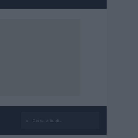
⌕
Cerca