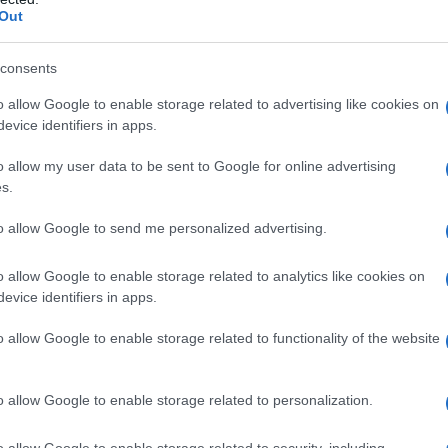
acco RCE totale. Ti sei mai chiesto quanto possa
Out
i?
consents
a di attacco
o allow Google to enable storage related to advertising like cookies on
evice identifiers in apps.
na di attacco si attiva con un bypass del
o allow my user data to be sent to Google for online advertising
 un attaccante può dirottare la validazione dei
s.
rollo. Da qui, l’attaccante può impersonare
to allow Google to send me personalized advertising.
edenziali valide. Questo apre la porta a una serie
ione di codice malevolo e il controllo totale del
o allow Google to enable storage related to analytics like cookies on
evice identifiers in apps.
di una simile minaccia?
o allow Google to enable storage related to functionality of the website
o allow Google to enable storage related to personalization.
o allow Google to enable storage related to security, including