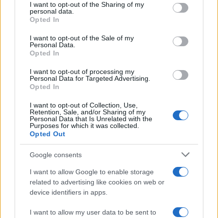
not limited to your visit or usage behaviour. You may click to
I want to opt-out of the Sharing of my
personal data.
grant or deny consent to Google and its third-party tags to
Opted In
AUTORE
use your data for below specified purposes in below Google
chef
consent section.
I want to opt-out of the Sale of my
Personal Data.
Opted In
I want to opt-out of processing my
Personal Data for Targeted Advertising.
Opted In
I want to opt-out of Collection, Use,
Retention, Sale, and/or Sharing of my
Personal Data that Is Unrelated with the
Purposes for which it was collected.
Opted Out
Google consents
I want to allow Google to enable storage
related to advertising like cookies on web or
device identifiers in apps.
I want to allow my user data to be sent to