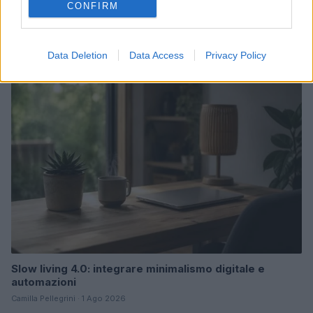
CONFIRM
Gravidanza e caldo: guida evidence-based per
benessere e sicurezza
Francesca Spadaro · 5 Ago 2026
Data Deletion
Data Access
Privacy Policy
LIFESTYLE
Slow living 4.0: integrare minimalismo digitale e
automazioni
Camilla Pellegrini · 1 Ago 2026