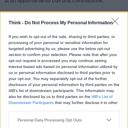
di un appuntamento con una commissione.
una
maturità
3.0 e work in progress
Think -
Do Not Process My Personal Information
Cari ragazzi, finalmente non avrete più paura
dell’
esame
finale, non avrete più incubi e notti
If you wish to opt-out of the sale, sharing to third parties, or
passate a studiare all’ultimo minuto perché la
processing of your personal or sensitive information for
targeted advertising by us, please use the below opt-out
maturità
3.0 sarà
“work in progress”
. Nessun
section to confirm your selection. Please note that after your
voto, nessun numero vi etichetterà, nessun
opt-out request is processed you may continue seeing
tabellone sarà esposto ma ognuno di voi riceverà
interest-based ads based on personal information utilized by
us or personal information disclosed to third parties prior to
una email con qualche consiglio e suggerimento
your opt-out. You may separately opt-out of the further
per il vostro futuro lavorativo o da studenti. “Solo”
disclosure of your personal information by third parties on the
questo. Potrebbe sembrare poco ma non lo è.
IAB’s list of downstream participants. This information may
also be disclosed by us to third parties on the
IAB’s List of
Downstream Participants
that may further disclose it to other
Ve lo assicura chi ha fatto una
maturità
24 anni fa.
third parties.
ALEX CORLAZZOLI
Please note that this website/app uses one or more Google
Personal Data Processing Opt Outs
services and may gather and store information including but