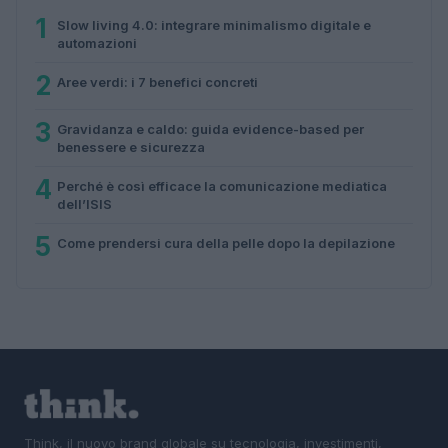
1
Slow living 4.0: integrare minimalismo digitale e
automazioni
2
Aree verdi: i 7 benefici concreti
3
Gravidanza e caldo: guida evidence-based per
benessere e sicurezza
4
Perché è così efficace la comunicazione mediatica
dell’ISIS
5
Come prendersi cura della pelle dopo la depilazione
Think, il nuovo brand globale su tecnologia, investimenti,