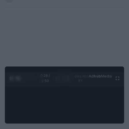
0:29 /
Ad
hub
Media
POWERED
1
/
4
1:50
BY