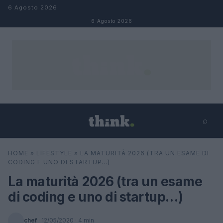
Salta al contenuto
6 Agosto 2026
6 Agosto 2026
⌕
×
⌕
HOME
»
LIFESTYLE
»
LA MATURITÀ 2026 (TRA UN ESAME DI
Cerca
CODING E UNO DI STARTUP…)
La maturità 2026 (tra un esame
di coding e uno di startup…)
chef
·
12/05/2020
· 4 min