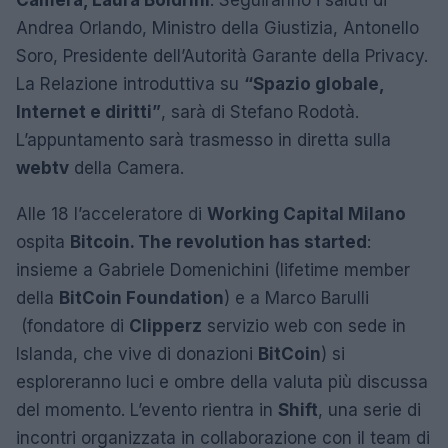
Camera, Laura Boldrini
. Seguiranno i saluti di
Andrea Orlando, Ministro della Giustizia, Antonello
Soro, Presidente dell’Autorità Garante della Privacy.
La Relazione introduttiva su
“Spazio globale,
Internet e diritti”
, sarà di Stefano Rodotà.
L’appuntamento sarà trasmesso in diretta sulla
webtv
della Camera.
Alle 18 l’acceleratore di
Working Capital Milano
ospita
Bitcoin. The revolution has started
:
insieme a Gabriele Domenichini (lifetime member
della
BitCoin Foundation
) e a Marco Barulli
(fondatore di
Clipperz
servizio web con sede in
Islanda, che vive di donazioni
BitCoin
) si
esploreranno luci e ombre della valuta più discussa
del momento. L’evento rientra in
Shift
, una serie di
incontri organizzata in collaborazione con il team di