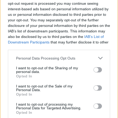
opt-out request is processed you may continue seeing
migliori progetti imprenditoriali pugliesi, grazie alla
interest-based ads based on personal information utilized by
partnership con
Exprivia
e al supporto di
us or personal information disclosed to third parties prior to
Confindustria Bari e BAT
your opt-out. You may separately opt-out of the further
,
Camera di Commercio
disclosure of your personal information by third parties on the
di Bari
e
UniCredit
. Per partecipare ci si registra
IAB’s list of downstream participants. This information may
QUI
.
also be disclosed by us to third parties on the
IAB’s List of
Downstream Participants
that may further disclose it to other
SABATO 21/06
In vista della
Global Sustainability
third parties.
Jam
, prevista per novembre, Micro Jam sul tema
Please note that this website/app uses one or more Google
Personal Data Processing Opt Outs
della sostenibilità, intesa in senso ampio come la
services and may gather and store information including but
not limited to your visit or usage behaviour. You may click to
I want to opt-out of the Sharing of my
capacità di garantire un processo attivo nel
personal data.
grant or deny consent to Google and its third-party tags to
Opted In
tempo. L’evento si svolgerà, presso i locali
use your data for below specified purposes in below Google
dello
Spazio MAD
in via Isidoro La Lumia 1a a
consent section.
I want to opt-out of the Sale of my
Personal Data.
Palermo dalle 16 alle 19, e fungerà da premessa ad
Opted In
un secondo incontro che sarà finalizzato alla
I want to opt-out of processing my
prototipazione di servizi legati al concetto di
Personal Data for Targeted Advertising.
Opted In
sviluppo sostenibile. Tre gli argomenti da esplorare: