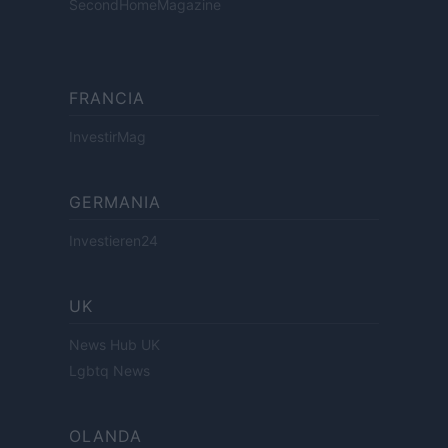
SecondHomeMagazine
FRANCIA
InvestirMag
GERMANIA
Investieren24
UK
News Hub UK
Lgbtq News
OLANDA