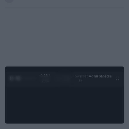
0:29 /
Ad
hub
Media
POWERED
1
/
4
1:23
BY