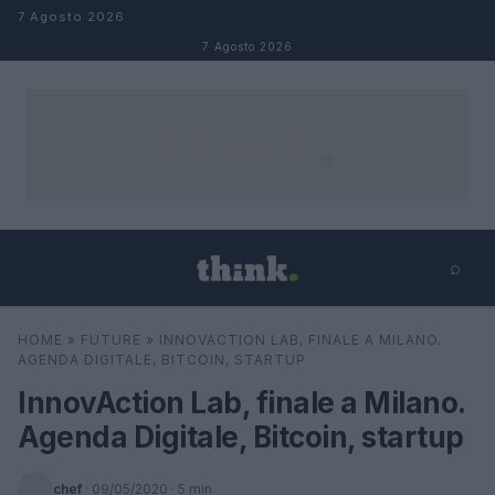
Salta al contenuto
7 Agosto 2026
7 Agosto 2026
⌕
×
⌕
HOME
»
FUTURE
»
INNOVACTION LAB, FINALE A MILANO.
Cerca
AGENDA DIGITALE, BITCOIN, STARTUP
InnovAction Lab, finale a Milano.
Agenda Digitale, Bitcoin, startup
chef
·
09/05/2020
· 5 min