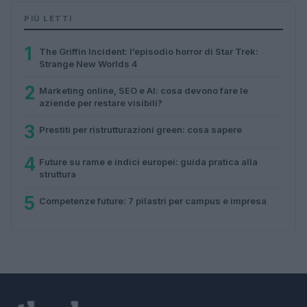
PIÙ LETTI
1
The Griffin Incident: l’episodio horror di Star Trek:
Strange New Worlds 4
2
Marketing online, SEO e AI: cosa devono fare le
aziende per restare visibili?
3
Prestiti per ristrutturazioni green: cosa sapere
4
Future su rame e indici europei: guida pratica alla
struttura
5
Competenze future: 7 pilastri per campus e impresa