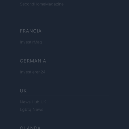
SecondHomeMagazine
FRANCIA
InvestirMag
GERMANIA
Investieren24
UK
News Hub UK
Lgbtq News
OLANDA