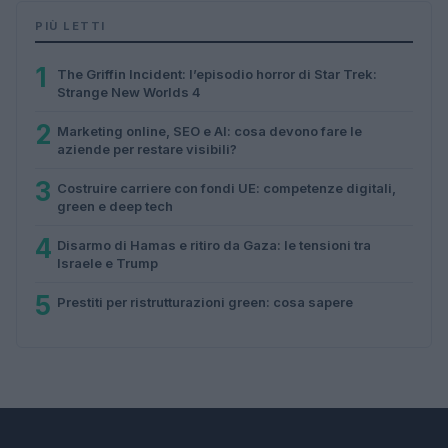
PIÙ LETTI
1
The Griffin Incident: l’episodio horror di Star Trek:
Strange New Worlds 4
2
Marketing online, SEO e AI: cosa devono fare le
aziende per restare visibili?
3
Costruire carriere con fondi UE: competenze digitali,
green e deep tech
4
Disarmo di Hamas e ritiro da Gaza: le tensioni tra
Israele e Trump
5
Prestiti per ristrutturazioni green: cosa sapere