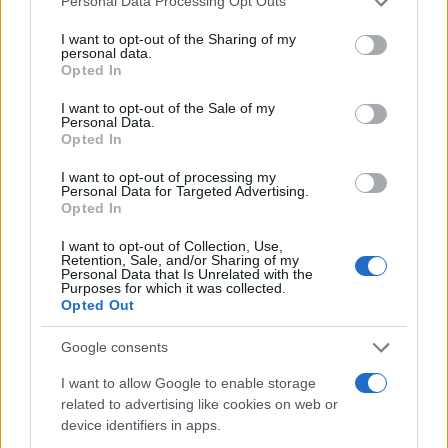
Personal Data Processing Opt Outs
services and may gather and store information including but
not limited to your visit or usage behaviour. You may click to
I want to opt-out of the Sharing of my
personal data.
grant or deny consent to Google and its third-party tags to
Opted In
use your data for below specified purposes in below Google
consent section.
I want to opt-out of the Sale of my
Personal Data.
Opted In
I want to opt-out of processing my
Continua a leggere
Personal Data for Targeted Advertising.
Opted In
FUTURE
I want to opt-out of Collection, Use,
Retention, Sale, and/or Sharing of my
Personal Data that Is Unrelated with the
Purposes for which it was collected.
Opted Out
Google consents
I want to allow Google to enable storage
related to advertising like cookies on web or
device identifiers in apps.