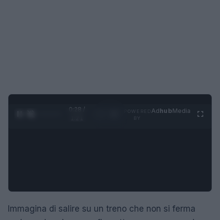
0:29 /
Ad
hub
Media
POWERED
1
/
4
1:21
BY
Immagina di salire su un treno che non si ferma