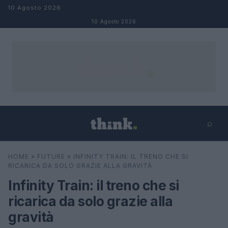
Salta al contenuto
10 Agosto 2026
10 Agosto 2026
⌕
×
⌕
HOME
»
FUTURE
»
INFINITY TRAIN: IL TRENO CHE SI
Cerca
RICARICA DA SOLO GRAZIE ALLA GRAVITÀ
Infinity Train: il treno che si
ricarica da solo grazie alla
gravità