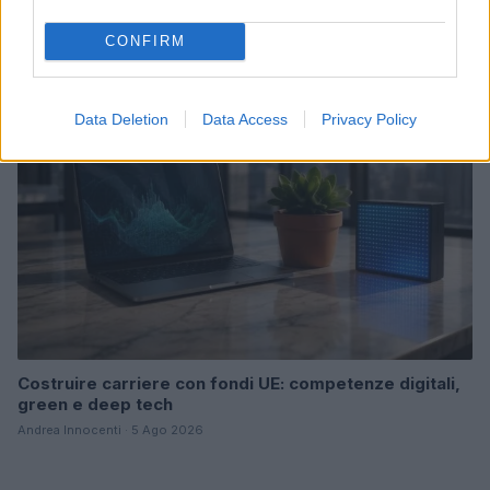
Israele e Trump
Edoardo Marchesi · 7 Ago 2026
CONFIRM
FUTURE
Data Deletion
Data Access
Privacy Policy
Costruire carriere con fondi UE: competenze digitali,
green e deep tech
Andrea Innocenti · 5 Ago 2026