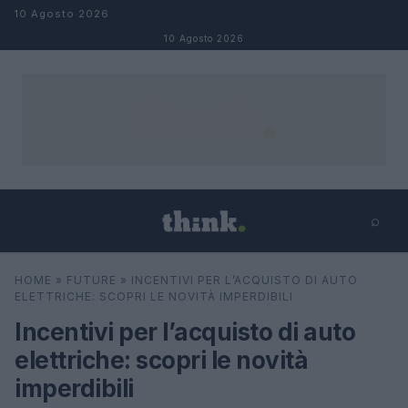
Salta al contenuto
10 Agosto 2026
10 Agosto 2026
⌕
×
⌕
HOME
»
FUTURE
»
INCENTIVI PER L’ACQUISTO DI AUTO
Cerca
ELETTRICHE: SCOPRI LE NOVITÀ IMPERDIBILI
Incentivi per l’acquisto di auto
elettriche: scopri le novità
imperdibili