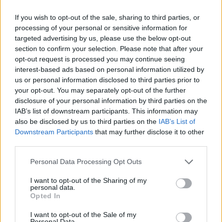
sono finite qui! 🔥
If you wish to opt-out of the sale, sharing to third parties, or
processing of your personal or sensitive information for
In conclusione, il panorama delle auto elettriche nel
targeted advertising by us, please use the below opt-out
section to confirm your selection. Please note that after your
Regno Unito è in continua evoluzione e le nuove
opt-out request is processed you may continue seeing
agevolazioni potrebbero cambiare le carte in
interest-based ads based on personal information utilized by
tavola. Resta sintonizzato per ulteriori
us or personal information disclosed to third parties prior to
your opt-out. You may separately opt-out of the further
aggiornamenti, perché il futuro dell’automotive è
disclosure of your personal information by third parties on the
più elettrico che mai! ✨
IAB’s list of downstream participants. This information may
also be disclosed by us to third parties on the
IAB’s List of
Downstream Participants
that may further disclose it to other
third parties.
AUTORE
Staff
Please note that this website/app uses one or more Google
Personal Data Processing Opt Outs
services and may gather and store information including but
not limited to your visit or usage behaviour. You may click to
I want to opt-out of the Sharing of my
personal data.
grant or deny consent to Google and its third-party tags to
Opted In
use your data for below specified purposes in below Google
consent section.
I want to opt-out of the Sale of my
Personal Data.