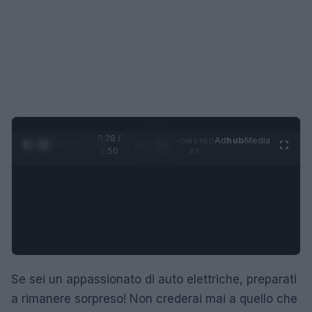
0:29 /
Ad
hub
Media
POWERED
1
/
4
1:50
BY
Se sei un appassionato di auto elettriche, preparati
a rimanere sorpreso! Non crederai mai a quello che