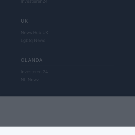
Investieren24
UK
News Hub UK
Lgbtq News
OLANDA
Investeren 24
NL Newz