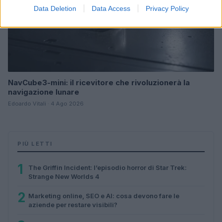
Data Deletion
Data Access
Privacy Policy
NavCube3-mini: il ricevitore che rivoluzionerà la
navigazione lunare
Edoardo Vitali · 4 Ago 2026
PIÙ LETTI
1
The Griffin Incident: l’episodio horror di Star Trek:
Strange New Worlds 4
2
Marketing online, SEO e AI: cosa devono fare le
aziende per restare visibili?