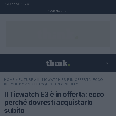
Salta al contenuto
7 Agosto 2026
7 Agosto 2026
⌕
×
⌕
HOME
»
FUTURE
»
IL TICWATCH E3 È IN OFFERTA: ECCO
Cerca
PERCHÉ DOVRESTI ACQUISTARLO SUBITO
Il Ticwatch E3 è in offerta: ecco
perché dovresti acquistarlo
subito