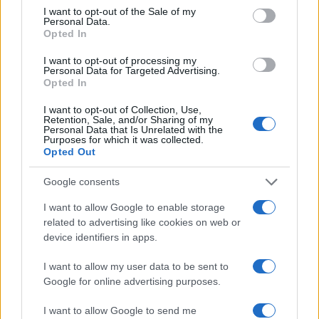
Continua a leggere
consent section.
I want to opt-out of the Sale of my
Personal Data.
Opted In
FUTURE
I want to opt-out of processing my
Personal Data for Targeted Advertising.
Opted In
I want to opt-out of Collection, Use,
Retention, Sale, and/or Sharing of my
Personal Data that Is Unrelated with the
Purposes for which it was collected.
Opted Out
Google consents
I want to allow Google to enable storage
related to advertising like cookies on web or
Disarmo di Hamas e ritiro da Gaza: le tensioni tra
device identifiers in apps.
Israele e Trump
I want to allow my user data to be sent to
Edoardo Marchesi · 7 Ago 2026
Google for online advertising purposes.
FUTURE
I want to allow Google to send me