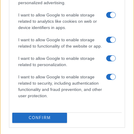
personalized advertising.
I want to allow Google to enable storage
related to analytics like cookies on web or
device identifiers in apps.
I want to allow Google to enable storage
related to functionality of the website or app.
I want to allow Google to enable storage
related to personalization.
Costruire carriere con fondi UE: competenze digitali,
I want to allow Google to enable storage
green e deep tech
related to security, including authentication
Andrea Innocenti · 5 Ago 2026
functionality and fraud prevention, and other
user protection.
FUTURE
CONFIRM