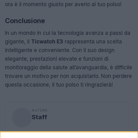
ora è il momento giusto per averlo al tuo polso!
Conclusione
In un mondo in cui la tecnologia avanza a passi da
gigante, il
Ticwatch E3
rappresenta una scelta
intelligente e conveniente. Con il suo design
elegante, prestazioni elevate e funzioni di
monitoraggio della salute all’avanguardia, è difficile
trovare un motivo per non acquistarlo. Non perdere
questa occasione, il tuo polso ti ringrazierà!
AUTORE
Staff