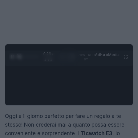
0:27 /
Ad
hub
Media
POWERED
1
/
4
1:23
BY
Oggi è il giorno perfetto per fare un regalo a te
stesso! Non crederai mai a quanto possa essere
conveniente e sorprendente il
Ticwatch E3
, lo