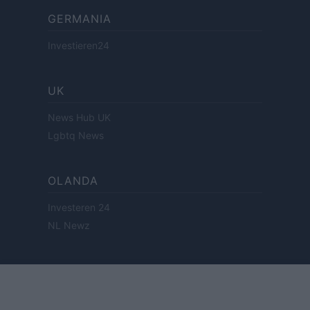
GERMANIA
Investieren24
UK
News Hub UK
Lgbtq News
OLANDA
Investeren 24
NL Newz