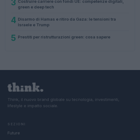
3
Costruire carriere con fondi UE: competenze digitali,
green e deep tech
4
Disarmo di Hamas e ritiro da Gaza: le tensioni tra
Israele e Trump
5
Prestiti per ristrutturazioni green: cosa sapere
Think, il nuovo brand globale su tecnologia, investimenti,
lifestyle e impatto sociale.
SEZIONI
Future