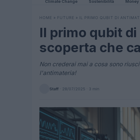
Climate Change
Sostenibilità
Money
HOME
»
FUTURE
»
IL PRIMO QUBIT DI ANTIMAT
Il primo qubit di
scoperta che ca
Non crederai mai a cosa sono riusciti
l'antimateria!
Staff
·
28/07/2025
· 3 min