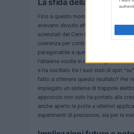
La sfida della coerenza q
authenti
Fino a questo momento, i tentativi di 
avevano dovuto affrontare numerose lim
scienziati del Cern hanno sottolineato
coerenza per controllare l’evoluzione de
paragonabile a quella di spingere un ba
l’altalena oscilla in modo regolare. All
e ha oscillato tra i suoi stati di spin 
fatto a ottenere questo risultato? Per 
impiegato un sistema di trappole elett
approccio non solo ha portato alla crea
anche aperto la porta a ulteriori applic
esperimenti di precisione, sia per la mat
Implicazioni future e pote