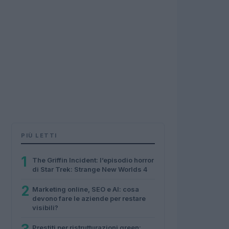
PIÙ LETTI
1
The Griffin Incident: l’episodio horror
di Star Trek: Strange New Worlds 4
2
Marketing online, SEO e AI: cosa
devono fare le aziende per restare
visibili?
Prestiti per ristrutturazioni green: