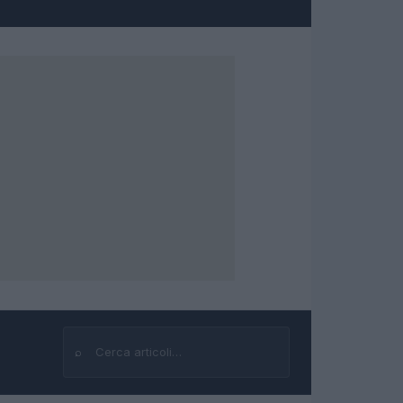
⌕
Cerca