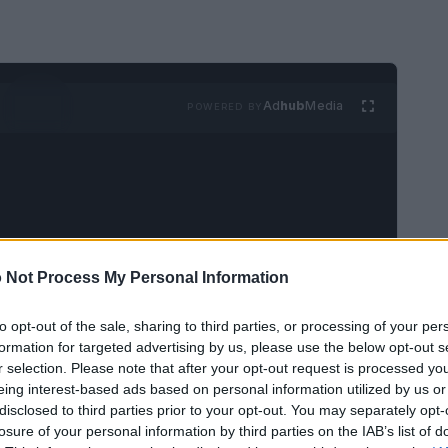
Ad
hub
Media
POWERED BY
 Not Process My Personal Information
coperta che potrebbe stravolgere il nostro modo
 quello che è successo: i ricercatori del
to opt-out of the sale, sharing to third parties, or processing of your per
formation for targeted advertising by us, please use the below opt-out s
hanno raggiunto un traguardo senza precedenti,
r selection. Please note that after your opt-out request is processed y
imateria, o qubit. Questo non è solo un successo
eing interest-based ads based on personal information utilized by us or
disclosed to third parties prior to your opt-out. You may separately opt-
di svolta per la fisica moderna. In questo
losure of your personal information by third parties on the IAB’s list of
fichi avere un qubit di antimateria e quali