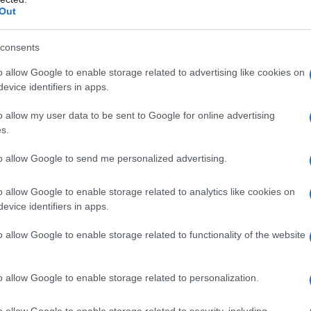
lla ricerca sull’antimateria
Out
lla prestigiosa rivista Nature, segna una pietra
consents
ria. Gli scienziati sono riusciti a mantenere un
o allow Google to enable storage related to advertising like cookies on
e — in oscillazione coerente tra due stati
evice identifiers in apps.
isultato è straordinario, considerando le
o allow my user data to be sent to Google for online advertising
e con particelle di antimateria. Ma cosa rende
s.
i, le particelle subatomiche presenti in ogni
to allow Google to send me personalized advertising.
ti noi. Ma l’antiprotone, creato in laboratorio, ha
ssa ma una carica elettrica opposta. Queste
o allow Google to enable storage related to analytics like cookies on
evice identifiers in apps.
i, il cui comportamento è influenzato dallo spin
ti magnetici si invertono è cruciale per la
o allow Google to enable storage related to functionality of the website
simmetria Cpt che regola le leggi fisiche della
o allow Google to enable storage related to personalization.
o allow Google to enable storage related to security, including