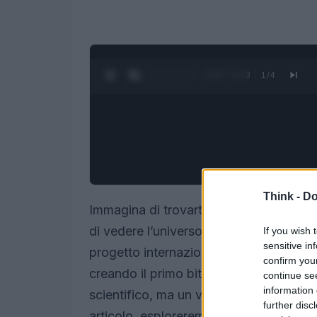
0:28 / 1:23
1
/
4
Think -
Do
Immagina di trovarti di fronte a una s
di vedere l’universo. Non crederai mai a
If you wish 
sensitive in
progetto internazionale Base al Cern 
confirm you
creando il primo bit quantistico di ant
continue se
information 
scientifico, ma un vero e proprio punto 
further disc
articolo, esploreremo insieme cosa signi