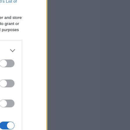
B’s List of
er and store
to grant or
ed purposes