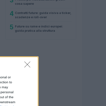
3
cosa sapere
4
Contratti future: guida visiva a ticker,
scadenze e roll-over
5
Future su rame e indici europei:
guida pratica alla struttura
sonal or
ection to
ou may
 personal
out of the
 downstream