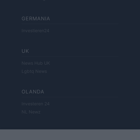
GERMANIA
Investieren24
UK
News Hub UK
Lgbtq News
OLANDA
Investeren 24
NL Newz