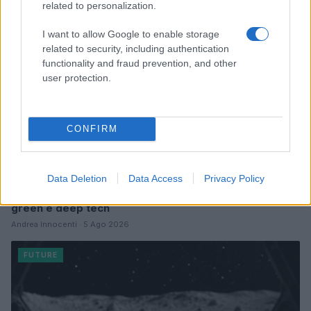
FUTURE
related to personalization.
I want to allow Google to enable storage
related to security, including authentication
functionality and fraud prevention, and other
user protection.
CONFIRM
Data Deletion
Data Access
Privacy Policy
Costruire carriere con fondi UE: competenze digitali,
green e deep tech
Andrea Innocenti · 5 Ago 2026
FUTURE