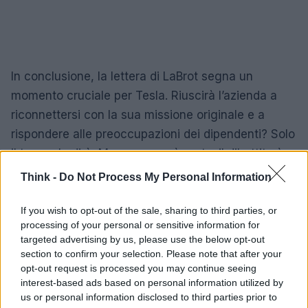
In conclusione, la lettera di LaBrot segna un
momento cruciale per Tesla. Riuscirà l’azienda a
riconnettersi con la sua missione originale e a
rispondere alle preoccupazioni dei dipendenti? Solo
il tempo lo dirà. Ma una cosa è certa: il dibattito è
appena iniziato e continuerà a far discutere. Tutti
Think -
Do Not Process My Personal Information
stanno parlando di questo episodio, e tu? Cosa ne
pensi della situazione attuale di Tesla?
If you wish to opt-out of the sale, sharing to third parties, or
processing of your personal or sensitive information for
targeted advertising by us, please use the below opt-out
section to confirm your selection. Please note that after your
opt-out request is processed you may continue seeing
AUTORE
Staff
interest-based ads based on personal information utilized by
us or personal information disclosed to third parties prior to