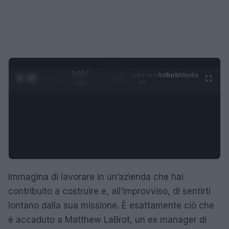
0:28 /
Ad
hub
Media
POWERED
1
/
4
1:21
BY
Immagina di lavorare in un’azienda che hai
contribuito a costruire e, all’improvviso, di sentirti
lontano dalla sua missione. È esattamente ciò che
è accaduto a Matthew LaBrot, un ex manager di