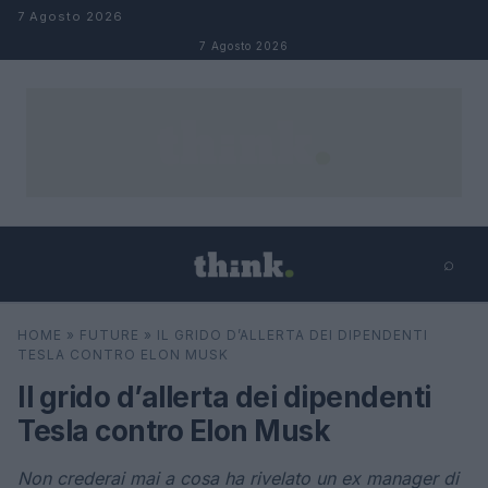
Salta al contenuto
7 Agosto 2026
7 Agosto 2026
⌕
×
⌕
HOME
»
FUTURE
»
IL GRIDO D’ALLERTA DEI DIPENDENTI
Cerca
TESLA CONTRO ELON MUSK
Il grido d’allerta dei dipendenti
Tesla contro Elon Musk
Non crederai mai a cosa ha rivelato un ex manager di