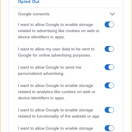
Opted Out
Continua a leggere
Google consents
I want to allow Google to enable storage
FUTURE
related to advertising like cookies on web or
device identifiers in apps.
I want to allow my user data to be sent to
Google for online advertising purposes.
I want to allow Google to send me
personalized advertising.
I want to allow Google to enable storage
related to analytics like cookies on web or
device identifiers in apps.
Disarmo di Hamas e ritiro da Gaza: le tensioni tra
I want to allow Google to enable storage
Israele e Trump
related to functionality of the website or app.
Edoardo Marchesi · 7 Ago 2026
I want to allow Google to enable storage