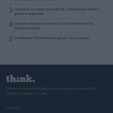
3
Costruire carriere con fondi UE: competenze digitali,
green e deep tech
4
Disarmo di Hamas e ritiro da Gaza: le tensioni tra
Israele e Trump
5
Prestiti per ristrutturazioni green: cosa sapere
Think, il nuovo brand globale su tecnologia, investimenti,
lifestyle e impatto sociale.
SEZIONI