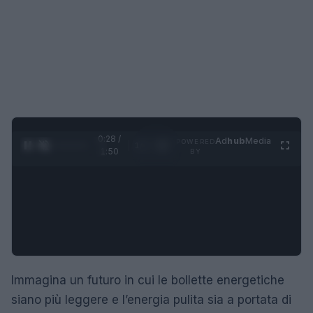
0:29 /
Ad
hub
Media
POWERED
1
/
4
1:50
BY
Immagina un futuro in cui le bollette energetiche
siano più leggere e l’energia pulita sia a portata di