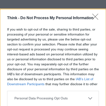
Think -
Do Not Process My Personal Information
If you wish to opt-out of the sale, sharing to third parties, or
processing of your personal or sensitive information for
targeted advertising by us, please use the below opt-out
section to confirm your selection. Please note that after your
opt-out request is processed you may continue seeing
interest-based ads based on personal information utilized by
us or personal information disclosed to third parties prior to
your opt-out. You may separately opt-out of the further
Con nuovi progetti e iniziative in arrivo nelle
disclosure of your personal information by third parties on the
prossime settimane e mesi, il governo britannico è
IAB’s list of downstream participants. This information may
determinato a mobilitare esperti e innovatori per
also be disclosed by us to third parties on the
IAB’s List of
Downstream Participants
that may further disclose it to other
affrontare le sfide energetiche future. Rimanete
third parties.
sintonizzati, perché il cambiamento è in arrivo! 🚀💡
Please note that this website/app uses one or more Google
Personal Data Processing Opt Outs
services and may gather and store information including but