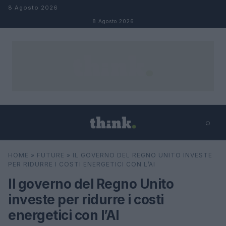
Salta al contenuto
8 Agosto 2026
8 Agosto 2026
⌕
×
⌕
HOME
»
FUTURE
»
IL GOVERNO DEL REGNO UNITO INVESTE
Cerca
PER RIDURRE I COSTI ENERGETICI CON L’AI
Il governo del Regno Unito
investe per ridurre i costi
energetici con l’AI