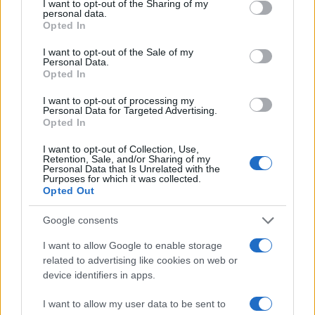
not limited to your visit or usage behaviour. You may click to
I want to opt-out of the Sharing of my
personal data.
grant or deny consent to Google and its third-party tags to
AUTORE
Opted In
Staff
use your data for below specified purposes in below Google
consent section.
I want to opt-out of the Sale of my
Personal Data.
Opted In
I want to opt-out of processing my
Personal Data for Targeted Advertising.
Opted In
I want to opt-out of Collection, Use,
Retention, Sale, and/or Sharing of my
Personal Data that Is Unrelated with the
Purposes for which it was collected.
Opted Out
Google consents
I want to allow Google to enable storage
related to advertising like cookies on web or
device identifiers in apps.
I want to allow my user data to be sent to