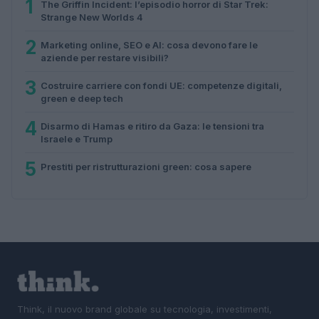
1
The Griffin Incident: l’episodio horror di Star Trek:
Strange New Worlds 4
2
Marketing online, SEO e AI: cosa devono fare le
aziende per restare visibili?
3
Costruire carriere con fondi UE: competenze digitali,
green e deep tech
4
Disarmo di Hamas e ritiro da Gaza: le tensioni tra
Israele e Trump
5
Prestiti per ristrutturazioni green: cosa sapere
Think, il nuovo brand globale su tecnologia, investimenti,