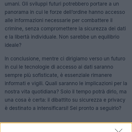
umani. Gli sviluppi futuri potrebbero portare a un
panorama in cui le forze dell’ordine hanno accesso
alle informazioni necessarie per combattere il
crimine, senza compromettere la sicurezza dei dati
e la libertà individuale. Non sarebbe un equilibrio
ideale?
In conclusione, mentre ci dirigiamo verso un futuro
in cui le tecnologie di accesso ai dati saranno
sempre più sofisticate, è essenziale rimanere
informati e vigili. Quali saranno le implicazioni per la
nostra vita quotidiana? Solo il tempo potrà dirlo, ma
una cosa è certa: il dibattito su sicurezza e privacy
è destinato a intensificarsi! Sei pronto a seguirlo?