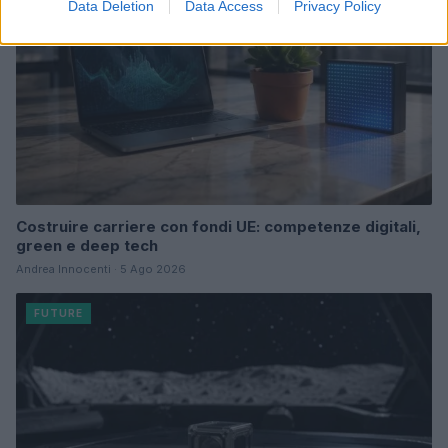
Data Deletion
Data Access
Privacy Policy
Costruire carriere con fondi UE: competenze digitali,
green e deep tech
Andrea Innocenti · 5 Ago 2026
FUTURE