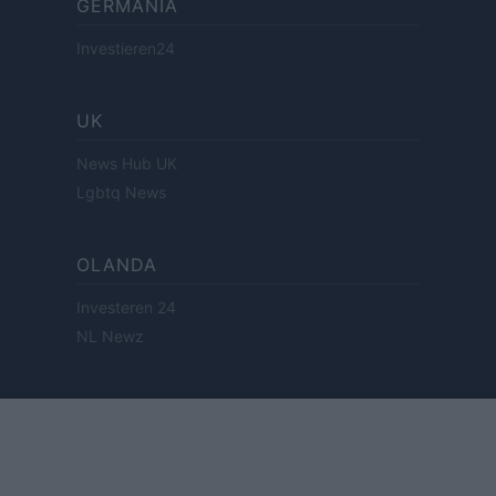
GERMANIA
Investieren24
UK
News Hub UK
Lgbtq News
OLANDA
Investeren 24
NL Newz