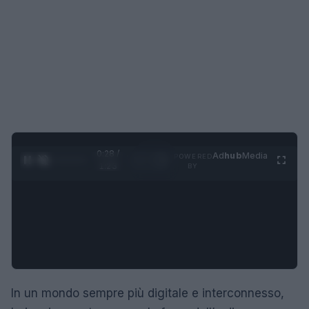
0:29 /
Ad
hub
Media
POWERED
1
/
4
1:23
BY
In un mondo sempre più digitale e interconnesso,