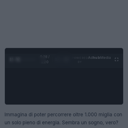
0:28 /
Ad
hub
Media
POWERED
1
/
4
1:20
BY
Immagina di poter percorrere oltre 1.000 miglia con
un solo pieno di energia. Sembra un sogno, vero?