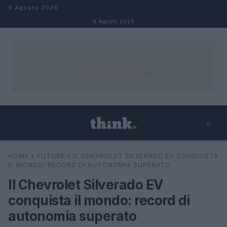
Salta al contenuto
6 Agosto 2026
6 Agosto 2026
⌕
×
⌕
HOME
»
FUTURE
»
IL CHEVROLET SILVERADO EV CONQUISTA
Cerca
IL MONDO: RECORD DI AUTONOMIA SUPERATO
Il Chevrolet Silverado EV
conquista il mondo: record di
autonomia superato