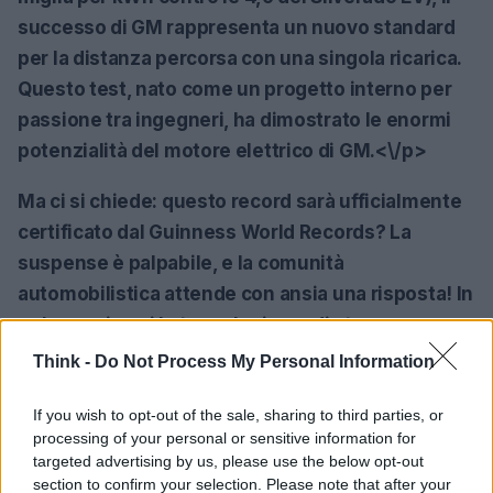
successo di GM rappresenta un nuovo standard
per la distanza percorsa con una singola ricarica.
Questo test, nato come un progetto interno per
passione tra ingegneri, ha dimostrato le enormi
potenzialità del motore elettrico di GM.<\/p>
Ma ci si chiede: questo record sarà ufficialmente
certificato dal
Guinness World Records
? La
suspense è palpabile, e la comunità
automobilistica attende con ansia una risposta! In
un’epoca in cui le tecnologie verdi stanno
prendendo piede, GM ha dimostrato che la strada
Think -
Do Not Process My Personal Information
verso un futuro sostenibile può essere percorsa
If you wish to opt-out of the sale, sharing to third parties, or
con stile e innovazione. Non resta che aspettare
processing of your personal or sensitive information for
cosa ci riserverà il futuro per i veicoli elettrici!
targeted advertising by us, please use the below opt-out
<\/p>
section to confirm your selection. Please note that after your