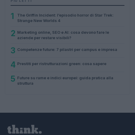
PIÙ LETTI
1
The Griffin Incident: l’episodio horror di Star Trek:
Strange New Worlds 4
2
Marketing online, SEO e AI: cosa devono fare le
aziende per restare visibili?
3
Competenze future: 7 pilastri per campus e impresa
4
Prestiti per ristrutturazioni green: cosa sapere
5
Future su rame e indici europei: guida pratica alla
struttura