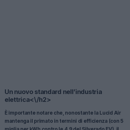
Un nuovo standard nell’industria
elettrica<\/h2>
È importante notare che, nonostante la Lucid Air
mantenga il primato in termini di efficienza (con
5
miglia per kWh
contro le
4,9 del Silverado EV
), il