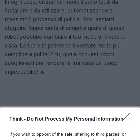
In ogni caso, entrambi i modelli sono facili da
installare e da utilizzare, automatizzando al
massimo il processo di pulizia. Non lasciarti
sfuggire l’opportunità di scoprire quale di questi
robot potrebbe cambiare il tuo modo di vivere la
casa. La tua vita potrebbe diventare molto più
semplice e pulita! E tu, quale di questi robot
sceglieresti per rendere la tua casa un luogo
impeccabile? 🔥
Think -
Do Not Process My Personal Information
If you wish to opt-out of the sale, sharing to third parties, or