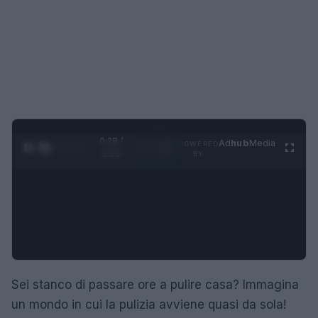
0:29 /
Ad
hub
Media
POWERED
1
/
4
1:23
BY
Sei stanco di passare ore a pulire casa? Immagina
un mondo in cui la pulizia avviene quasi da sola!