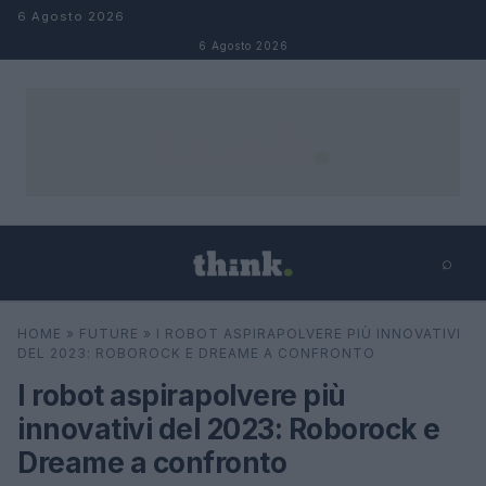
Salta al contenuto
6 Agosto 2026
6 Agosto 2026
⌕
×
⌕
HOME
»
FUTURE
»
I ROBOT ASPIRAPOLVERE PIÙ INNOVATIVI
Cerca
DEL 2023: ROBOROCK E DREAME A CONFRONTO
I robot aspirapolvere più
innovativi del 2023: Roborock e
Dreame a confronto