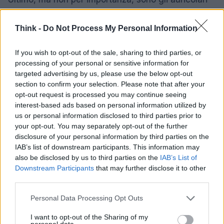
Skullcandy Method 360 ANC
. Con un design
accattivante e un sistema di cancellazione attiva
Think -
Do Not Process My Personal Information
del rumore, questi auricolari sono perfetti per chi
If you wish to opt-out of the sale, sharing to third parties, or
ama ascoltare musica anche in ambienti affollati.
processing of your personal or sensitive information for
Con un’autonomia che raggiunge le 40 ore, potrai
targeted advertising by us, please use the below opt-out
goderti la tua musica senza mai fermarti!
section to confirm your selection. Please note that after your
opt-out request is processed you may continue seeing
interest-based ads based on personal information utilized by
Questi 5 accessori non solo miglioreranno la tua
us or personal information disclosed to third parties prior to
esperienza con lo smartphone, ma ti aiuteranno
your opt-out. You may separately opt-out of the further
anche a esprimere la tua creatività in modi
disclosure of your personal information by third parties on the
IAB’s list of downstream participants. This information may
sorprendenti. Non perdere l’opportunità di provarli e
also be disclosed by us to third parties on the
IAB’s List of
scopri come possono rivoluzionare il tuo modo di
Downstream Participants
that may further disclose it to other
utilizzare la tecnologia!
third parties.
Please note that this website/app uses one or more Google
Personal Data Processing Opt Outs
services and may gather and store information including but
not limited to your visit or usage behaviour. You may click to
I want to opt-out of the Sharing of my
AUTORE
personal data.