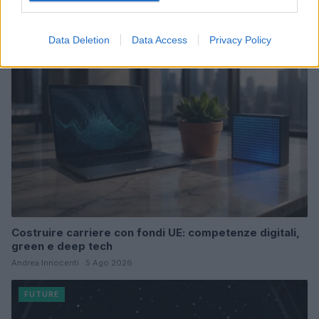
Edoardo Marchesi · 7 Ago 2026
FUTURE
Data Deletion
Data Access
Privacy Policy
Costruire carriere con fondi UE: competenze digitali,
green e deep tech
Andrea Innocenti · 5 Ago 2026
FUTURE