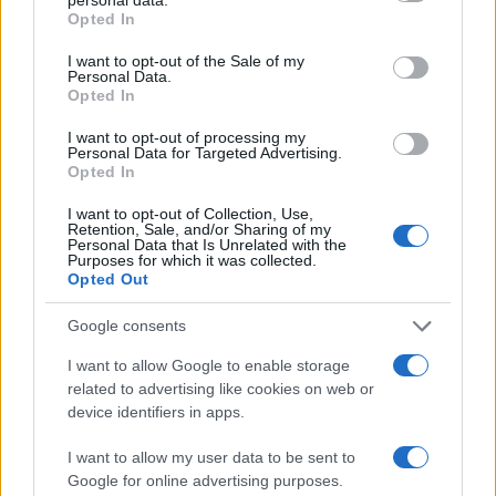
Staff
grant or deny consent to Google and its third-party tags to
Opted In
use your data for below specified purposes in below Google
consent section.
I want to opt-out of the Sale of my
Personal Data.
Opted In
I want to opt-out of processing my
Personal Data for Targeted Advertising.
Opted In
I want to opt-out of Collection, Use,
Retention, Sale, and/or Sharing of my
Personal Data that Is Unrelated with the
Purposes for which it was collected.
Opted Out
Google consents
I want to allow Google to enable storage
related to advertising like cookies on web or
device identifiers in apps.
I want to allow my user data to be sent to
Google for online advertising purposes.