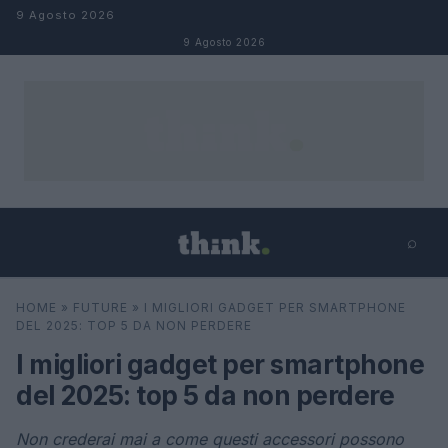
Salta al contenuto
9 Agosto 2026
9 Agosto 2026
⌕
×
⌕
HOME
»
FUTURE
»
I MIGLIORI GADGET PER SMARTPHONE
Cerca
DEL 2025: TOP 5 DA NON PERDERE
I migliori gadget per smartphone
del 2025: top 5 da non perdere
Non crederai mai a come questi accessori possono