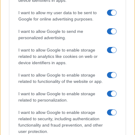
device identifiers in apps.
standardizzati
(statuto, patti, deleghe), utilizzare
I want to allow my user data to be sent to
firme qualificate
anticipare KYC bancari e verifiche
Google for online advertising purposes.
antiriciclaggio, e sfruttare i
Points of Single
I want to allow Google to send me
Contact
per licenze di servizi regolamentati.
personalized advertising.
Checklist operativa pronta all’uso
I want to allow Google to enable storage
related to analytics like cookies on web or
Governance
scegliere SRL/SA/SE; redigere
device identifiers in apps.
statuto e patti; definire deleghe e poteri di firma.
Conti e registri
aprire conto, versare capitale,
I want to allow Google to enable storage
related to functionality of the website or app.
iscrizione al registro, codici fiscali e IVA.
Privacy
mappa trattamenti, basi giuridiche,
I want to allow Google to enable storage
RoPA, DPA con fornitori, piano breach e
related to personalization.
retention.
Lavoro
modello assunzionale (diretto/EOR),
I want to allow Google to enable storage
contratti con IP assignment, policy remote e
related to security, including authentication
functionality and fraud prevention, and other
sicurezza.
user protection.
Equity
progettare piani