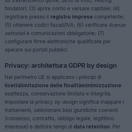
su trasferimento quote, diritti di voto,
vesting
fondatori; (3) aprire conto e versare capitale; (4)
registrare presso il
registro imprese
competente;
(5) ottenere codici fiscali/IVA; (6) verificare
licenze
settoriali
e comunicazioni obbligatorie; (7)
configurare firme elettroniche qualificate per
operare sui portali pubblici.
Privacy: architettura GDPR by design
Nel perimetro UE si applicano i principi di
liceità
limitazione delle finalità
minimizzazione
esattezza, conservazione limitata e integrità.
Impostare la privacy
by design
significa mappare i
trattamenti, selezionare basi giuridiche coerenti
(consenso, contratto, obbligo legale, legittimo
interesse) e definire tempi di
data retention
. Per