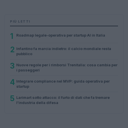
PIÙ LETTI
1
Roadmap legale-operativa per startup AI in Italia
2
Infantino fa marcia indietro: il calcio mondiale resta
pubblico
3
Nuove regole per i rimborsi Trenitalia: cosa cambia per
i passeggeri
4
Integrare compliance nel MVP: guida operativa per
startup
5
Larimart sotto attacco: il furto di dati che fa tremare
l’industria della difesa