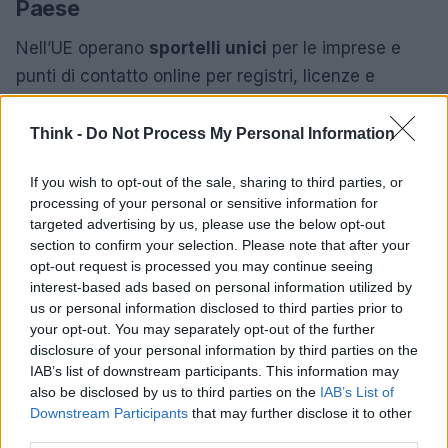
Paese
Nell’UE operano
sportelli unici
per le imprese e
punti di contatto online per registri, licenze e
adempimenti fiscali. Molti Stati offrono firme
elettroniche qualificate e identità digitali per
Think -
Do Not Process My Personal Information
l’accesso. I tempi di costituzione variano per
If you wish to opt-out of the sale, sharing to third parties, or
notarizzazione, controllo antiriciclaggio e carichi
processing of your personal or sensitive information for
d’ufficio. Le stime seguenti sono
indicative
e
targeted advertising by us, please use the below opt-out
possono differire per forma societaria e
section to confirm your selection. Please note that after your
opt-out request is processed you may continue seeing
completezza della pratica.
interest-based ads based on personal information utilized by
us or personal information disclosed to third parties prior to
Estonia
portale eID; tempi medi 1–3 giorni.
your opt-out. You may separately opt-out of the further
Danimarca
sportello imprese online; 1–2 giorni.
disclosure of your personal information by third parties on the
Paesi Bassi
KVK con appuntamento digitale; 1–7
IAB’s list of downstream participants. This information may
giorni.
also be disclosed by us to third parties on the
IAB’s List of
Irlanda
registro online; 2–5 giorni.
Downstream Participants
that may further disclose it to other
third parties.
Francia
guichet unico; 2–7 giorni.