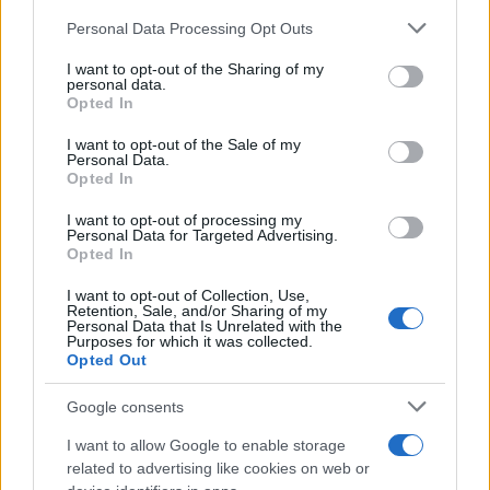
Spagna
CIRCE/PAE; 1–10 giorni.
Please note that this website/app uses one or more Google
Personal Data Processing Opt Outs
Portogallo
Empresa na Hora/online; 1–5 giorni.
services and may gather and store information including but
Italia
registro imprese e SUAP; pochi giorni–2
not limited to your visit or usage behaviour. You may click to
I want to opt-out of the Sharing of my
personal data.
settimane.
grant or deny consent to Google and its third-party tags to
Opted In
use your data for below specified purposes in below Google
Germania
registro + notaio; 1–4 settimane.
consent section.
Austria
registro + notaio; 1–2 settimane.
I want to opt-out of the Sale of my
Personal Data.
Belgio
one-stop guichet; 1–7 giorni.
Opted In
Lussemburgo
guichet entreprises; 2–5 giorni.
I want to opt-out of processing my
Svezia
verksamt; 1–10 giorni.
Personal Data for Targeted Advertising.
Finlandia
ytj; 1–7 giorni.
Opted In
Lituania
registri online; 1–3 giorni.
I want to opt-out of Collection, Use,
Polonia
s24/PRH locale; 1–7 giorni.
Retention, Sale, and/or Sharing of my
Personal Data that Is Unrelated with the
Cechia
registro + notifica; 1–10 giorni.
Purposes for which it was collected.
Grecia
one-stop GEMI; 1–10 giorni.
Opted Out
Romania
registru comerțului; 3–5 giorni.
Bulgaria
registro mercantile; 2–7 giorni.
Google consents
Malta
mbr; 1–3 giorni.
I want to allow Google to enable storage
related to advertising like cookies on web or
Buone pratiche: predisporre
documenti