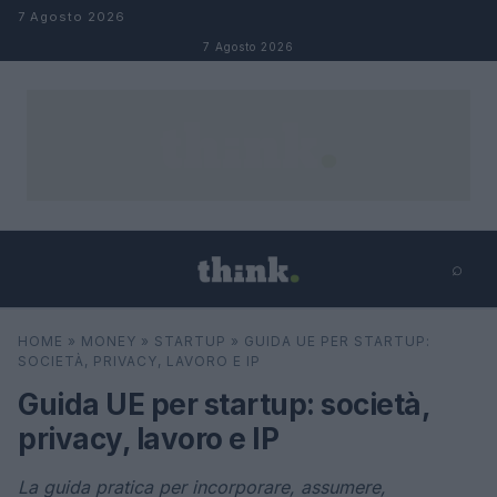
Salta al contenuto
7 Agosto 2026
7 Agosto 2026
⌕
×
⌕
HOME
»
MONEY
»
STARTUP
»
GUIDA UE PER STARTUP:
Cerca
SOCIETÀ, PRIVACY, LAVORO E IP
Guida UE per startup: società,
privacy, lavoro e IP
La guida pratica per incorporare, assumere,