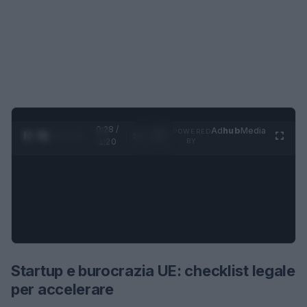
0:29 /
Ad
hub
Media
POWERED
1
/
4
1:20
BY
Startup e burocrazia UE: checklist legale
per accelerare