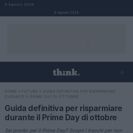
Salta al contenuto
8 Agosto 2026
8 Agosto 2026
⌕
×
⌕
HOME
»
FUTURE
»
GUIDA DEFINITIVA PER RISPARMIARE
Cerca
DURANTE IL PRIME DAY DI OTTOBRE
Guida definitiva per risparmiare
durante il Prime Day di ottobre
Sei pronto per il Prime Day? Scopri i trucchi per non