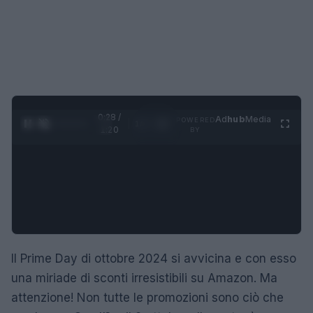
0:29 /
Ad
hub
Media
POWERED
1
/
4
1:20
BY
Il Prime Day di ottobre 2024 si avvicina e con esso
una miriade di sconti irresistibili su Amazon. Ma
attenzione! Non tutte le promozioni sono ciò che