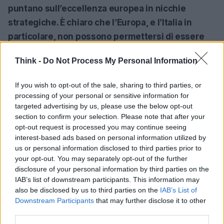
puntano sull’eccellenza europea in nicchie
strategiche. È chiaro che l’Europa, e l’Italia in
particolare, non possono permettersi di essere
semplici spettatori in questa rivoluzione
Think -
Do Not Process My Personal Information
tecnologica. La risposta ti sorprenderà:
l’innovazione è a portata di mano e potrebbe
If you wish to opt-out of the sale, sharing to third parties, or
arrivare proprio dalle nostre città!<\/p>
processing of your personal or sensitive information for
targeted advertising by us, please use the below opt-out
In conclusione, l’appello dei sindaci italiani
section to confirm your selection. Please note that after your
opt-out request is processed you may continue seeing
rappresenta una scommessa audace per il futuro
interest-based ads based on personal information utilized by
della mobilità europea. L’innovazione è possibile,
us or personal information disclosed to third parties prior to
ma richiede un impegno collettivo e un cambio di
your opt-out. You may separately opt-out of the further
disclosure of your personal information by third parties on the
paradigma. L’Italia ha tutte le carte in regola per
IAB’s list of downstream participants. This information may
diventare un faro di innovazione nel settore della
also be disclosed by us to third parties on the
IAB’s List of
guida autonoma, ma solo se saprà unire le forze e
Downstream Participants
that may further disclose it to other
third parties.
affrontare le sfide con determinazione e