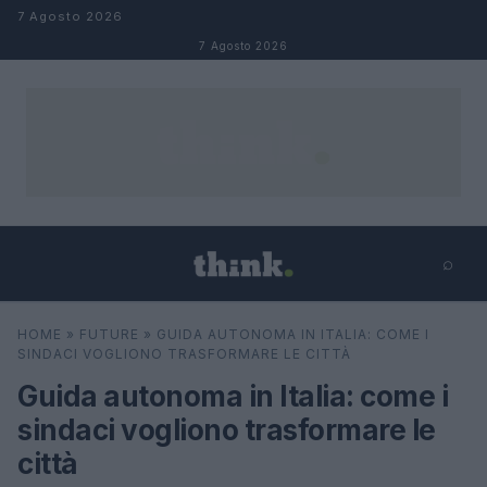
Salta al contenuto
7 Agosto 2026
7 Agosto 2026
⌕
×
⌕
HOME
»
FUTURE
»
GUIDA AUTONOMA IN ITALIA: COME I
Cerca
SINDACI VOGLIONO TRASFORMARE LE CITTÀ
Guida autonoma in Italia: come i
sindaci vogliono trasformare le
città