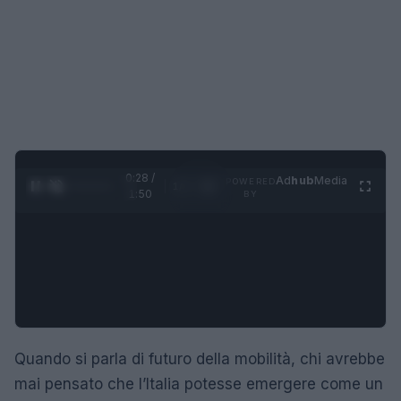
0:29 /
Ad
hub
Media
POWERED
1
/
4
1:50
BY
Quando si parla di futuro della mobilità, chi avrebbe
mai pensato che l’Italia potesse emergere come un