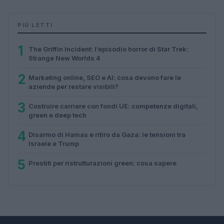
PIÙ LETTI
1
The Griffin Incident: l’episodio horror di Star Trek:
Strange New Worlds 4
2
Marketing online, SEO e AI: cosa devono fare le
aziende per restare visibili?
3
Costruire carriere con fondi UE: competenze digitali,
green e deep tech
4
Disarmo di Hamas e ritiro da Gaza: le tensioni tra
Israele e Trump
5
Prestiti per ristrutturazioni green: cosa sapere