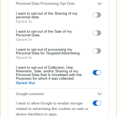
creatività. Riusciremo a farlo? Solo il tempo lo
Please note that this website/app uses one or more Google
Personal Data Processing Opt Outs
services and may gather and store information including but
dirà, ma il viaggio è appena iniziato!<\/p>
not limited to your visit or usage behaviour. You may click to
I want to opt-out of the Sharing of my
personal data.
grant or deny consent to Google and its third-party tags to
Opted In
use your data for below specified purposes in below Google
consent section.
AUTORE
I want to opt-out of the Sale of my
Personal Data.
Staff
Opted In
I want to opt-out of processing my
Personal Data for Targeted Advertising.
Opted In
I want to opt-out of Collection, Use,
Retention, Sale, and/or Sharing of my
Personal Data that Is Unrelated with the
Purposes for which it was collected.
Opted Out
Google consents
I want to allow Google to enable storage
related to advertising like cookies on web or
device identifiers in apps.