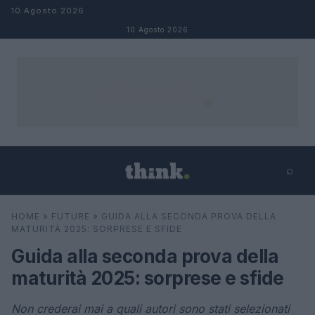
Salta al contenuto
10 Agosto 2026
10 Agosto 2026
⌕
×
⌕
HOME
»
FUTURE
»
GUIDA ALLA SECONDA PROVA DELLA
Cerca
MATURITÀ 2025: SORPRESE E SFIDE
Guida alla seconda prova della
maturità 2025: sorprese e sfide
Non crederai mai a quali autori sono stati selezionati