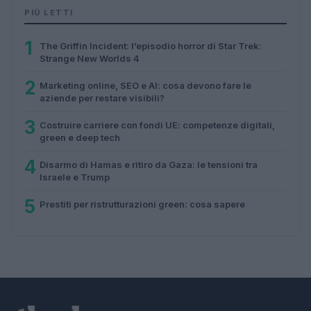
PIÙ LETTI
1
The Griffin Incident: l’episodio horror di Star Trek:
Strange New Worlds 4
2
Marketing online, SEO e AI: cosa devono fare le
aziende per restare visibili?
3
Costruire carriere con fondi UE: competenze digitali,
green e deep tech
4
Disarmo di Hamas e ritiro da Gaza: le tensioni tra
Israele e Trump
5
Prestiti per ristrutturazioni green: cosa sapere