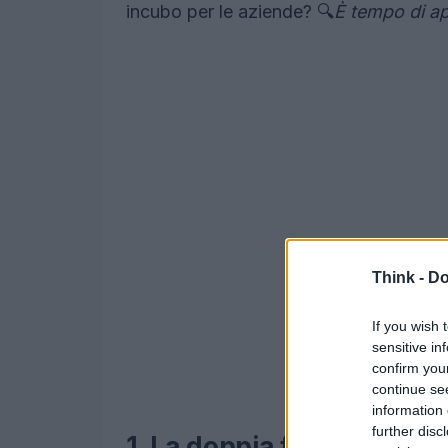
incubo per le aziende? 🔍
È tempo di ap
Think -
Do
If you wish 
sensitive in
confirm you
continue se
information 
further disc
1. La doppia faccia della 