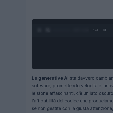
0:28 / 1:23
1
/
4
La
generative AI
sta davvero cambiand
software, promettendo velocità e innova
le storie affascinanti, c’è un lato oscu
l’affidabilità del codice che produciam
se non gestite con la giusta attenzione