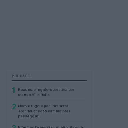
PIÙ LETTI
1
Roadmap legale-operativa per
startup AI in Italia
2
Nuove regole per i rimborsi
Trenitalia: cosa cambia per i
passeggeri
Infantino fa marcia indietro: il calcio