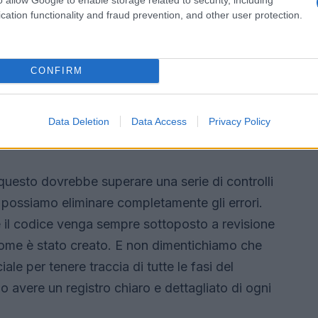
cation functionality and fraud prevention, and other user protection.
CONFIRM
Data Deletion
Data Access
Privacy Policy
uesto dovrebbe superare una serie di controlli
possiamo eliminare completamente gli errori.
e il codice venga sempre sottoposto a revisione
ome è stato creato. E non dimentichiamo che
iale per tenere traccia di tutte le fasi del
 avere un registro chiaro e dettagliato di ogni