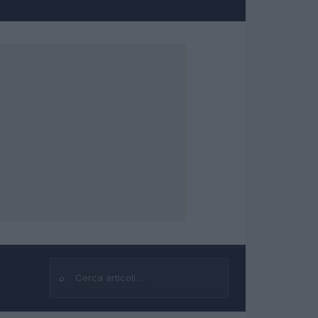
⌕
Cerca