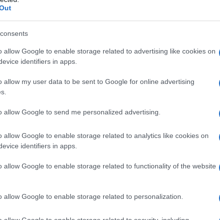
Out
e non strutturate
consents
canza di una politica di sicurezza robusta
o allow Google to enable storage related to advertising like cookies on
 sondaggio effettuato nel 2025 ha rivelato che
evice identifiers in apps.
esso di spedire codice non testato, mentre il
o allow my user data to be sent to Google for online advertising
cisioni riguardanti il rilascio di software.
s.
rmante: un codice superficiale può sembrare
to allow Google to send me personalized advertising.
el campo, ma potrebbe nascondere vulnerabilità
o allow Google to enable storage related to analytics like cookies on
evice identifiers in apps.
o allow Google to enable storage related to functionality of the website
o allow Google to enable storage related to personalization.
o allow Google to enable storage related to security, including