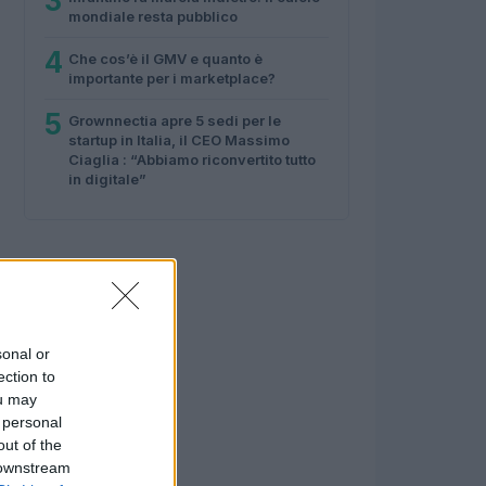
3
mondiale resta pubblico
4
Che cos’è il GMV e quanto è
importante per i marketplace?
5
Grownnectia apre 5 sedi per le
startup in Italia, il CEO Massimo
Ciaglia : “Abbiamo riconvertito tutto
in digitale”
sonal or
ection to
ou may
 personal
out of the
 downstream