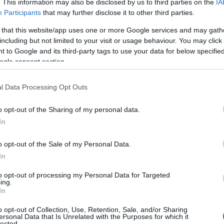
. This information may also be disclosed by us to third parties on the
IA
Participants
that may further disclose it to other third parties.
 lasciarsi trasportare dalle aspettative: risultati
 that this website/app uses one or more Google services and may gath
batter d’occhio e innovazioni che sembrano uscite
including but not limited to your visit or usage behaviour. You may click 
 to Google and its third-party tags to use your data for below specifi
ome ci ricorda David Colwell, esperto nel settore,
ogle consent section.
 anche errori madornali che possono emergere
o fenomeno è noto come
effetto Dunning-
l Data Processing Opt Outs
a sovrastimare le proprie capacità. Ti sei mai
o opt-out of the Sharing of my personal data.
Immagina uno sviluppatore alle prime armi che
In
to dall’AI, senza nemmeno rendersi conto delle
o opt-out of the Sale of my Personal Data.
In
vitare di incappare in errori gravi, soprattutto
to opt-out of processing my Personal Data for Targeted
ing.
elocità vertiginosa? La risposta non è affatto
In
colare alla governance e alla sicurezza nei
o opt-out of Collection, Use, Retention, Sale, and/or Sharing
non abbassare mai la guardia!
ersonal Data that Is Unrelated with the Purposes for which it
lected.