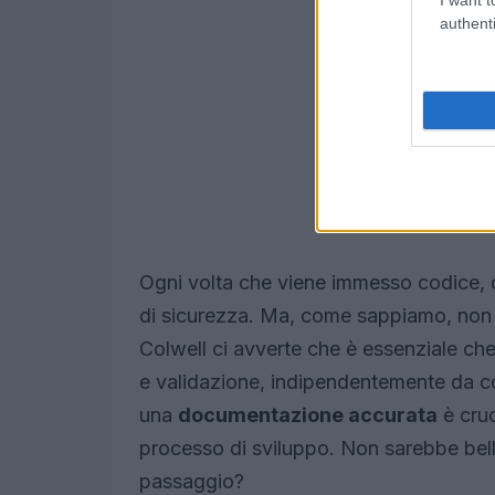
authenti
Ogni volta che viene immesso codice, q
di sicurezza. Ma, come sappiamo, non 
Colwell ci avverte che è essenziale ch
e validazione, indipendentemente da c
una
documentazione accurata
è cruc
processo di sviluppo. Non sarebbe bello
passaggio?