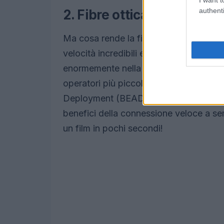
authenti
2. Fibre ottica: il futuro è
Ma cosa rende la fibra ottica così attra
velocità incredibili e una connessione 
enormemente nella costruzione di reti i
operatori più piccoli. Grazie a progra
Deployment (BEAD), la copertura in fi
benefici della connessione veloce a se
un film in pochi secondi!