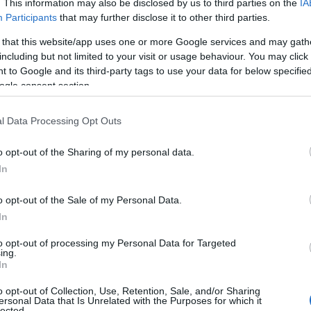
. This information may also be disclosed by us to third parties on the
IA
Participants
that may further disclose it to other third parties.
 that this website/app uses one or more Google services and may gath
including but not limited to your visit or usage behaviour. You may click 
 to Google and its third-party tags to use your data for below specifi
ogle consent section.
l Data Processing Opt Outs
o opt-out of the Sharing of my personal data.
In
o opt-out of the Sale of my Personal Data.
In
to opt-out of processing my Personal Data for Targeted
ing.
In
ale del broadband
o opt-out of Collection, Use, Retention, Sale, and/or Sharing
ersonal Data that Is Unrelated with the Purposes for which it
lected.