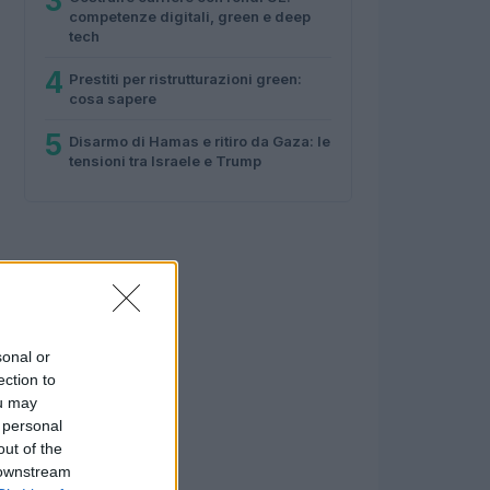
3
competenze digitali, green e deep
tech
4
Prestiti per ristrutturazioni green:
cosa sapere
5
Disarmo di Hamas e ritiro da Gaza: le
tensioni tra Israele e Trump
sonal or
ection to
ou may
 personal
out of the
 downstream