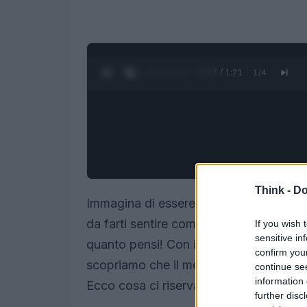
0:28 / 1:21
1
/
4
Think -
Do
Immagina di essere catapultato in un fut
da farti sentire come se avessi un supe
If you wish 
sensitive in
quanto pensi! Con il rapporto di PwC sul
confirm you
scopriamo che il mercato del broadban
continue se
information 
Ecco cosa ci riserva il 2029!
further disc