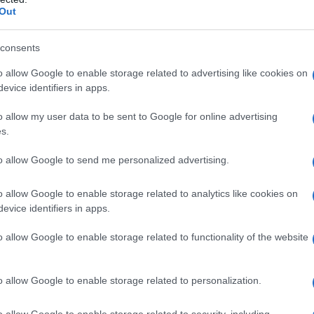
cere il settore del broadband! Secondo le
Out
 una crescita del 21,1% entro il 2029, con un
di dollari. Ma questa crescita non è solo una
consents
nto costante delle sottoscrizioni e l’importanza
o allow Google to enable storage related to advertising like cookies on
ile. Hai mai pensato a quanto sia diventato
evice identifiers in apps.
ne a casa? Ebbene, la domanda di banda larga è
o allow my user data to be sent to Google for online advertising
nno cruciale per il mondo delle comunicazioni.
s.
to allow Google to send me personalized advertising.
sono in continua evoluzione. Attualmente, il
 scena, con oltre 81 milioni di abbonamenti.
o allow Google to enable storage related to analytics like cookies on
ciando a vacillare a causa della rapida crescita
evice identifiers in apps.
ss fisso (FWA). Entro la fine del 2029, le
o allow Google to enable storage related to functionality of the website
 via cavo scenderanno a 74,7 milioni, mentre la
 raggiungendo 54,3 milioni di abbonamenti. Ti sei
o allow Google to enable storage related to personalization.
nnetterti nel futuro?
o allow Google to enable storage related to security, including