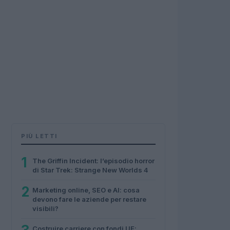
PIÙ LETTI
1
The Griffin Incident: l’episodio horror
di Star Trek: Strange New Worlds 4
2
Marketing online, SEO e AI: cosa
devono fare le aziende per restare
visibili?
Costruire carriere con fondi UE: