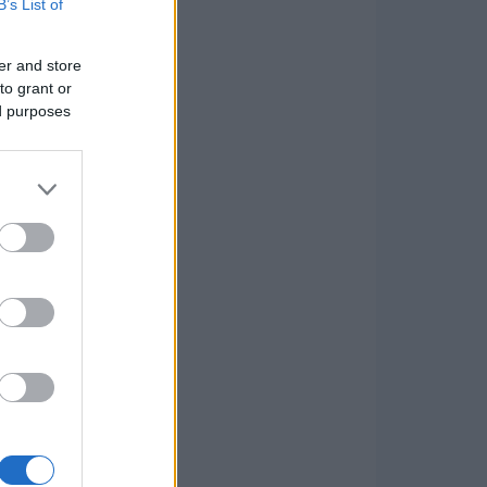
B’s List of
er and store
to grant or
ed purposes