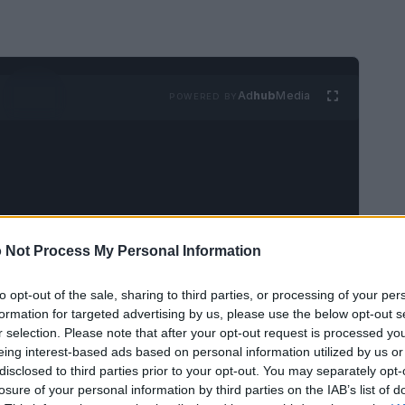
Ad
hub
Media
POWERED BY
 Not Process My Personal Information
uro dove la velocità di internet è così elevata
rpotere. Bene, questo futuro è più vicino di
to opt-out of the sale, sharing to third parties, or processing of your per
formation for targeted advertising by us, please use the below opt-out s
l’industria dell’intrattenimento e dei media,
r selection. Please note that after your opt-out request is processed y
d sta per subire una trasformazione epocale.
eing interest-based ads based on personal information utilized by us or
disclosed to third parties prior to your opt-out. You may separately opt-
losure of your personal information by third parties on the IAB’s list of