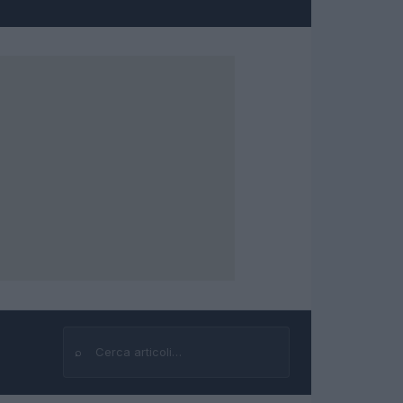
⌕
Cerca