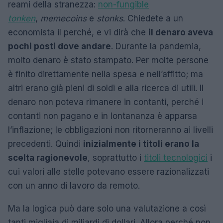
reami della stranezza:
non-fungible
tonken
,
memecoins
e
stonks
. Chiedete a un
economista il perché, e vi dirà che
il denaro aveva
pochi posti dove andare
. Durante la pandemia,
molto denaro è stato stampato. Per molte persone
è finito direttamente nella spesa e nell’affitto; ma
altri erano già pieni di soldi e alla ricerca di utili. Il
denaro non poteva rimanere in contanti, perché i
contanti non pagano e in lontananza è apparsa
l’inflazione; le obbligazioni non ritorneranno ai livelli
precedenti. Quindi
inizialmente i titoli erano la
scelta ragionevole
, soprattutto i
titoli tecnologici
i
cui valori alle stelle potevano essere razionalizzati
con un anno di lavoro da remoto.
Ma la logica può dare solo una valutazione a così
tanti migliaia di miliardi di dollari. Allora perché non