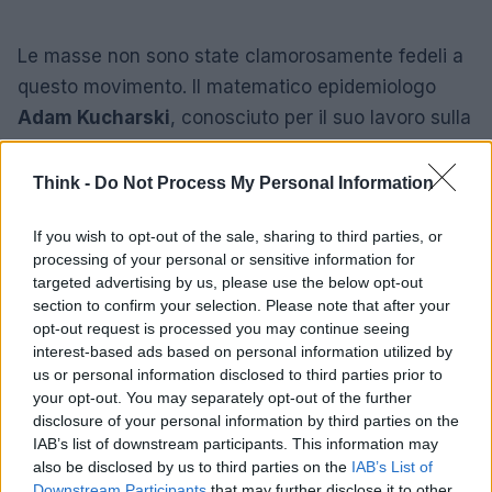
Le masse non sono state clamorosamente fedeli a
questo movimento. Il matematico epidemiologo
Adam Kucharski
, conosciuto per il suo lavoro sulla
trasmissione di malattie come il Covid-19, scrive
dei
Bitcoin come una forma di contagio
diffusa
Think -
Do Not Process My Personal Information
attraverso il passaparola e le menzioni dai media.
If you wish to opt-out of the sale, sharing to third parties, or
Ma in termini di rete, la serie di alti e bassi rivela un
processing of your personal or sensitive information for
contagio “disconnesso” – un’epidemia che divampa
targeted advertising by us, please use the below opt-out
ma non si diffonde troppo. Nella frenesia molte
section to confirm your selection. Please note that after your
opt-out request is processed you may continue seeing
persone si tuffano, il valore aumenta, per un
interest-based ads based on personal information utilized by
momento, ma l’impatto generale è limitato. Recenti
us or personal information disclosed to third parties prior to
studi suggeriscono che meno del 10% degli
your opt-out. You may separately opt-out of the further
disclosure of your personal information by third parties on the
americani si sono cimentati con le criptovalute.
IAB’s list of downstream participants. This information may
Circa la metà di questi dice di essersene pentita.
also be disclosed by us to third parties on the
IAB’s List of
Downstream Participants
that may further disclose it to other