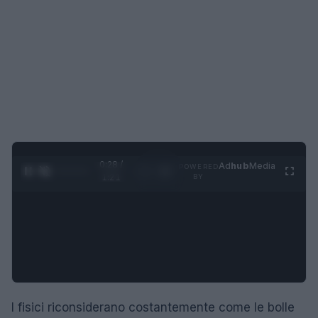
0:30 /
Ad
hub
Media
POWERED
1
/
4
1:21
BY
I fisici riconsiderano costantemente come le bolle