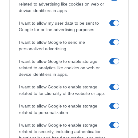
related to advertising like cookies on web or
rimanere instabile, ma sarebbe un’instabilità logica
device identifiers in apps.
dalla quale i finanziatori potrebbero trarre profitto.
I want to allow my user data to be sent to
Essi potrebbero riporre la loro fede negli altri
Google for online advertising purposes.
investitori.
I want to allow Google to send me
Ecco un appropriato corollario all’oro, scrive
personalized advertising.
l’analista di JP Morgan. Gli investitori privati erano
I want to allow Google to enable storage
stati banditi dalla speculazione sull’oro negli anni
related to analytics like cookies on web or
’30, ma nel 1974 è tornato ad essere legale. Al
device identifiers in apps.
tempo, una strana forma di denaro. I broker
I want to allow Google to enable storage
facevano a gara per vendere lingotti per posta,
related to functionality of the website or app.
promettendo un aumento della domanda che
I want to allow Google to enable storage
avrebbe sprinto il loro valore verso nuove vette.
related to personalization.
Ma, almeno all’inizio, le persone lo ritenevano
troppo instabile: “Piuttosto giocherei al blackjack
I want to allow Google to enable storage
related to security, including authentication
con i miei soldi”, disse a
The New York Times
un
functionality and fraud prevention, and other