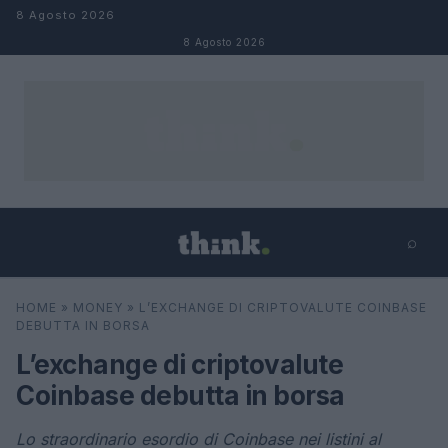
Salta al contenuto
8 Agosto 2026
8 Agosto 2026
⌕
×
⌕
HOME
»
MONEY
»
L’EXCHANGE DI CRIPTOVALUTE COINBASE
Cerca
DEBUTTA IN BORSA
L’exchange di criptovalute
Coinbase debutta in borsa
Lo straordinario esordio di Coinbase nei listini al