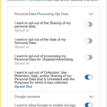
Il parere di JP Morgan
third parties.
Ma recentemente, la storia è cambiata. Una
Please note that this website/app uses one or more Google
Personal Data Processing Opt Outs
services and may gather and store information including but
manciata di società, incluse
Tesla
e
Square
,
not limited to your visit or usage behaviour. You may click to
I want to opt-out of the Sharing of my
hanno scommesso e coinvolto fondi speculativi e
personal data.
grant or deny consent to Google and its third-party tags to
Opted In
banche
. La storia ora riguarda meno la libertà dai
use your data for below specified purposes in below Google
consent section.
governi e più il denaro che non ha posti migliori
I want to opt-out of the Sale of my
Personal Data.
dove andare. Questa è la logica presentata lo
Opted In
scorso mese in un rapporto agli investitori da
JP
I want to opt-out of processing my
Morgan
, nell’illustrare perché la banca ha
Personal Data for Targeted Advertising.
Opted In
considerato le criptovalute un
valido bene in cui
investire
. Gli alti e bassi del Bitcoin hanno portato
I want to opt-out of Collection, Use,
Retention, Sale, and/or Sharing of my
a un cambiamento sulla loro scia. Ogni run ha
Personal Data that Is Unrelated with the
Purposes for which it was collected.
portato più persone e ciò ha portato più regole e
Opted Out
delimitazioni, più regolatori che prestano
Google consents
attenzione, più infrastrutture fornite dai pari di
I want to allow Google to enable storage
Coinbase. Il mercato sta maturando. Potrebbe