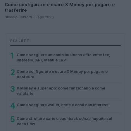
Come configurare e usare X Money per pagare e
trasferire
Niccolò Conforti · 3 Ago 2026
PIÙ LETTI
1
Come scegliere un conto business efficiente: fee,
interessi, API, utenti e ERP
2
Come configurare e usare X Money per pagare e
trasferire
3
X Money e super app: come funzionano e come
valutarle
4
Come scegliere wallet, carte e conti con interessi
5
Come sfruttare carte e cashback senza impatto sul
cash flow