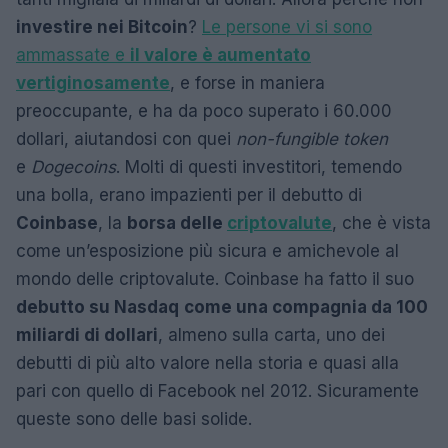
investire nei Bitcoin
?
Le persone vi si sono
ammassate e
il valore è aumentato
vertiginosamente
, e forse in maniera
preoccupante, e ha da poco superato i 60.000
dollari, aiutandosi con quei
non-fungible token
e
Dogecoins
. Molti di questi investitori, temendo
una bolla, erano impazienti per il debutto di
Coinbase
, la
borsa delle
criptovalute
, che è vista
come un’esposizione più sicura e amichevole al
mondo delle criptovalute. Coinbase ha fatto il suo
debutto su Nasdaq
come una compagnia da 100
miliardi di dollari
, almeno sulla carta, uno dei
debutti di più alto valore nella storia e quasi alla
pari con quello di Facebook nel 2012. Sicuramente
queste sono delle basi solide.