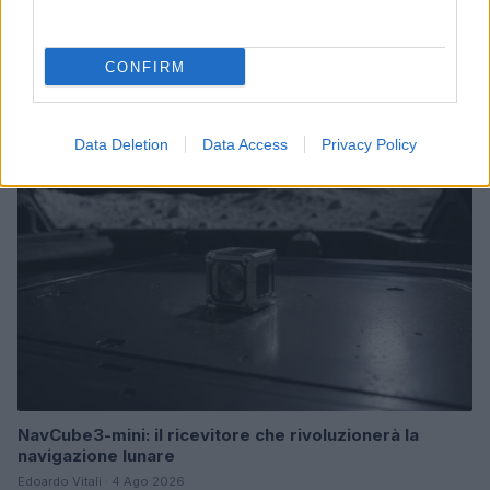
Costruire carriere con fondi UE: competenze digitali,
green e deep tech
CONFIRM
Andrea Innocenti · 5 Ago 2026
FUTURE
Data Deletion
Data Access
Privacy Policy
NavCube3-mini: il ricevitore che rivoluzionerà la
navigazione lunare
Edoardo Vitali · 4 Ago 2026