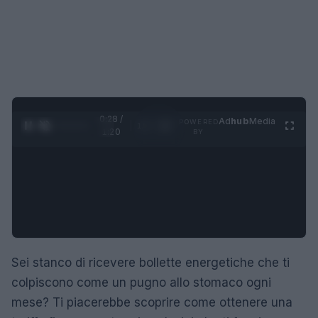
0:29 /
Ad
hub
Media
POWERED
1
/
4
1:20
BY
Sei stanco di ricevere bollette energetiche che ti
colpiscono come un pugno allo stomaco ogni
mese? Ti piacerebbe scoprire come ottenere una