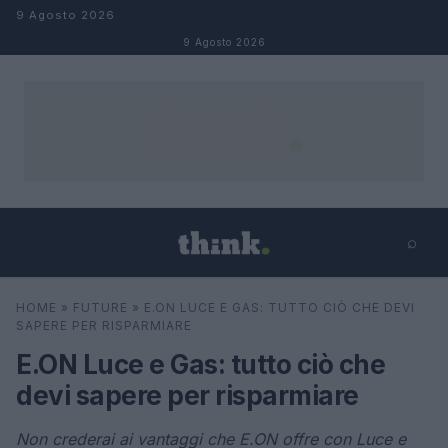
Salta al contenuto
9 Agosto 2026
9 Agosto 2026
⌕
×
⌕
HOME
»
FUTURE
»
E.ON LUCE E GAS: TUTTO CIÒ CHE DEVI
Cerca
SAPERE PER RISPARMIARE
E.ON Luce e Gas: tutto ciò che
devi sapere per risparmiare
Non crederai ai vantaggi che E.ON offre con Luce e