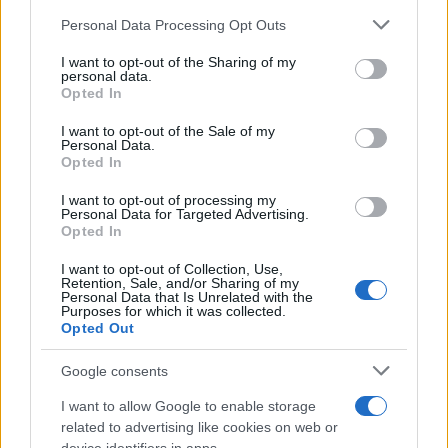
Please note that this website/app uses one or more Google
Personal Data Processing Opt Outs
services and may gather and store information including but
not limited to your visit or usage behaviour. You may click to
I want to opt-out of the Sharing of my
personal data.
grant or deny consent to Google and its third-party tags to
Opted In
use your data for below specified purposes in below Google
consent section.
I want to opt-out of the Sale of my
Personal Data.
Opted In
I want to opt-out of processing my
Personal Data for Targeted Advertising.
Continua a leggere
Opted In
I want to opt-out of Collection, Use,
Retention, Sale, and/or Sharing of my
FUTURE
Personal Data that Is Unrelated with the
Purposes for which it was collected.
Opted Out
Google consents
I want to allow Google to enable storage
related to advertising like cookies on web or