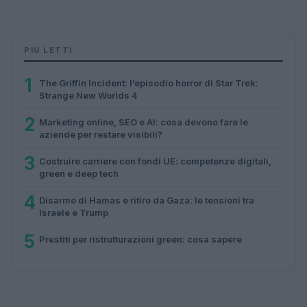
PIÙ LETTI
1
The Griffin Incident: l’episodio horror di Star Trek:
Strange New Worlds 4
2
Marketing online, SEO e AI: cosa devono fare le
aziende per restare visibili?
3
Costruire carriere con fondi UE: competenze digitali,
green e deep tech
4
Disarmo di Hamas e ritiro da Gaza: le tensioni tra
Israele e Trump
5
Prestiti per ristrutturazioni green: cosa sapere