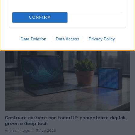
Disarmo di Hamas e ritiro da Gaza: le tensioni tra
Israele e Trump
CONFIRM
Edoardo Marchesi · 7 Ago 2026
FUTURE
Data Deletion
Data Access
Privacy Policy
Costruire carriere con fondi UE: competenze digitali,
green e deep tech
Andrea Innocenti · 5 Ago 2026