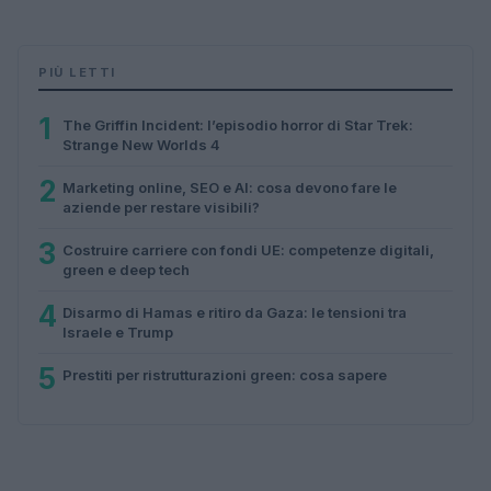
PIÙ LETTI
1
The Griffin Incident: l’episodio horror di Star Trek:
Strange New Worlds 4
2
Marketing online, SEO e AI: cosa devono fare le
aziende per restare visibili?
3
Costruire carriere con fondi UE: competenze digitali,
green e deep tech
4
Disarmo di Hamas e ritiro da Gaza: le tensioni tra
Israele e Trump
5
Prestiti per ristrutturazioni green: cosa sapere