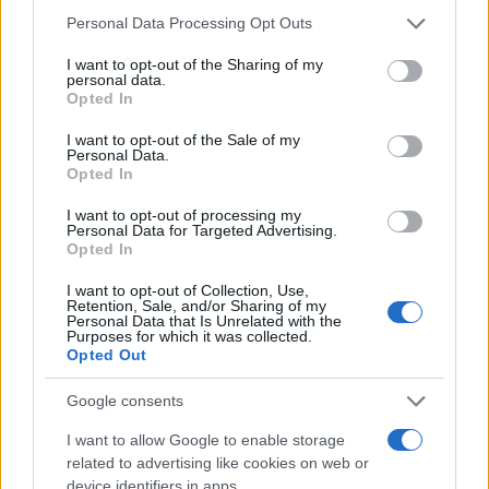
Please note that this website/app uses one or more Google
Personal Data Processing Opt Outs
services and may gather and store information including but
not limited to your visit or usage behaviour. You may click to
I want to opt-out of the Sharing of my
personal data.
grant or deny consent to Google and its third-party tags to
Opted In
use your data for below specified purposes in below Google
consent section.
I want to opt-out of the Sale of my
Personal Data.
Opted In
I want to opt-out of processing my
Personal Data for Targeted Advertising.
Continua a leggere
Opted In
I want to opt-out of Collection, Use,
FUTURE
Retention, Sale, and/or Sharing of my
Personal Data that Is Unrelated with the
Purposes for which it was collected.
Opted Out
Google consents
I want to allow Google to enable storage
related to advertising like cookies on web or
device identifiers in apps.