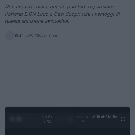
Non crederai mai a quanto può farti risparmiare
l'offerta E.ON Luce e Gas! Scopri tutti i vantaggi di
questa soluzione innovativa.
Staff
·
29/07/2025
· 3 min
0:28 /
Ad
hub
Media
POWERED
1
/
4
1:50
BY