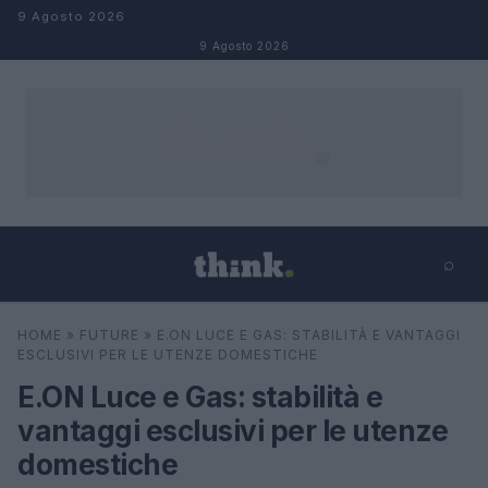
Salta al contenuto
9 Agosto 2026
9 Agosto 2026
⌕
×
⌕
HOME
»
FUTURE
»
E.ON LUCE E GAS: STABILITÀ E VANTAGGI
Cerca
ESCLUSIVI PER LE UTENZE DOMESTICHE
E.ON Luce e Gas: stabilità e
vantaggi esclusivi per le utenze
domestiche