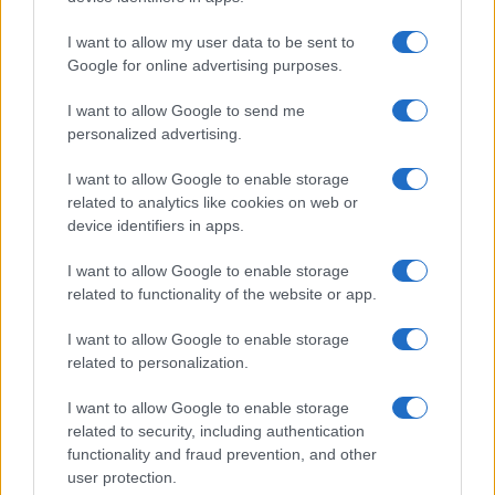
I want to allow my user data to be sent to
Google for online advertising purposes.
I want to allow Google to send me
Rasoio elettrico Braun Serie 3 310s: recensione e
personalized advertising.
caratteristiche principali
Edoardo Vitali · 9 Ago 2026
I want to allow Google to enable storage
related to analytics like cookies on web or
FUTURE
device identifiers in apps.
I want to allow Google to enable storage
related to functionality of the website or app.
I want to allow Google to enable storage
related to personalization.
I want to allow Google to enable storage
related to security, including authentication
functionality and fraud prevention, and other
user protection.