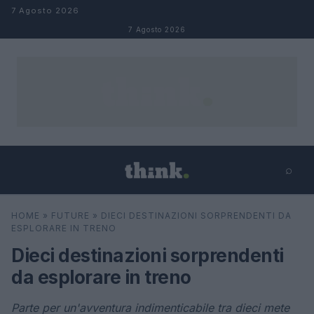
Salta al contenuto
7 Agosto 2026
7 Agosto 2026
⌕
×
⌕
HOME
»
FUTURE
»
DIECI DESTINAZIONI SORPRENDENTI DA
Cerca
ESPLORARE IN TRENO
Dieci destinazioni sorprendenti
da esplorare in treno
Parte per un'avventura indimenticabile tra dieci mete