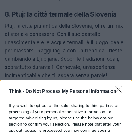
8. Ptuj: la città termale della Slovenia
Ptuj, la città più antica della Slovenia, offre un mix
di storia e benessere. Con il suo castello
rinascimentale e le acque termali, è il luogo ideale
per rilassarsi. Raggiungila con un treno da Trieste,
cambiando a Ljubljana. Scopri le tradizioni locali,
soprattutto durante il Carnevale, un’esperienza
indimenticabile che ti lascerà senza parole!
9. Berna: la capitale svizzera da
Think -
Do Not Process My Personal Information
esplorare
If you wish to opt-out of the sale, sharing to third parties, or
Berna è una città che affascina con il suo centro
processing of your personal or sensitive information for
targeted advertising by us, please use the below opt-out
storico Patrimonio UNESCO. Cammina tra le sue vie
section to confirm your selection. Please note that after your
medievali e scopri il fascino della città, dalla Torre
opt-out request is processed you may continue seeing