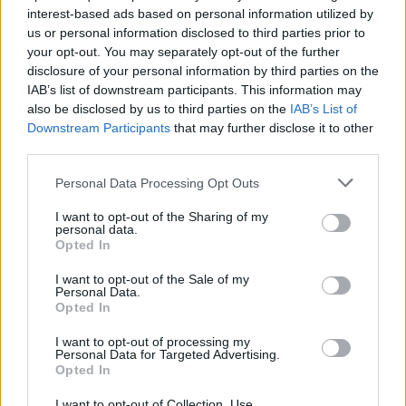
dell’Orologio alla casa-museo di Einstein. Facile da
interest-based ads based on personal information utilized by
us or personal information disclosed to third parties prior to
raggiungere con un treno diretto da Milano, Berna
your opt-out. You may separately opt-out of the further
è la tappa perfetta per chi ama unire cultura e
disclosure of your personal information by third parties on the
natura. Sei pronto a perderti tra i suoi tesori?
IAB’s list of downstream participants. This information may
also be disclosed by us to third parties on the
IAB’s List of
Downstream Participants
that may further disclose it to other
10. Friburgo: il cuore verde della
third parties.
Germania
Please note that this website/app uses one or more Google
Personal Data Processing Opt Outs
Friburgo in Brisgovia è una città universitaria
services and may gather and store information including but
not limited to your visit or usage behaviour. You may click to
I want to opt-out of the Sharing of my
vivace, famosa per la sua cattedrale gotica e le
personal data.
grant or deny consent to Google and its third-party tags to
sue vie pittoresche. Raggiungila in treno da Milano,
Opted In
use your data for below specified purposes in below Google
cambiando a Basilea. Scopri la bellezza della
consent section.
I want to opt-out of the Sale of my
Personal Data.
Foresta Nera e goditi un panorama indimenticabile.
Opted In
Friburgo è un tesoro che aspetta solo di essere
I want to opt-out of processing my
scoperto! Non vorresti essere tra i primi a
Personal Data for Targeted Advertising.
Opted In
raccontare questa avventura ai tuoi amici?
I want to opt-out of Collection, Use,