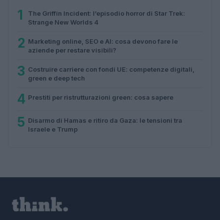
1
The Griffin Incident: l’episodio horror di Star Trek:
Strange New Worlds 4
2
Marketing online, SEO e AI: cosa devono fare le
aziende per restare visibili?
3
Costruire carriere con fondi UE: competenze digitali,
green e deep tech
4
Prestiti per ristrutturazioni green: cosa sapere
5
Disarmo di Hamas e ritiro da Gaza: le tensioni tra
Israele e Trump