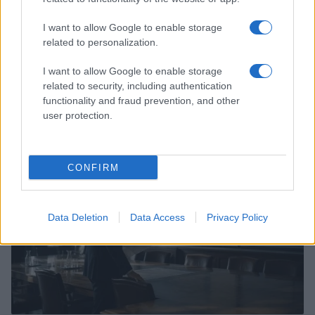
I want to allow Google to enable storage
related to personalization.
I want to allow Google to enable storage
related to security, including authentication
Continua a leggere
functionality and fraud prevention, and other
user protection.
FUTURE
CONFIRM
Data Deletion
Data Access
Privacy Policy