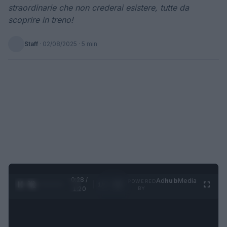
straordinarie che non crederai esistere, tutte da
scoprire in treno!
Staff
·
02/08/2025
· 5 min
0:29 /
Ad
hub
Media
POWERED
1
/
4
1:20
BY