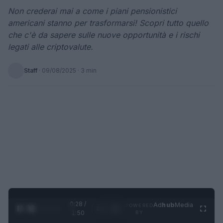
Non crederai mai a come i piani pensionistici
americani stanno per trasformarsi! Scopri tutto quello
che c'è da sapere sulle nuove opportunità e i rischi
legati alle criptovalute.
Staff
·
09/08/2025
· 3 min
0:29 /
Ad
hub
Media
POWERED
1
/
4
1:50
BY