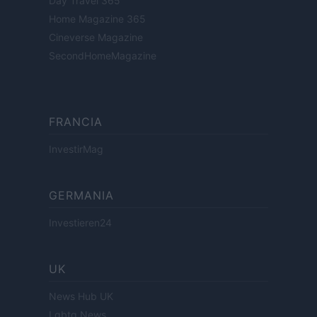
Day Travel 365
Home Magazine 365
Cineverse Magazine
SecondHomeMagazine
FRANCIA
InvestirMag
GERMANIA
Investieren24
UK
News Hub UK
Lgbtq News