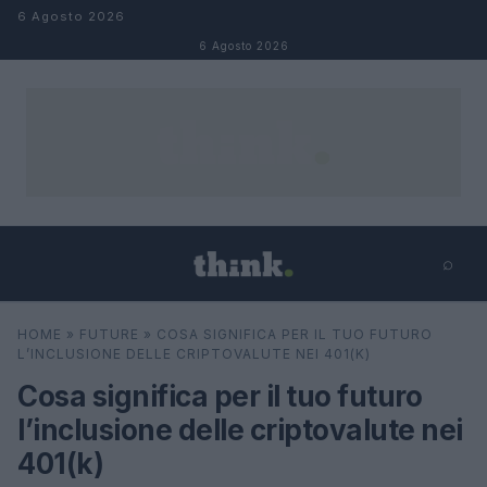
Salta al contenuto
6 Agosto 2026
6 Agosto 2026
⌕
×
⌕
HOME
»
FUTURE
»
COSA SIGNIFICA PER IL TUO FUTURO
Cerca
L’INCLUSIONE DELLE CRIPTOVALUTE NEI 401(K)
Cosa significa per il tuo futuro
l’inclusione delle criptovalute nei
401(k)