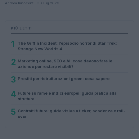
Andrea Innocenti · 30 Lug 2026
PIÙ LETTI
1
The Griffin Incident: l’episodio horror di Star Trek:
Strange New Worlds 4
2
Marketing online, SEO e AI: cosa devono fare le
aziende per restare visibili?
3
Prestiti per ristrutturazioni green: cosa sapere
4
Future su rame e indici europei: guida pratica alla
struttura
5
Contratti future: guida visiva a ticker, scadenze e roll-
over