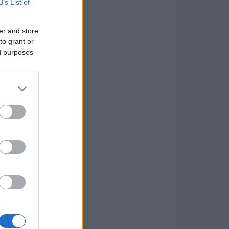
B’s List of
er and store
to grant or
ed purposes