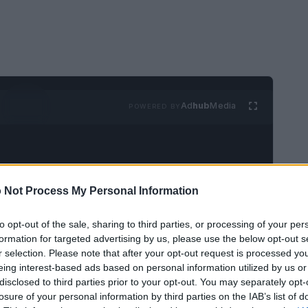
Ad
hub
Media
POWERED BY
 Not Process My Personal Information
to opt-out of the sale, sharing to third parties, or processing of your per
sso a Marks & Spencer! Un recente attacco
formation for targeted advertising by us, please use the below opt-out s
r selection. Please note that after your opt-out request is processed y
enda, scatenando reazioni a catena in tutto il
eing interest-based ads based on personal information utilized by us or
 ha descritto questa esperienza come quasi
disclosed to third parties prior to your opt-out. You may separately opt-
losure of your personal information by third parties on the IAB’s list of
amentale per le aziende vittime di attacchi