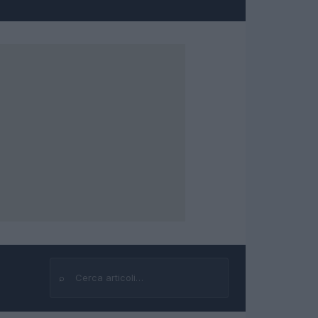
⌕
Cerca