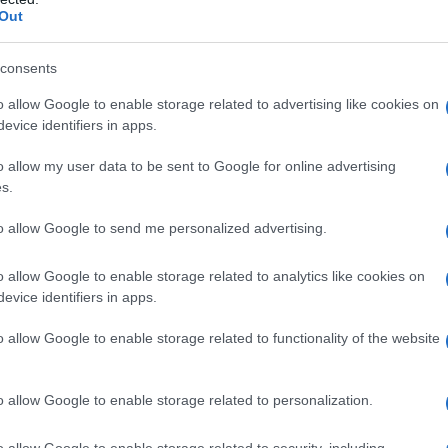
Out
cologico dell’attacco
consents
o allow Google to enable storage related to advertising like cookies on
un attacco che non solo compromette i tuoi
evice identifiers in apps.
 e la produttività di un’intera azienda. Archie
o allow my user data to be sent to Google for online advertising
raumatica, non solo per lui, ma per tutti i
s.
li operazioni aziendali sono state stravolte,
to allow Google to send me personalized advertising.
ondizioni mai vissute in trent’anni. “I nostri
perto il negozio, mentre il team IT lottava
o allow Google to enable storage related to analytics like cookies on
za. È stato un periodo senza sonno per molti,” ha
evice identifiers in apps.
esso in luce la necessità di un cambiamento
o allow Google to enable storage related to functionality of the website
informatica. Ti sei mai chiesto come ti sentiresti
o allow Google to enable storage related to personalization.
iave
o allow Google to enable storage related to security, including