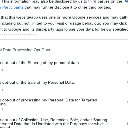
. This information may also be disclosed by us to third parties on the
IA
idere le proprie esperienze. Ma cosa significa
Participants
that may further disclose it to other third parties.
portata? Scopriamo insieme i dettagli
 that this website/app uses one or more Google services and may gath
including but not limited to your visit or usage behaviour. You may click 
 to Google and its third-party tags to use your data for below specifi
ogle consent section.
l Data Processing Opt Outs
o opt-out of the Sharing of my personal data.
In
o opt-out of the Sale of my Personal Data.
In
to opt-out of processing my Personal Data for Targeted
ing.
In
o opt-out of Collection, Use, Retention, Sale, and/or Sharing
ersonal Data that Is Unrelated with the Purposes for which it
lected.