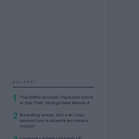
PIÙ LETTI
1
The Griffin Incident: l’episodio horror
di Star Trek: Strange New Worlds 4
2
Marketing online, SEO e AI: cosa
devono fare le aziende per restare
visibili?
Costruire carriere con fondi UE: