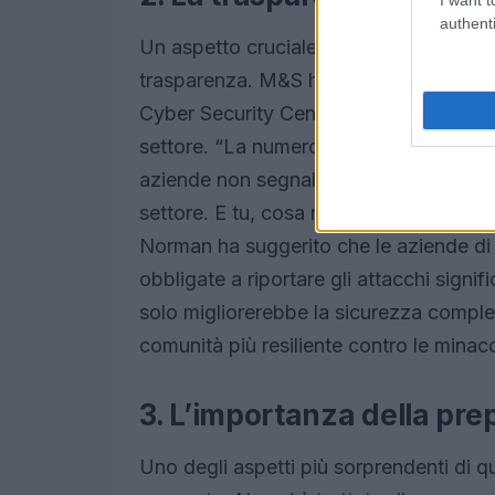
authenti
Un aspetto cruciale emerso dalla testi
trasparenza. M&S ha deciso di condivide
Cyber Security Centre (NCSC) fin dalle 
settore. “La numero 4 ti sconvolgerà,”
aziende non segnalano gli attacchi sub
settore. E tu, cosa ne pensi? È giusto 
Norman ha suggerito che le aziende d
obbligate a riportare gli attacchi signif
solo migliorerebbe la sicurezza comple
comunità più resiliente contro le minac
3. L’importanza della pre
Uno degli aspetti più sorprendenti di q