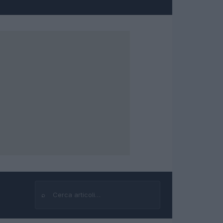
⌕
Cerca