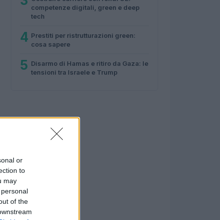
3
competenze digitali, green e deep
tech
4
Prestiti per ristrutturazioni green:
cosa sapere
5
Disarmo di Hamas e ritiro da Gaza: le
tensioni tra Israele e Trump
sonal or
ection to
ou may
 personal
out of the
 downstream