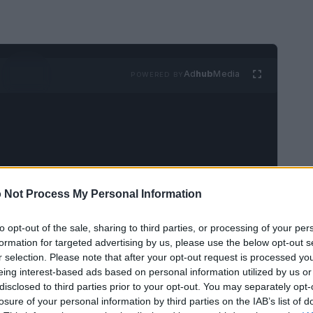
Ad
hub
Media
POWERED BY
 Not Process My Personal Information
care la soluzione perfetta per affrontare il caldo
e pubblicità di coperte rinfrescanti. Ma ti sei mai
to opt-out of the sale, sharing to third parties, or processing of your per
formation for targeted advertising by us, please use the below opt-out s
ero vere? In questo articolo, andremo a fondo
r selection. Please note that after your opt-out request is processed y
pire se possono davvero aiutarti a rimanere
eing interest-based ads based on personal information utilized by us or
disclosed to third parties prior to your opt-out. You may separately opt-
 Pronto a scoprire la verità? 🔍
losure of your personal information by third parties on the IAB’s list of