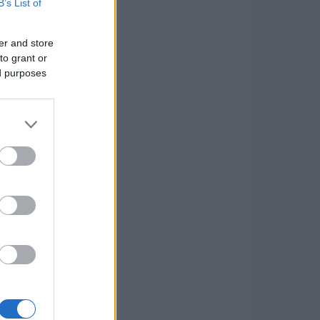
B’s List of
er and store
to grant or
ed purposes