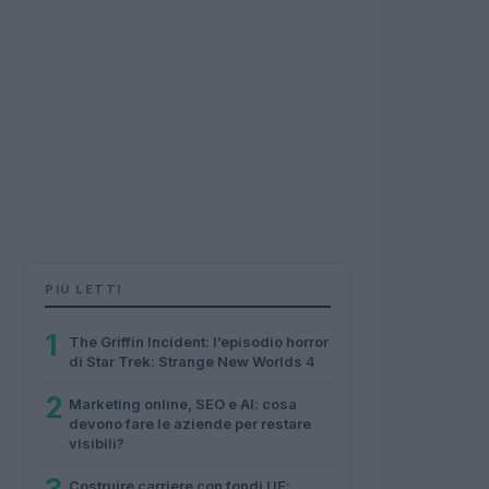
PIÙ LETTI
1
The Griffin Incident: l’episodio horror
di Star Trek: Strange New Worlds 4
2
Marketing online, SEO e AI: cosa
devono fare le aziende per restare
visibili?
Costruire carriere con fondi UE: