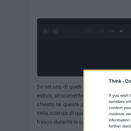
0:27 / 1:23
1
/
4
Think -
Do
Se sei uno di quelli che passa ore a cer
estivo, sicuramente ti sei imbattuto nell
If you wish 
sensitive in
chiesto se queste promesse siano davv
confirm you
nella scienza di queste coperte per ca
continue se
information 
fresco durante le calde giornate estive.
further disc