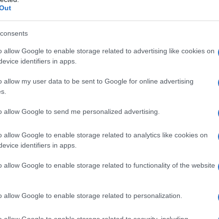
perte refrigeranti, è fondamentale chiarire un
Out
a significa realmente? In termini semplici, la
no “ballando” le particelle di un oggetto. Più si
consents
 noi, la temperatura è anche una questione di
o allow Google to enable storage related to advertising like cookies on
 di metallo caldo e uno freddo? Scommetto che
evice identifiers in apps.
ù caldo al più freddo fino a raggiungere un
o allow my user data to be sent to Google for online advertising
s.
to allow Google to send me personalized advertising.
a termica, che dipende da fattori come la
rità di temperatura, un grande oggetto avrà più
o allow Google to enable storage related to analytics like cookies on
colo. Ogni materiale ha anche una “capacità
evice identifiers in apps.
to calore è necessario per aumentarne la
o allow Google to enable storage related to functionality of the website
teriali che ci circondano giocano un ruolo
i caldo e freddo. Ma come si inseriscono le
o allow Google to enable storage related to personalization.
?
o allow Google to enable storage related to security, including