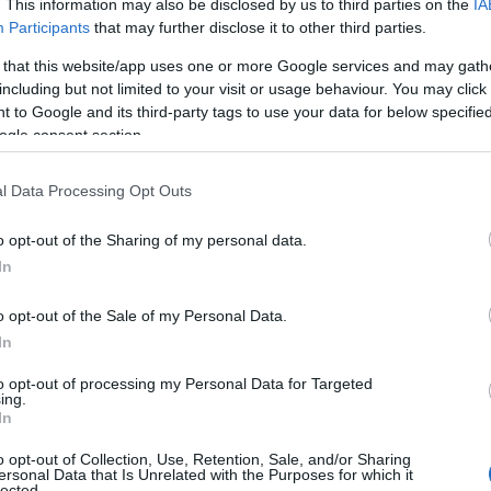
. This information may also be disclosed by us to third parties on the
IA
Participants
that may further disclose it to other third parties.
 that this website/app uses one or more Google services and may gath
including but not limited to your visit or usage behaviour. You may click 
 to Google and its third-party tags to use your data for below specifi
ogle consent section.
l Data Processing Opt Outs
o opt-out of the Sharing of my personal data.
In
o opt-out of the Sale of my Personal Data.
In
to opt-out of processing my Personal Data for Targeted
ing.
In
a e come ci influenza
o opt-out of Collection, Use, Retention, Sale, and/or Sharing
ersonal Data that Is Unrelated with the Purposes for which it
lected.