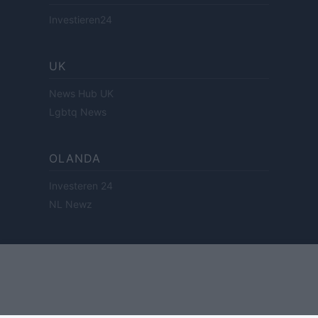
Investieren24
UK
News Hub UK
Lgbtq News
OLANDA
Investeren 24
NL Newz