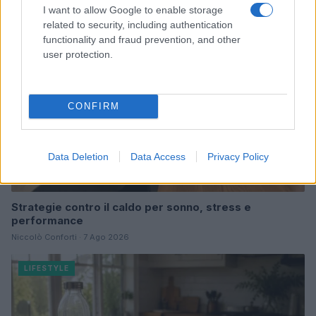
I want to allow Google to enable storage
LIFESTYLE
related to security, including authentication
functionality and fraud prevention, and other
user protection.
CONFIRM
Data Deletion
Data Access
Privacy Policy
Strategie contro il caldo per sonno, stress e
performance
Niccolò Conforti · 7 Ago 2026
LIFESTYLE