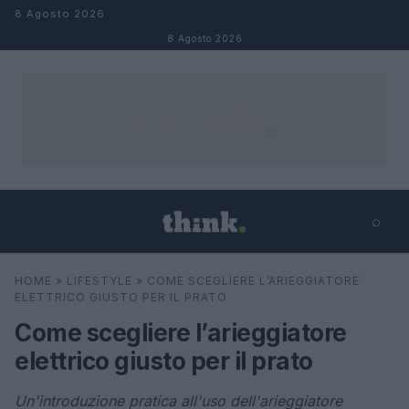
Salta al contenuto
8 Agosto 2026
8 Agosto 2026
⌕
×
⌕
HOME
»
LIFESTYLE
»
COME SCEGLIERE L’ARIEGGIATORE
Cerca
ELETTRICO GIUSTO PER IL PRATO
Come scegliere l’arieggiatore
elettrico giusto per il prato
Un'introduzione pratica all'uso dell'arieggiatore