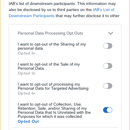
IAB’s list of downstream participants. This information may
also be disclosed by us to third parties on the
IAB’s List of
Downstream Participants
that may further disclose it to other
third parties.
Please note that this website/app uses one or more Google
Personal Data Processing Opt Outs
services and may gather and store information including but
AUTORE
not limited to your visit or usage behaviour. You may click to
I want to opt-out of the Sharing of my
Valentina Mariani
personal data.
grant or deny consent to Google and its third-party tags to
Opted In
use your data for below specified purposes in below Google
Valentina Mariani, veronese, concepì una
consent section.
mini-collezione di arredi dopo un allestimento
I want to opt-out of the Sale of my
Personal Data.
al Teatro Romano: oggi produce contenuti di
Opted In
stile per spazi domestici. In redazione
favorisce estetiche minimaliste e porta
I want to opt-out of processing my
sempre una campionatura di tessuti che
Personal Data for Targeted Advertising.
Opted In
testimonia scelte cromatiche personali e
professionali.
I want to opt-out of Collection, Use,
Retention, Sale, and/or Sharing of my
Personal Data that Is Unrelated with the
Purposes for which it was collected.
Opted Out