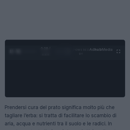
0:29 /
Ad
hub
Media
POWERED
1
/
4
1:23
BY
Prendersi cura del prato significa molto più che
tagliare l’erba: si tratta di facilitare lo scambio di
aria, acqua e nutrienti tra il suolo e le radici. In