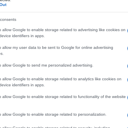
Out
iti ed Europa, il presidente Trump ha deciso di
ultimatum riguardo ai dazi sulle importazioni
consents
 propria boccata d’aria per le case
o allow Google to enable storage related to advertising like cookies on
ono riorganizzare le proprie strategie. Ma non
evice identifiers in apps.
 Secondo le bozze emerse, Washington è pronta a
o allow my user data to be sent to Google for online advertising
e aziende che producono auto in territorio
s.
: questa proposta avvantaggia solo chi già ha
to allow Google to send me personalized advertising.
l palo altri marchi che esportano senza avere
o allow Google to enable storage related to analytics like cookies on
evice identifiers in apps.
rrenza sleale: i produttori europei che non
o allow Google to enable storage related to functionality of the website
ni rischiano di trovarsi svantaggiati, mentre
ben radicati negli Stati Uniti, potrebbero
o allow Google to enable storage related to personalization.
to come si sentiranno i marchi che si trovano in
e sorprenderti!
o allow Google to enable storage related to security, including