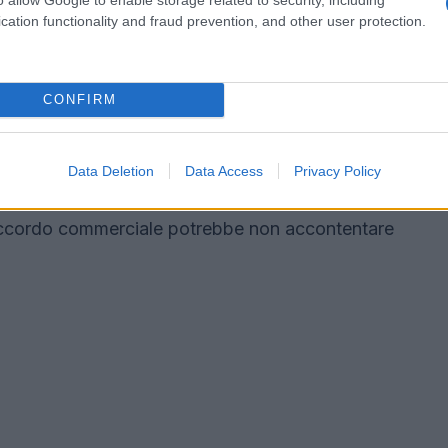
cation functionality and fraud prevention, and other user protection.
goziazione: cosa c’è in ballo?
CONFIRM
o e ricco di sfide. Bruxelles sembra disposta a
esportazioni verso gli USA, in cambio di
aeronautica e i dispositivi medici. Ma attenzione,
Data Deletion
Data Access
Privacy Policy
olto, con paesi come Italia e Francia che temono
n accordo commerciale potrebbe non accontentare