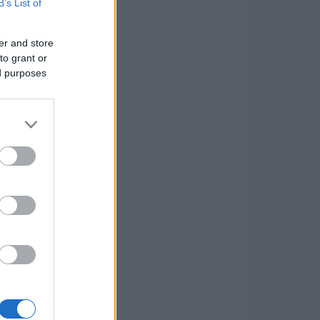
B’s List of
er and store
to grant or
ed purposes