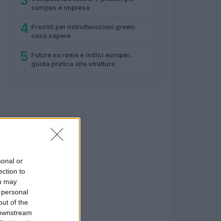
3
campus e impresa
4
Prestiti per ristrutturazioni green:
cosa sapere
5
Future su rame e indici europei:
guida pratica alla struttura
sonal or
ection to
ou may
 personal
out of the
 downstream