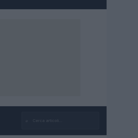
⌕
Cerca