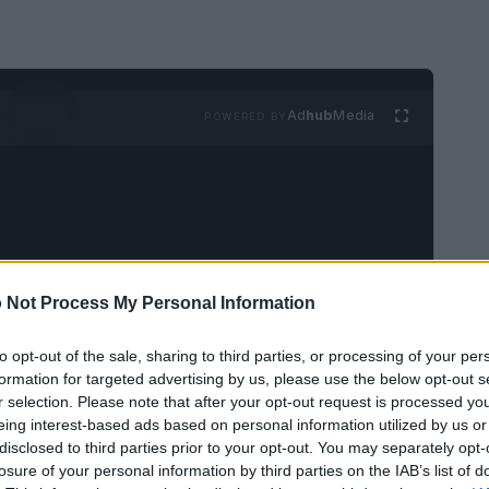
Ad
hub
Media
POWERED BY
 Not Process My Personal Information
 sembrano non avere fine, l’industria
el mezzo di una tempesta perfetta. Con
to opt-out of the sale, sharing to third parties, or processing of your per
formation for targeted advertising by us, please use the below opt-out s
 Trump che si avvicina, le case automobilistiche
r selection. Please note that after your opt-out request is processed y
amento radicale. Ma cosa significa realmente
eing interest-based ads based on personal information utilized by us or
disclosed to third parties prior to your opt-out. You may separately opt-
cato? Scopriamolo insieme!
losure of your personal information by third parties on the IAB’s list of