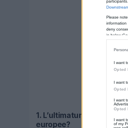
participants
Downstream 
Please note
information 
deny consent
in below Go
Persona
I want t
Opted 
I want t
Opted 
I want 
Advertis
Opted 
1. L’ultimatum di Trump: c
I want t
europee?
of my P
was col