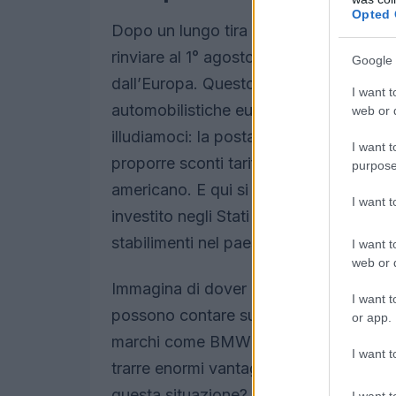
Opted 
Dopo un lungo tira e molla tra Stati Un
rinviare al 1° agosto la scadenza per l’
Google 
dall’Europa. Questo rinvio è una vera e
I want t
automobilistiche europee, che ora poss
web or d
illudiamoci: la posta in gioco è alta.
I want t
proporre sconti tariffari del 25% per l
purpose
americano. E qui si nasconde un trucco
I want 
investito negli Stati Uniti, lasciando a
stabilimenti nel paese.
I want t
web or d
Immagina di dover affrontare una conco
I want t
possono contare su stabilimenti america
or app.
marchi come BMW e Mercedes-Benz, già 
I want t
trarre enormi vantaggi. Ti sei mai chies
questa situazione? La risposta potrebb
I want t