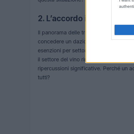
authenti
2. L’accordo in fase di ne
Il panorama delle trattative è compless
concedere un dazio base del 10% sulle 
esenzioni per settori strategici come l’
il settore del vino rimane un nodo irris
ripercussioni significative. Perché u
tutti?