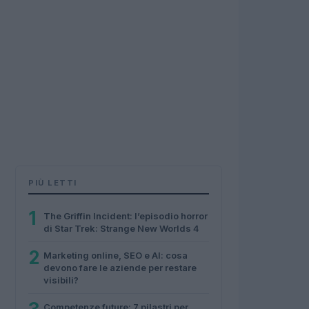
PIÙ LETTI
1
The Griffin Incident: l’episodio horror
di Star Trek: Strange New Worlds 4
2
Marketing online, SEO e AI: cosa
devono fare le aziende per restare
visibili?
Competenze future: 7 pilastri per