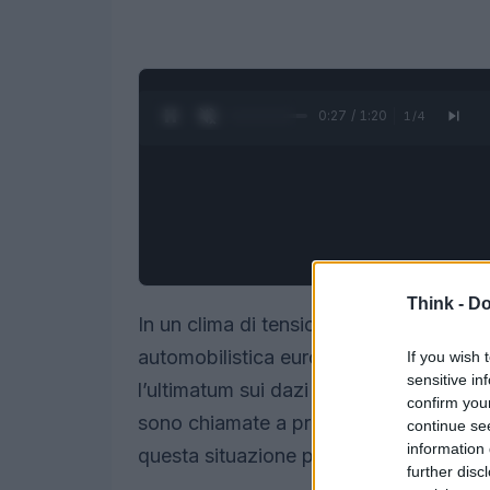
0:28 / 1:20
1
/
4
Think -
Do
In un clima di tensioni commerciali che
automobilistica europea si trova nel b
If you wish 
sensitive in
l’ultimatum sui dazi da parte di Donald
confirm you
sono chiamate a prepararsi a un cambi
continue se
information 
questa situazione per noi e per il mer
further disc