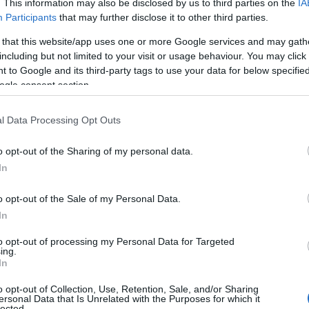
o articolo, scopriremo come l’Unione Europea
. This information may also be disclosed by us to third parties on the
IA
Participants
that may further disclose it to other third parties.
 come le startup italiane stanno diventando
 that this website/app uses one or more Google services and may gath
 Sei pronto a scoprire un mondo di opportunità?
including but not limited to your visit or usage behaviour. You may click 
 to Google and its third-party tags to use your data for below specifi
ogle consent section.
l Data Processing Opt Outs
o opt-out of the Sharing of my personal data.
In
o opt-out of the Sale of my Personal Data.
In
to opt-out of processing my Personal Data for Targeted
ing.
In
o opt-out of Collection, Use, Retention, Sale, and/or Sharing
ersonal Data that Is Unrelated with the Purposes for which it
lected.