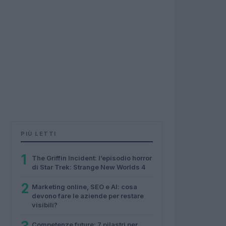
PIÙ LETTI
1
The Griffin Incident: l’episodio horror
di Star Trek: Strange New Worlds 4
2
Marketing online, SEO e AI: cosa
devono fare le aziende per restare
visibili?
Competenze future: 7 pilastri per