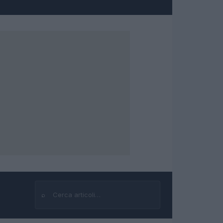
⌕
Cerca