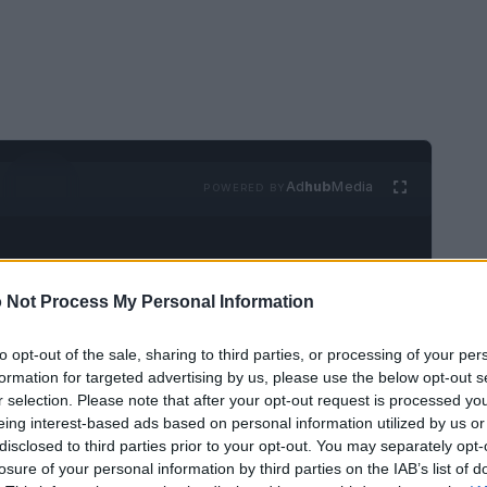
Ad
hub
Media
POWERED BY
 Not Process My Personal Information
to opt-out of the sale, sharing to third parties, or processing of your per
formation for targeted advertising by us, please use the below opt-out s
a delle terre rare cinesi, ma che sfrutta il
r selection. Please note that after your opt-out request is processed y
eing interest-based ads based on personal information utilized by us or
ro sostenibile. Questo sogno non è poi così
disclosed to third parties prior to your opt-out. You may separately opt-
e puntano a ridurre l’impatto ambientale e a
losure of your personal information by third parties on the IAB’s list of