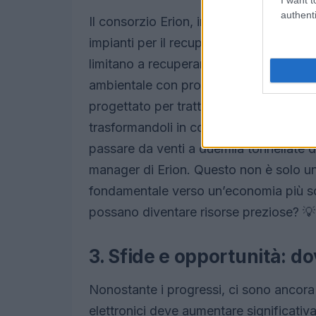
authenti
Il consorzio Erion, insieme a startup 
impianti per il recupero delle terre rare d
limitano a recuperare materiali prezios
ambientale con processi all’avanguard
progettato per trattare enormi quantità 
trasformandoli in composti utili per la 
passare da venti a duemila tonnellate d
manager di Erion. Questo non è solo u
fondamentale verso un’economia più sost
possano diventare risorse preziose? 💡
3. Sfide e opportunità: d
Nonostante i progressi, ci sono ancora m
elettronici deve aumentare significativa