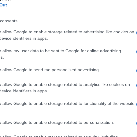
Out
consents
e: perché è importante
o allow Google to enable storage related to advertising like cookies on
evice identifiers in apps.
oduzione delle tecnologie moderne, dai nostri
iche che catturano il vento. Ma c’è un problema: la
o allow my user data to be sent to Google for online advertising
amente monopolizzata dalla Cina, creando una
s.
ndustrie europee. Con l’aumento della domanda
to allow Google to send me personalized advertising.
i, la questione delle terre rare è diventata sempre
o allow Google to enable storage related to analytics like cookies on
ato il
Critical Raw Materials Act
per garantire
evice identifiers in apps.
ità venga soddisfatta internamente. Ma come si
be trovarsi nel riciclo. Non crederai mai a quanto
o allow Google to enable storage related to functionality of the website
o allow Google to enable storage related to personalization.
el riciclo delle terre rare
o allow Google to enable storage related to security, including