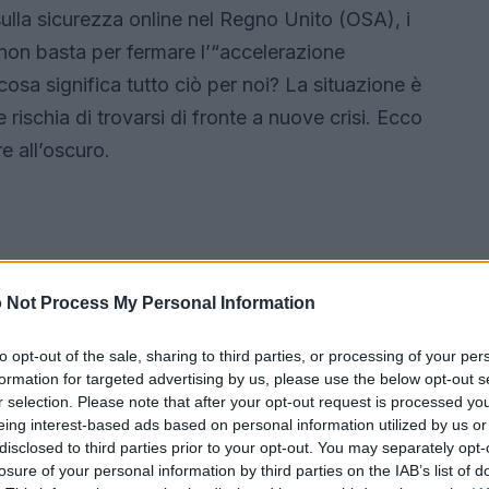
ulla sicurezza online nel Regno Unito (OSA), i
on basta per fermare l’“accelerazione
osa significa tutto ciò per noi? La situazione è
rischia di trovarsi di fronte a nuove crisi. Ecco
 all’oscuro.
 Not Process My Personal Information
to opt-out of the sale, sharing to third parties, or processing of your per
formation for targeted advertising by us, please use the below opt-out s
r selection. Please note that after your opt-out request is processed y
eing interest-based ads based on personal information utilized by us or
disclosed to third parties prior to your opt-out. You may separately opt-
losure of your personal information by third parties on the IAB’s list of