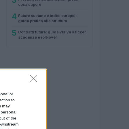
3
cosa sapere
4
Future su rame e indici europei:
guida pratica alla struttura
5
Contratti future: guida visiva a ticker,
scadenze e roll-over
sonal or
ection to
ou may
 personal
out of the
 downstream