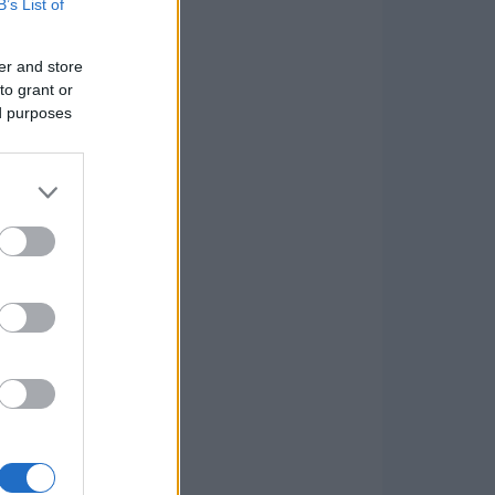
B’s List of
er and store
to grant or
ed purposes