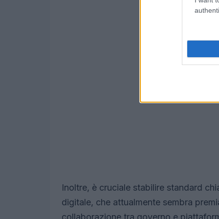
authenti
Inoltre, è cruciale stabilire standard chi
digitale, che attualmente sembra premi
collaborazione tra governo e piattaform