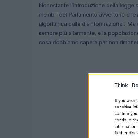
Nonostante l’introduzione della legge s
membri del Parlamento avvertono che n
algoritmica della disinformazione”. Ma c
sempre più allarmante, e la popolazione 
cosa dobbiamo sapere per non rimanere
Think -
Do
If you wish 
sensitive in
confirm you
continue se
information 
further disc