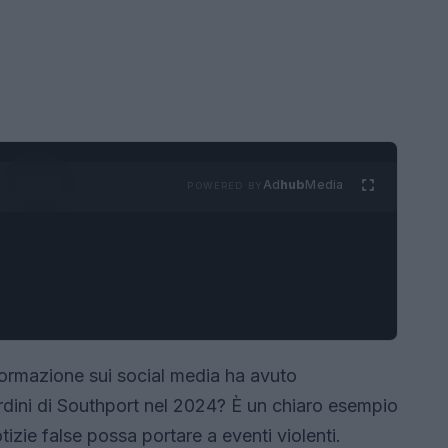
Ad
hub
Media
POWERED BY
nformazione sui social media ha avuto
rdini di Southport nel 2024? È un chiaro esempio
tizie false possa portare a eventi violenti.