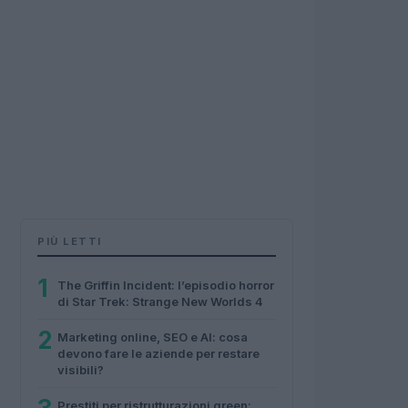
PIÙ LETTI
1
The Griffin Incident: l’episodio horror
di Star Trek: Strange New Worlds 4
2
Marketing online, SEO e AI: cosa
devono fare le aziende per restare
visibili?
Prestiti per ristrutturazioni green: