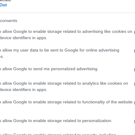
 contenuti dannosi. “L’Online Safety Act non è
Out
, presidente della SITC, evidenziando la
consents
ela dei contenuti online.
È davvero possibile
proteggere la nostra informazione?
o allow Google to enable storage related to advertising like cookies on
evice identifiers in apps.
r una regolamentazione
o allow my user data to be sent to Google for online advertising
s.
to allow Google to send me personalized advertising.
e? La SITC ha proposto cinque principi
ione: sicurezza pubblica, libertà di espressione,
o allow Google to enable storage related to analytics like cookies on
evice identifiers in apps.
utenti, controllo dei dati personali e
lità chiara da parte delle aziende social è un
o allow Google to enable storage related to functionality of the website
rvenire.
Ma come possiamo assicurarci che
ncipi?
o allow Google to enable storage related to personalization.
o allow Google to enable storage related to security, including