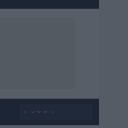
⌕
Cerca