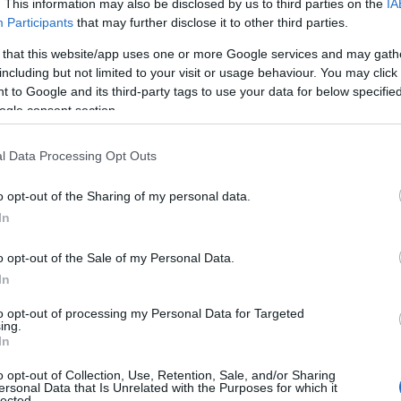
. This information may also be disclosed by us to third parties on the
IA
Participants
that may further disclose it to other third parties.
 that this website/app uses one or more Google services and may gath
including but not limited to your visit or usage behaviour. You may click 
 to Google and its third-party tags to use your data for below specifi
a sicurezza online
ogle consent section.
cience, Innovation and Technology Committee
l Data Processing Opt Outs
 della OSA, soprattutto per quanto riguarda la
o opt-out of the Sharing of my personal data.
Nonostante l’intenzione di proteggere il pubblico,
In
 giusti per affrontare questa sfida. I membri del
o opt-out of the Sale of my Personal Data.
bbene alcune disposizioni non fossero ancora
In
ono prove che avrebbero potuto fare la
 garantirci una maggiore sicurezza online?
to opt-out of processing my Personal Data for Targeted
ing.
In
ix di fattori: dalle misure deboli contro la
o opt-out of Collection, Use, Retention, Sale, and/or Sharing
i modelli di business delle piattaforme social,
ersonal Data that Is Unrelated with the Purposes for which it
lected.