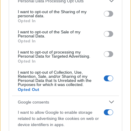
Personal Data Processing Opt Outs
situazione!
services and may gather and store information including but
not limited to your visit or usage behaviour. You may click to
I want to opt-out of the Sharing of my
personal data.
grant or deny consent to Google and its third-party tags to
Opted In
use your data for below specified purposes in below Google
AUTORE
consent section.
I want to opt-out of the Sale of my
Staff
Personal Data.
Opted In
I want to opt-out of processing my
Personal Data for Targeted Advertising.
Opted In
I want to opt-out of Collection, Use,
Retention, Sale, and/or Sharing of my
Personal Data that Is Unrelated with the
Purposes for which it was collected.
Opted Out
Google consents
I want to allow Google to enable storage
related to advertising like cookies on web or
device identifiers in apps.