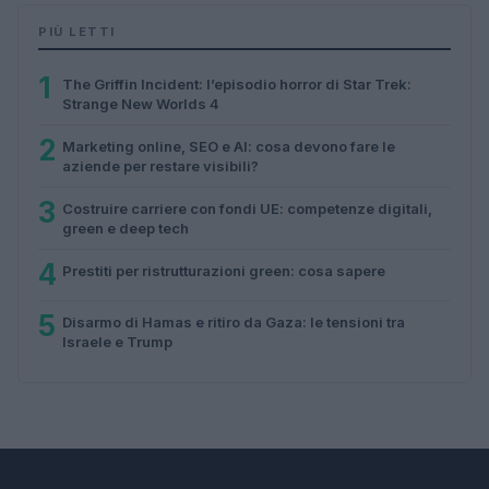
PIÙ LETTI
1
The Griffin Incident: l’episodio horror di Star Trek:
Strange New Worlds 4
2
Marketing online, SEO e AI: cosa devono fare le
aziende per restare visibili?
3
Costruire carriere con fondi UE: competenze digitali,
green e deep tech
4
Prestiti per ristrutturazioni green: cosa sapere
5
Disarmo di Hamas e ritiro da Gaza: le tensioni tra
Israele e Trump