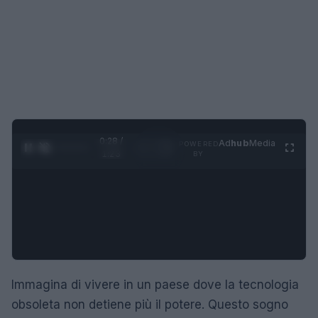
0:29 /
Ad
hub
Media
POWERED
1
/
4
1:23
BY
Immagina di vivere in un paese dove la tecnologia
obsoleta non detiene più il potere. Questo sogno