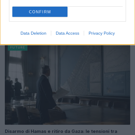
CONFIRM
Rasoio elettrico Braun Serie 3 310s: recensione e
caratteristiche principali
Data Deletion
Data Access
Privacy Policy
Edoardo Vitali · 9 Ago 2026
FUTURE
Disarmo di Hamas e ritiro da Gaza: le tensioni tra