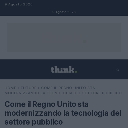
Salta al contenuto
9 Agosto 2026
9 Agosto 2026
⌕
×
⌕
HOME
»
FUTURE
»
COME IL REGNO UNITO STA
Cerca
MODERNIZZANDO LA TECNOLOGIA DEL SETTORE PUBBLICO
Come il Regno Unito sta
modernizzando la tecnologia del
settore pubblico