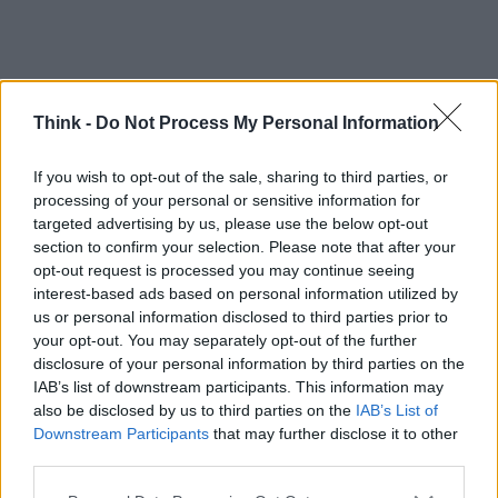
Conclusione: un futuro incerto ma
promettente
Think -
Do Not Process My Personal Information
Il governo britannico sta affrontando una svolta
If you wish to opt-out of the sale, sharing to third parties, or
audace nel modo in cui gestisce la tecnologia nel
processing of your personal or sensitive information for
targeted advertising by us, please use the below opt-out
settore pubblico, cercando di rompere i legami con
section to confirm your selection. Please note that after your
i fornitori obsoleti e abbracciare il futuro del cloud.
opt-out request is processed you may continue seeing
Resta da vedere se l’NDX avrà successo o se sarà
interest-based ads based on personal information utilized by
us or personal information disclosed to third parties prior to
solo un altro tentativo di ristrutturare un sistema
your opt-out. You may separately opt-out of the further
già complicato. In ogni caso, il cambiamento è
disclosure of your personal information by third parties on the
nell’aria, e tutti noi dobbiamo rimanere vigili per
IAB’s list of downstream participants. This information may
also be disclosed by us to third parties on the
IAB’s List of
assicurarci che venga realizzato nel modo giusto.
Downstream Participants
that may further disclose it to other
Condividi questo articolo se anche tu sei
third parties.
curioso di vedere come si evolverà questa
Please note that this website/app uses one or more Google