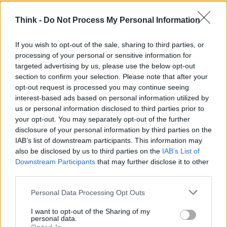
operazioni sicure e remote, salvaguardando il porto
Think -
Do Not Process My Personal Information
da potenziali minacce.
If you wish to opt-out of the sale, sharing to third parties, or
In conclusione, il porto di Tyne sta alzando il sipario
processing of your personal or sensitive information for
su una nuova era nella logistica marittima. Con il
targeted advertising by us, please use the below opt-out
progetto P-CAL, non solo stiamo assistendo a
section to confirm your selection. Please note that after your
opt-out request is processed you may continue seeing
un’evoluzione nei processi operativi, ma anche a
interest-based ads based on personal information utilized by
un cambiamento culturale nella percezione del
us or personal information disclosed to third parties prior to
trasporto autonomo.
Questo è solo l’inizio di un
your opt-out. You may separately opt-out of the further
disclosure of your personal information by third parties on the
viaggio che potrebbe ridefinire il futuro della
IAB’s list of downstream participants. This information may
logistica
, non solo nel Regno Unito, ma a livello
also be disclosed by us to third parties on the
IAB’s List of
globale. Sei pronto a seguirci in questo percorso?
Downstream Participants
that may further disclose it to other
third parties.
Please note that this website/app uses one or more Google
Personal Data Processing Opt Outs
services and may gather and store information including but
AUTORE
not limited to your visit or usage behaviour. You may click to
I want to opt-out of the Sharing of my
Staff
personal data.
grant or deny consent to Google and its third-party tags to