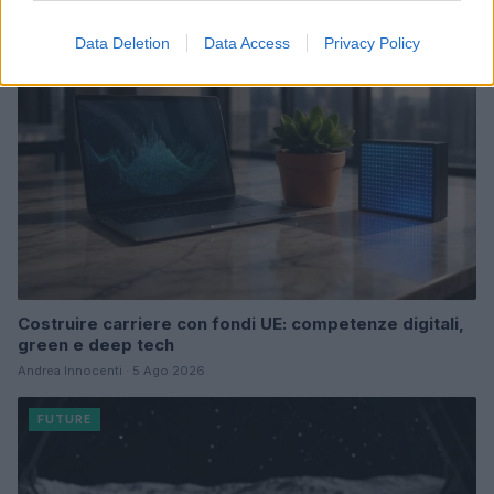
FUTURE
Data Deletion
Data Access
Privacy Policy
Costruire carriere con fondi UE: competenze digitali,
green e deep tech
Andrea Innocenti · 5 Ago 2026
FUTURE