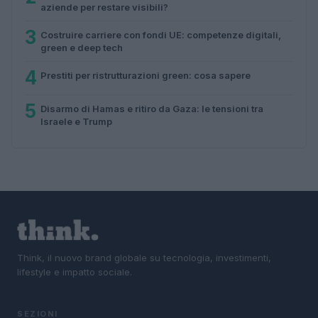
aziende per restare visibili?
3
Costruire carriere con fondi UE: competenze digitali,
green e deep tech
4
Prestiti per ristrutturazioni green: cosa sapere
5
Disarmo di Hamas e ritiro da Gaza: le tensioni tra
Israele e Trump
Think, il nuovo brand globale su tecnologia, investimenti,
lifestyle e impatto sociale.
SEZIONI