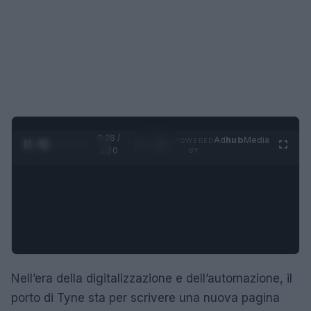
0:29 /
Ad
hub
Media
POWERED
1
/
4
1:20
BY
Nell’era della digitalizzazione e dell’automazione, il
porto di Tyne sta per scrivere una nuova pagina