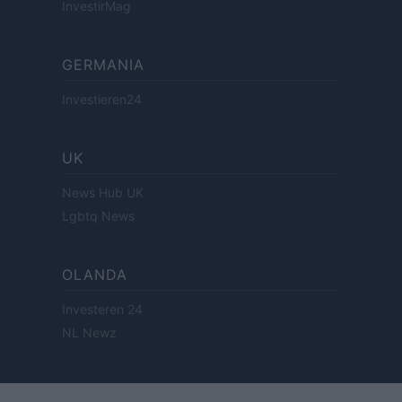
InvestirMag
GERMANIA
Investieren24
UK
News Hub UK
Lgbtq News
OLANDA
Investeren 24
NL Newz