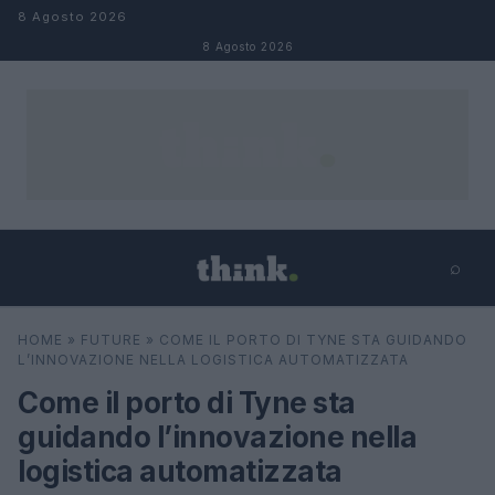
Salta al contenuto
8 Agosto 2026
8 Agosto 2026
⌕
×
⌕
HOME
»
FUTURE
»
COME IL PORTO DI TYNE STA GUIDANDO
Cerca
L’INNOVAZIONE NELLA LOGISTICA AUTOMATIZZATA
Come il porto di Tyne sta
guidando l’innovazione nella
logistica automatizzata