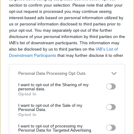
una pratica agricola più sostenibile. Non è
section to confirm your selection. Please note that after your
opt-out request is processed you may continue seeing
affascinante come la tecnologia possa anche
interest-based ads based on personal information utilized by
aiutare a preservare le risorse naturali?
us or personal information disclosed to third parties prior to
your opt-out. You may separately opt-out of the further
GeoInference, inoltre, ha già adattato la propria
disclosure of your personal information by third parties on the
IAB’s list of downstream participants. This information may
tecnologia ad altri settori, come nel caso della
also be disclosed by us to third parties on the
IAB’s List of
rilevazione di patogeni nei campi da golf. Questo
Downstream Participants
that may further disclose it to other
dimostra la versatilità della tecnologia AI, pronta a
third parties.
rispondere a sfide diverse e a migliorare vari ambiti
Please note that this website/app uses one or more Google
Personal Data Processing Opt Outs
industriali. Chi lo sa, magari un giorno vedremo
services and may gather and store information including but
not limited to your visit or usage behaviour. You may click to
I want to opt-out of the Sharing of my
Biosmart sulle nostre tavole, o nei nostri giardini!
personal data.
grant or deny consent to Google and its third-party tags to
Opted In
use your data for below specified purposes in below Google
In conclusione, l’intelligenza artificiale sta
consent section.
I want to opt-out of the Sale of my
rivoluzionando l’agricoltura e Biosmart è solo la
Personal Data.
Opted In
punta dell’iceberg. Con un futuro ricco di
opportunità e innovazioni, non c’è momento
I want to opt-out of processing my
Personal Data for Targeted Advertising.
migliore per immergersi in questo mondo. La