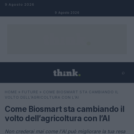
Salta al contenuto
9 Agosto 2026
9 Agosto 2026
⌕
×
⌕
HOME
»
FUTURE
»
COME BIOSMART STA CAMBIANDO IL
Cerca
VOLTO DELL’AGRICOLTURA CON L’AI
Come Biosmart sta cambiando il
volto dell’agricoltura con l’AI
Non crederai mai come l'AI può migliorare la tua resa