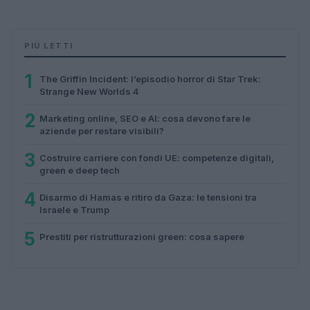
PIÙ LETTI
1
The Griffin Incident: l’episodio horror di Star Trek:
Strange New Worlds 4
2
Marketing online, SEO e AI: cosa devono fare le
aziende per restare visibili?
3
Costruire carriere con fondi UE: competenze digitali,
green e deep tech
4
Disarmo di Hamas e ritiro da Gaza: le tensioni tra
Israele e Trump
5
Prestiti per ristrutturazioni green: cosa sapere