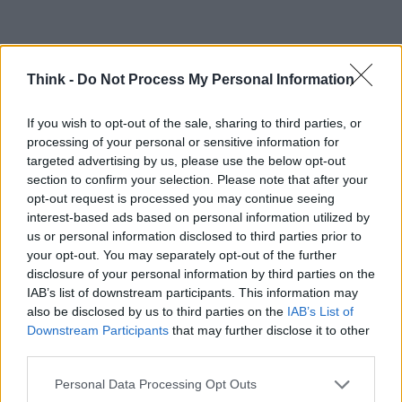
Think -
Do Not Process My Personal Information
If you wish to opt-out of the sale, sharing to third parties, or
processing of your personal or sensitive information for
targeted advertising by us, please use the below opt-out
section to confirm your selection. Please note that after your
opt-out request is processed you may continue seeing
interest-based ads based on personal information utilized by
Preparati a un’esperienza che va oltre la semplice
us or personal information disclosed to third parties prior to
visione di film:
Cinemoda Club
è un viaggio
your opt-out. You may separately opt-out of the further
attraverso l’arte, la creatività e la cultura, destinato
disclosure of your personal information by third parties on the
IAB’s list of downstream participants. This information may
a lasciare un segno indelebile nel cuore di tutti gli
also be disclosed by us to third parties on the
IAB’s List of
appassionati. Resta aggiornato su questo evento
Downstream Participants
that may further disclose it to other
straordinario e non perdere l’occasione di essere
third parties.
parte della magia! ✨
Please note that this website/app uses one or more Google
Personal Data Processing Opt Outs
services and may gather and store information including but