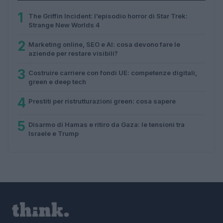
1
The Griffin Incident: l’episodio horror di Star Trek:
Strange New Worlds 4
2
Marketing online, SEO e AI: cosa devono fare le
aziende per restare visibili?
3
Costruire carriere con fondi UE: competenze digitali,
green e deep tech
4
Prestiti per ristrutturazioni green: cosa sapere
5
Disarmo di Hamas e ritiro da Gaza: le tensioni tra
Israele e Trump