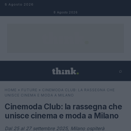
Salta al contenuto
8 Agosto 2026
8 Agosto 2026
⌕
×
⌕
HOME
»
FUTURE
»
CINEMODA CLUB: LA RASSEGNA CHE
Cerca
UNISCE CINEMA E MODA A MILANO
Cinemoda Club: la rassegna che
unisce cinema e moda a Milano
Dal 25 al 27 settembre 2025, Milano ospiterà