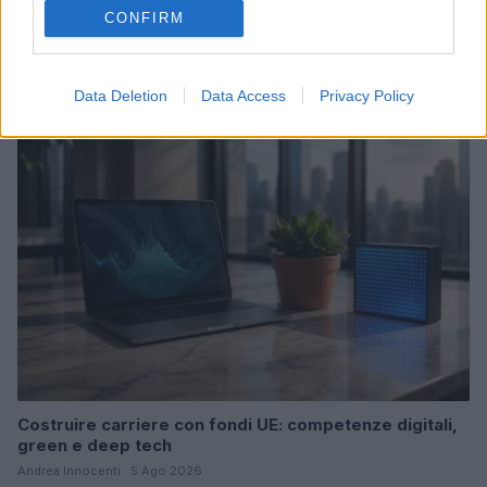
CONFIRM
Disarmo di Hamas e ritiro da Gaza: le tensioni tra
Israele e Trump
Edoardo Marchesi · 7 Ago 2026
Data Deletion
Data Access
Privacy Policy
FUTURE
Costruire carriere con fondi UE: competenze digitali,
green e deep tech
Andrea Innocenti · 5 Ago 2026