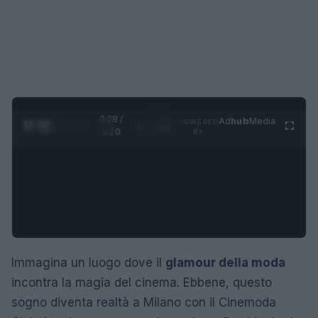
0:29 /
Ad
hub
Media
POWERED
1
/
4
1:20
BY
Immagina un luogo dove il
glamour della moda
incontra la magia del cinema. Ebbene, questo
sogno diventa realtà a Milano con il Cinemoda