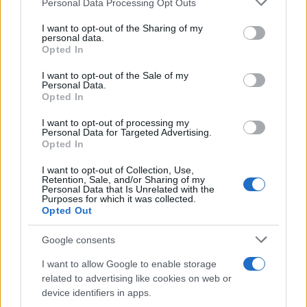
Personal Data Processing Opt Outs
services and may gather and store information including but
not limited to your visit or usage behaviour. You may click to
I want to opt-out of the Sharing of my
personal data.
grant or deny consent to Google and its third-party tags to
Opted In
use your data for below specified purposes in below Google
consent section.
I want to opt-out of the Sale of my
Personal Data.
Opted In
I want to opt-out of processing my
Personal Data for Targeted Advertising.
Continua a leggere
Opted In
I want to opt-out of Collection, Use,
FUTURE
Retention, Sale, and/or Sharing of my
Personal Data that Is Unrelated with the
Purposes for which it was collected.
Opted Out
Google consents
I want to allow Google to enable storage
related to advertising like cookies on web or
device identifiers in apps.