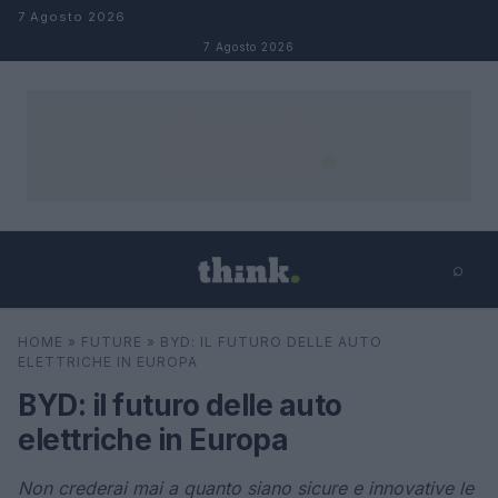
Salta al contenuto
7 Agosto 2026
7 Agosto 2026
⌕
×
⌕
HOME
»
FUTURE
»
BYD: IL FUTURO DELLE AUTO
Cerca
ELETTRICHE IN EUROPA
BYD: il futuro delle auto
elettriche in Europa
Non crederai mai a quanto siano sicure e innovative le