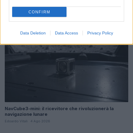
green e deep tech
CONFIRM
Andrea Innocenti · 5 Ago 2026
FUTURE
Data Deletion
Data Access
Privacy Policy
NavCube3-mini: il ricevitore che rivoluzionerà la
navigazione lunare
Edoardo Vitali · 4 Ago 2026