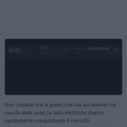
0:29 /
Ad
hub
Media
POWERED
1
/
4
1:21
BY
Non crederai mai a quello che sta accadendo nel
mondo delle auto! Le auto elettriche stanno
rapidamente conquistando il mercato