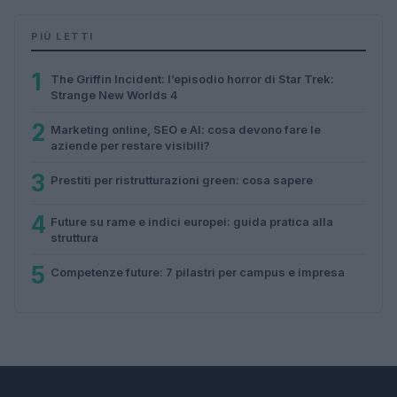
PIÙ LETTI
1
The Griffin Incident: l’episodio horror di Star Trek:
Strange New Worlds 4
2
Marketing online, SEO e AI: cosa devono fare le
aziende per restare visibili?
3
Prestiti per ristrutturazioni green: cosa sapere
4
Future su rame e indici europei: guida pratica alla
struttura
5
Competenze future: 7 pilastri per campus e impresa