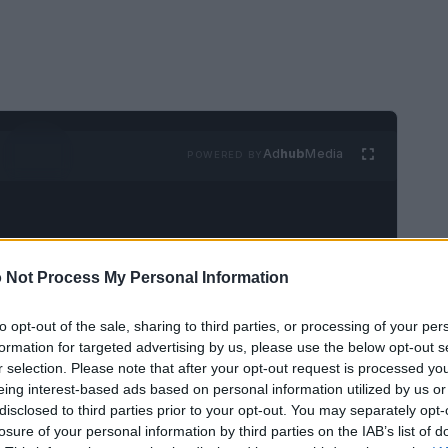
Ad
hub
Media
POWERED BY
 Not Process My Personal Information
to opt-out of the sale, sharing to third parties, or processing of your per
rtificiale (IA) non solo semplifica le nostre vite,
formation for targeted advertising by us, please use the below opt-out s
r selection. Please note that after your opt-out request is processed y
dei servizi pubblici. Questo sogno sta per
eing interest-based ads based on personal information utilized by us or
a di studio da un milione di dollari lanciata dal
disclosed to third parties prior to your opt-out. You may separately opt-
losure of your personal information by third parties on the IAB’s list of
eta e l’Alan Turing Institute. Ma come cambierà