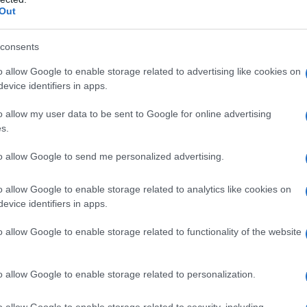
Out
a prevede?
consents
o allow Google to enable storage related to advertising like cookies on
dio che durerà dodici mesi, durante i quali
evice identifiers in apps.
all’amministrazione pubblica per sviluppare nuove
o allow my user data to be sent to Google for online advertising
pen source come il Llama 3.5 di Meta, i
s.
 questi strumenti possano supportare la
to allow Google to send me personalized advertising.
to del governo.
Ma quali saranno i risultati
oel Kaplan, responsabile delle relazioni globali
o allow Google to enable storage related to analytics like cookies on
 IA open source possono portare a importanti
evice identifiers in apps.
l momento di applicarli anche ai servizi pubblici.
o allow Google to enable storage related to functionality of the website
, l’Innovazione e la Tecnologia (DSIT),
o allow Google to enable storage related to personalization.
e potrebbe comportare una riduzione dei costi
mpo la rapidità e la coerenza dei servizi. L’idea è
o allow Google to enable storage related to security, including