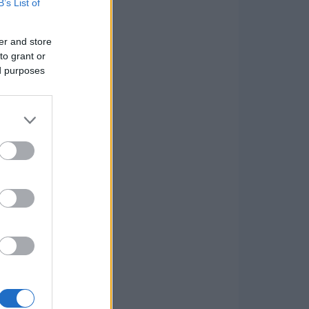
B’s List of
er and store
to grant or
ed purposes