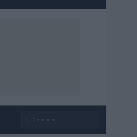
⌕
Cerca