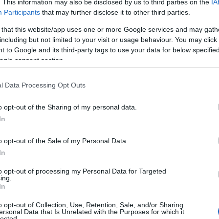
. This information may also be disclosed by us to third parties on the
IA
sto articolo, esploreremo insieme come questa
Participants
that may further disclose it to other third parties.
ll’IA open source per migliorare l’efficienza e la
 that this website/app uses one or more Google services and may gath
including but not limited to your visit or usage behaviour. You may click 
 to Google and its third-party tags to use your data for below specifi
ogle consent section.
l Data Processing Opt Outs
o opt-out of the Sharing of my personal data.
In
o opt-out of the Sale of my Personal Data.
In
to opt-out of processing my Personal Data for Targeted
ing.
In
o opt-out of Collection, Use, Retention, Sale, and/or Sharing
ersonal Data that Is Unrelated with the Purposes for which it
lected.