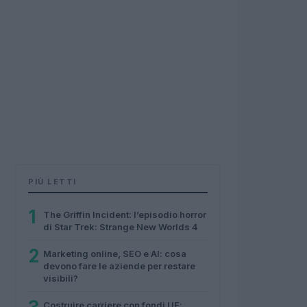
PIÙ LETTI
1
The Griffin Incident: l’episodio horror
di Star Trek: Strange New Worlds 4
2
Marketing online, SEO e AI: cosa
devono fare le aziende per restare
visibili?
Costruire carriere con fondi UE: