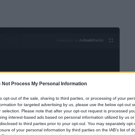
Ad
hub
Media
POWERED BY
 Not Process My Personal Information
 1.000 km con una sola carica. Sembra un sogno?
to opt-out of the sale, sharing to third parties, or processing of your per
formation for targeted advertising by us, please use the below opt-out s
solido, questa potrebbe diventare una realtà
r selection. Please note that after your opt-out request is processed y
tore delle batterie stanno avanzando a passi da
eing interest-based ads based on personal information utilized by us or
disclosed to third parties prior to your opt-out. You may separately opt-
mobilistica si stanno già preparando a
losure of your personal information by third parties on the IAB’s list of
riche. Sei curioso di sapere come?