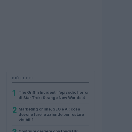
PIÙ LETTI
1
The Griffin Incident: l’episodio horror
di Star Trek: Strange New Worlds 4
2
Marketing online, SEO e AI: cosa
devono fare le aziende per restare
visibili?
Costruire carriere con fondi UE: