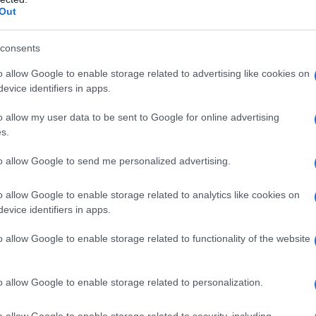
Out
ano una vera e propria rivoluzione rispetto alle
Ma cosa le rende così speciali? Utilizzano un
consents
e non solo aumenta la sicurezza, riducendo il
o allow Google to enable storage related to advertising like cookies on
fficienza energetica e la densità di energia.
evice identifiers in apps.
endo enormemente in questa tecnologia,
o allow my user data to be sent to Google for online advertising
Mercedes
per portare sul mercato questi nuovi
s.
gole del gioco.
to allow Google to send me personalized advertising.
luppo presso Mercedes, ha rivelato che la
o allow Google to enable storage related to analytics like cookies on
trebbe iniziare a breve, con i primi veicoli già in
evice identifiers in apps.
o. Questo è un passo fondamentale verso un
o allow Google to enable storage related to functionality of the website
più sicure, ma anche più performanti. Non
o allow Google to enable storage related to personalization.
e allo stato solido
o allow Google to enable storage related to security, including