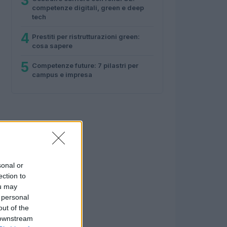
3
competenze digitali, green e deep
tech
4
Prestiti per ristrutturazioni green:
cosa sapere
5
Competenze future: 7 pilastri per
campus e impresa
sonal or
ection to
ou may
 personal
out of the
 downstream