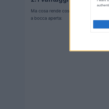
authenti
Ma cosa rende così affascinanti queste
a bocca aperta: