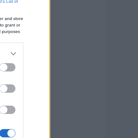
B’s List of
er and store
to grant or
ed purposes