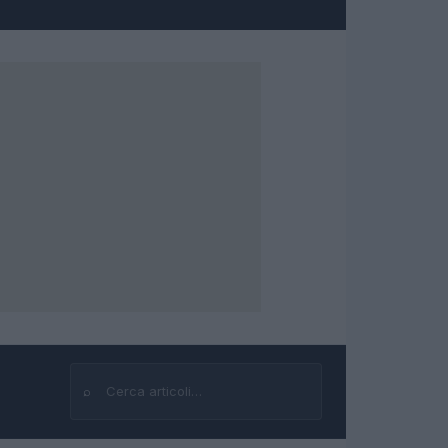
⌕
Cerca