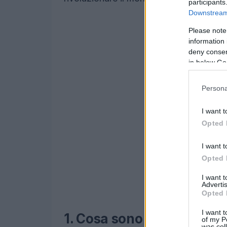
participants
Downstream 
Please note
information 
deny consent
in below Go
Persona
I want t
Opted 
I want t
Opted 
I want 
Advertis
Opted 
I want t
1. Cosa sono le batterie al
of my P
was col