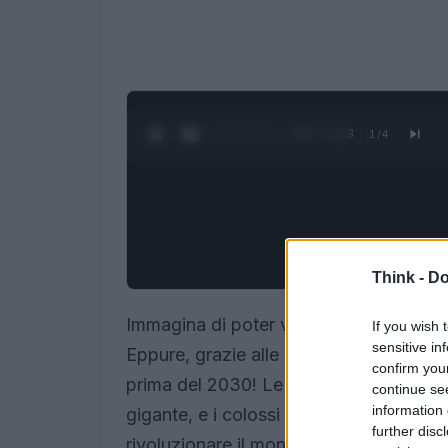
0:28 / 1:23
1
/
4
Think -
Do
Immagina di poter viaggiare per oltre
If you wish 
sensitive in
Eppure, grazie alle batterie allo stato 
confirm you
prima del 2030! Le innovazioni nel set
continue se
information 
gigante, e i colossi dell’industria auto
further disc
rivoluzionare il mondo delle auto elett