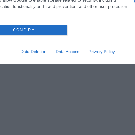
cation functionality and fraud prevention, and other user protection.
 batterie? Ecco cinque motivi che ti lasceranno
CONFIRM
Data Deletion
Data Access
Privacy Policy