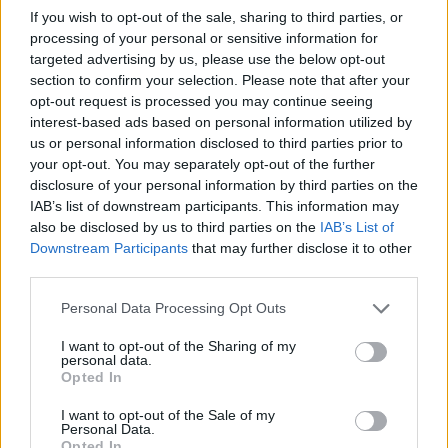
If you wish to opt-out of the sale, sharing to third parties, or
processing of your personal or sensitive information for
targeted advertising by us, please use the below opt-out
section to confirm your selection. Please note that after your
Cosa cambia per chi compra una GPU
opt-out request is processed you may continue seeing
interest-based ads based on personal information utilized by
Per gli utenti finali la situazione ha due letture: da
us or personal information disclosed to third parties prior to
un lato il volume di riparazioni in garanzia resta
your opt-out. You may separately opt-out of the further
disclosure of your personal information by third parties on the
contenuto rispetto al totale delle unità vendute, il
IAB’s list of downstream participants. This information may
che suggerisce che i casi gravi non siano la norma;
also be disclosed by us to third parties on the
IAB’s List of
dall’altro, l’aumento dei costi e dei tassi di guasto
Downstream Participants
that may further disclose it to other
third parties.
spinge i produttori a rivedere processi, design e
procedure di assistenza. È probabile che non si
Please note that this website/app uses one or more Google
Personal Data Processing Opt Outs
services and may gather and store information including but
assisterà a misure drastiche immediate verso i
not limited to your visit or usage behaviour. You may click to
I want to opt-out of the Sharing of my
consumatori, ma la maggior attenzione sui
personal data.
grant or deny consent to Google and its third-party tags to
Opted In
connettori e una gestione più prudente delle
riserve
use your data for below specified purposes in below Google
consent section.
finanziarie
saranno elementi distintivi nei prossimi
I want to opt-out of the Sale of my
Personal Data.
bilanci aziendali.
Opted In