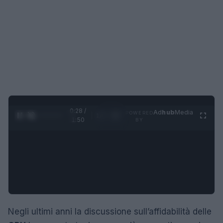
0:29 /
Ad
hub
Media
POWERED
1
/
4
1:50
BY
Negli ultimi anni la discussione sull’affidabilità delle