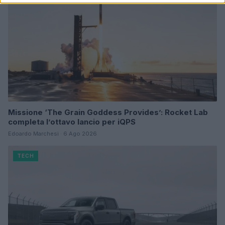
Missione ‘The Grain Goddess Provides’: Rocket Lab
completa l’ottavo lancio per iQPS
Edoardo Marchesi · 6 Ago 2026
TECH