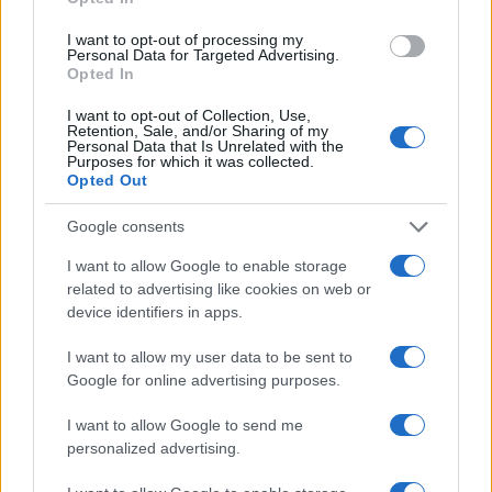
I want to opt-out of processing my
Personal Data for Targeted Advertising.
Opted In
AUTORE
Susanna Riva
I want to opt-out of Collection, Use,
Retention, Sale, and/or Sharing of my
Susanna Riva osserva Bologna dalla finestra
Personal Data that Is Unrelated with the
Purposes for which it was collected.
dell’Archivio di Stato dove una volta ha
Opted Out
passato una settimana a consultare faldoni
sulle cooperative cittadine: quel documento
Google consents
segnò la scelta editoriale di approfondire
responsabilità istituzionali. Tiene linea critica
I want to allow Google to enable storage
nella redazione, amante del caffè lungo e del
related to advertising like cookies on web or
taccuino sempre pieno.
device identifiers in apps.
I want to allow my user data to be sent to
Google for online advertising purposes.
I want to allow Google to send me
personalized advertising.