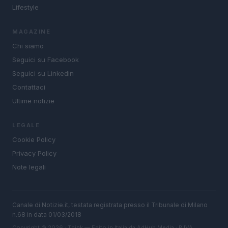
Lifestyle
MAGAZINE
Chi siamo
Seguici su Facebook
Seguici su Linkedin
Contattaci
Ultime notizie
LEGALE
Cookie Policy
Privacy Policy
Note legali
Canale di Notizie.it, testata registrata presso il Tribunale di Milano
n.68 in data 01/03/2018
Copyright © 2026 · Think — Edito in Italia da
AdHub Media
· P.IVA