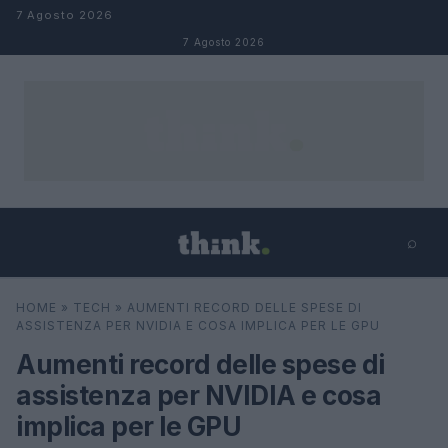
Salta al contenuto
7 Agosto 2026
7 Agosto 2026
⌕
×
⌕
HOME
»
TECH
»
AUMENTI RECORD DELLE SPESE DI
Cerca
ASSISTENZA PER NVIDIA E COSA IMPLICA PER LE GPU
Aumenti record delle spese di
assistenza per NVIDIA e cosa
implica per le GPU