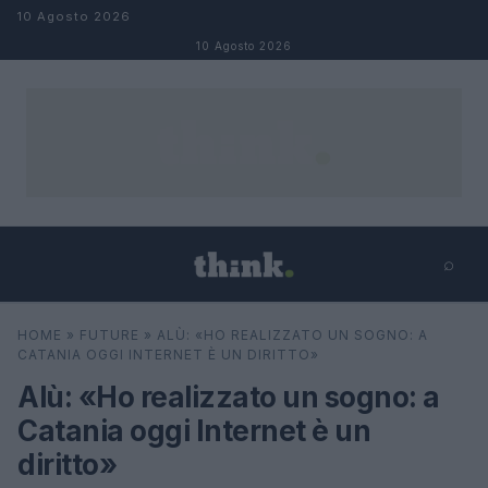
Salta al contenuto
10 Agosto 2026
10 Agosto 2026
⌕
×
⌕
HOME
»
FUTURE
»
ALÙ: «HO REALIZZATO UN SOGNO: A
Cerca
CATANIA OGGI INTERNET È UN DIRITTO»
Alù: «Ho realizzato un sogno: a
Catania oggi Internet è un
diritto»