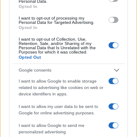
si è dichiarata disponibile all’accoglimento della
Personal Data.
Opted In
proposta presentata, impegnandosi a recepire la
modifica statutaria proposta mediante l’adozione di
I want to opt-out of processing my
Personal Data for Targeted Advertising.
una delibera ufficiale funzionale all’approvazione
Opted In
della modifica statutaria, in modo da trasformare
I want to opt-out of Collection, Use,
Catania
in una vera e propria città digitale secondo
Retention, Sale, and/or Sharing of my
Personal Data that Is Unrelated with the
gli standard europei.
Purposes for which it was collected.
Opted Out
Questo risultato per me rappresenta una grande ed
Google consents
autentica gratificazione per il notevole impegno
I want to allow Google to enable storage
che ho dedicato a tali iniziative, una prima battaglia
related to advertising like cookies on web or
vinta per trasformare la città in cui vivo,
device identifiers in apps.
rendendola più accessibile e innovativa.
I want to allow my user data to be sent to
Google for online advertising purposes.
In tutto questo, la cosa più importante che mi ha
insegnato questa esperienza è che
non bisogna
I want to allow Google to send me
mai arrendersi e rinunciare a realizzare i propri
personalized advertising.