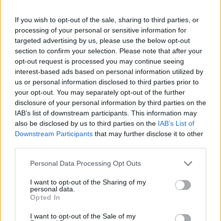
trasparente l’operato della P.A. e favorire la
If you wish to opt-out of the sale, sharing to third parties, or
partecipazione dei cittadini tramite le nuove
processing of your personal or sensitive information for
tecnologie digitali.
targeted advertising by us, please use the below opt-out
section to confirm your selection. Please note that after your
Per la prima volta nella storia di Catania, è stata
opt-out request is processed you may continue seeing
interest-based ads based on personal information utilized by
ufficialmente discussa ed esaminata questa
us or personal information disclosed to third parties prior to
storica ed innovativa proposta di modifica dello
your opt-out. You may separately opt-out of the further
statuto
, in modo da prendere in considerazione un
disclosure of your personal information by third parties on the
IAB’s list of downstream participants. This information may
percorso di modifica dello Statuto mediante
also be disclosed by us to third parties on the
IAB’s List of
l’introduzione del
diritto
di accesso alla rete
Downstream Participants
that may further disclose it to other
Internet
tra le norme statutarie vigenti per rendere
third parties.
più vivibile, sostenibile e accessibile
Catania
Please note that this website/app uses one or more Google
Personal Data Processing Opt Outs
grazie allo sfruttamento generalizzato delle nuove
services and may gather and store information including but
not limited to your visit or usage behaviour. You may click to
I want to opt-out of the Sharing of my
tecnologie.
personal data.
grant or deny consent to Google and its third-party tags to
Opted In
use your data for below specified purposes in below Google
A conclusione del mio intervento, la Commissione
consent section.
I want to opt-out of the Sale of my