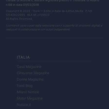
Canale di Notizie.it, testata registrata presso il Tribunale di Milano
n.68 in data 01/03/2018
Copyright © 2026 · Think — Edito in Italia da
AdHub Media
· P.IVA
13542920965 · REA MI 2729933
All Rights Reserved
I contenuti sono curati dalla redazione con il supporto di strumenti digitali e
realizzati in collaborazione con autori indipendenti.
ITALIA
Casa Magazine
Cineverse Magazine
Donne Magazine
Food Blog
Milano Notizie
Motor Magazine
Notizie.it