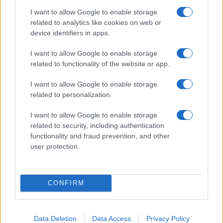
sogni
, malgrado le difficoltà e gli ostacoli che si
I want to allow Google to enable storage
frappongono ad essi.
related to analytics like cookies on web or
device identifiers in apps.
La generazione cui appartengo non ha scelto di
I want to allow Google to enable storage
vivere in questa epoca storica particolarmente
related to functionality of the website or app.
problematica e povera di speranza e si è trovata
proiettata in un mondo improvvisamente privo di
I want to allow Google to enable storage
related to personalization.
certezze e di sicurezza.
I want to allow Google to enable storage
A maggior ragione, proprio per questo motivo
la
related to security, including authentication
mia generazione ha l’obbligo morale di
functionality and fraud prevention, and other
user protection.
assumersi una generale responsabilità storica
e
sociale nell’immaginare e concretizzare un
nuovo mondo possibile, all’insegna di
CONFIRM
entusiasmanti innovazioni talvolta derivanti da
semplici intuizioni e utopistici sogni
. Almeno io
voglio farlo.
Data Deletion
Data Access
Privacy Policy