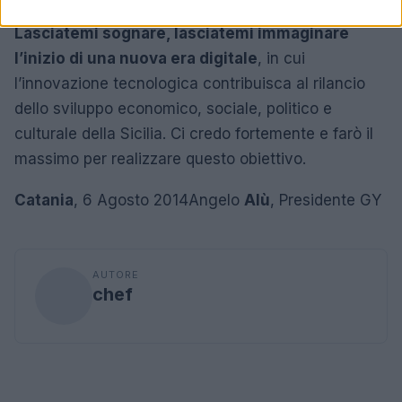
Lasciatemi sognare, lasciatemi immaginare
l’inizio di una nuova era digitale
, in cui
l’innovazione tecnologica contribuisca al rilancio
dello sviluppo economico, sociale, politico e
culturale della Sicilia. Ci credo fortemente e farò il
massimo per realizzare questo obiettivo.
Catania
, 6 Agosto 2014Angelo
Alù
, Presidente GY
AUTORE
chef