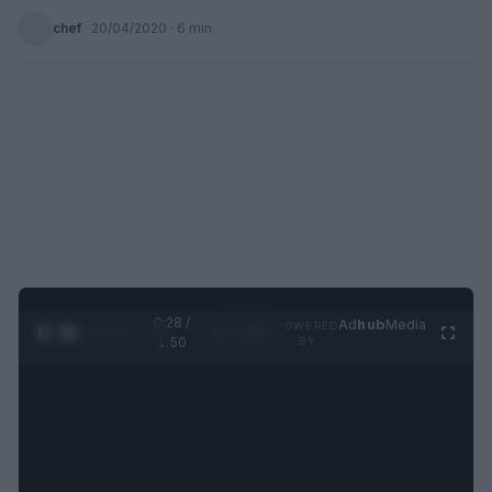
chef
·
20/04/2020
· 6 min
0:29 /
Ad
hub
Media
POWERED
1
/
4
1:50
BY