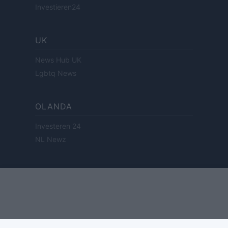
Investieren24
UK
News Hub UK
Lgbtq News
OLANDA
Investeren 24
NL Newz