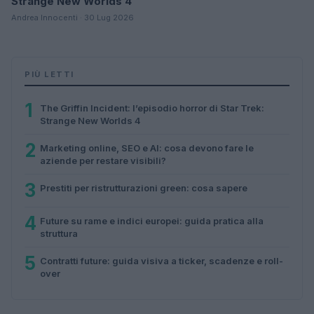
Strange New Worlds 4
Andrea Innocenti · 30 Lug 2026
PIÙ LETTI
1
The Griffin Incident: l’episodio horror di Star Trek:
Strange New Worlds 4
2
Marketing online, SEO e AI: cosa devono fare le
aziende per restare visibili?
3
Prestiti per ristrutturazioni green: cosa sapere
4
Future su rame e indici europei: guida pratica alla
struttura
5
Contratti future: guida visiva a ticker, scadenze e roll-
over