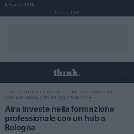
Salta al contenuto
6 Agosto 2026
6 Agosto 2026
⌕
×
⌕
HOME
»
FUTURE
»
AIRA INVESTE NELLA FORMAZIONE
Cerca
PROFESSIONALE CON UN HUB A BOLOGNA
Aira investe nella formazione
professionale con un hub a
Bologna