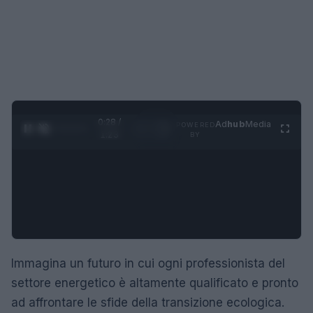
0:29 /
Ad
hub
Media
POWERED
1
/
4
1:23
BY
Immagina un futuro in cui ogni professionista del
settore energetico è altamente qualificato e pronto
ad affrontare le sfide della transizione ecologica.