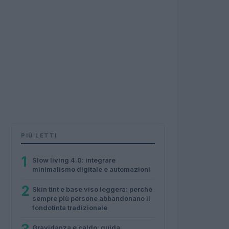
PIÙ LETTI
1
Slow living 4.0: integrare
minimalismo digitale e automazioni
2
Skin tint e base viso leggera: perché
sempre più persone abbandonano il
fondotinta tradizionale
Gravidanza e caldo: guida