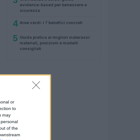
3
evidence-based per benessere e
sicurezza
4
Aree verdi: i 7 benefici concreti
5
Guida pratica ai migliori materassi:
materiali, posizioni e modelli
consigliati
sonal or
ection to
ou may
 personal
out of the
 downstream