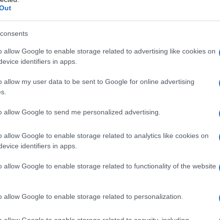
Out
consents
o allow Google to enable storage related to advertising like cookies on
evice identifiers in apps.
o allow my user data to be sent to Google for online advertising
s.
to allow Google to send me personalized advertising.
corso che va dai lavori iniziali d’influenza
o allow Google to enable storage related to analytics like cookies on
mo e all’astrattismo. Si parte dunque con dipinti,
evice identifiers in apps.
cui ritratti di Rothko e Milton Avery e opere
o allow Google to enable storage related to functionality of the website
rizona negli anni ’37-’38. Si prosegue poi con
in Italia, della prima serie dei dipinti di
Gottlieb
,
ttlieb
tra i pionieri dell’avanguardia americana.
o allow Google to enable storage related to personalization.
ie in cui l’immagine è sezionata per simboli come
o allow Google to enable storage related to security, including