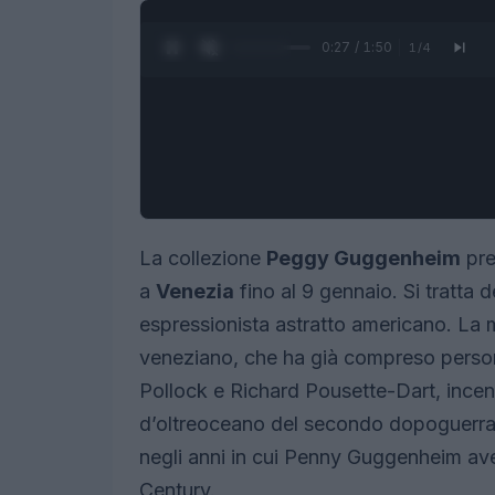
0:28 / 1:50
1
/
4
La collezione
Peggy Guggenheim
pre
a
Venezia
fino al 9 gennaio. Si tratta d
espressionista astratto americano. La 
veneziano, che ha già compreso person
Pollock e Richard Pousette-Dart, incent
d’oltreoceano del secondo dopoguerra, i
negli anni in cui Penny Guggenheim ave
Century.