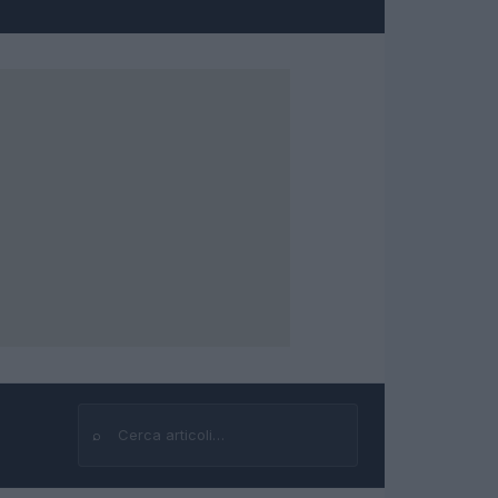
⌕
Cerca