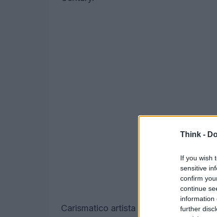
Think -
Do
If you wish 
sensitive in
confirm you
continue se
information 
Carismatico artista e intellettuale, la st
further disc