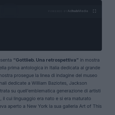
Ad
hub
Media
POWERED BY
senta
“Gottlieb. Una retrospettiva”
in mostra
ella prima antologica in Italia dedicata al grande
mostra prosegue la linea di indagine del museo
ali dedicate a William Baziotes, Jackson
rata su quell’emblematica generazione di artisti
l cui linguaggio era nato e si era maturato
va aperto a New York la sua galleria Art of This