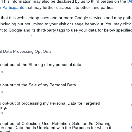
. This information may also be disclosed by us to third parties on the
IA
ella di Barnett Newman e Mark Rothko, soci
Participants
that may further disclose it to other third parties.
di artisti consacrati alla pittura espressionista.
 that this website/app uses one or more Google services and may gath
including but not limited to your visit or usage behaviour. You may click 
 della Fondazione
Adolph
e Esther
Gottlieb
, ha
 to Google and its third-party tags to use your data for below specifi
ttato come pittore espressionista astratto ed è
ogle consent section.
Espressionismo astratto (…). Eppure il termine è
l Data Processing Opt Outs
a dell’arte di
Gottlieb
(…)».
o opt-out of the Sharing of my personal data.
iversità e la continua evoluzione della produzione
In
to “Tempi diversi richiedono immagini diverse”.
o opt-out of the Sale of my Personal Data.
In
to opt-out of processing my Personal Data for Targeted
ing.
In
o opt-out of Collection, Use, Retention, Sale, and/or Sharing
ersonal Data that Is Unrelated with the Purposes for which it
lected.