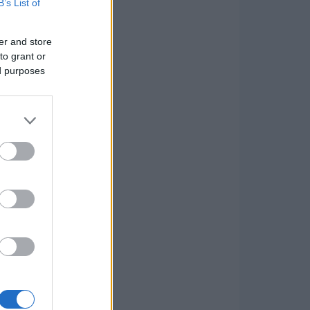
B’s List of
er and store
to grant or
ed purposes