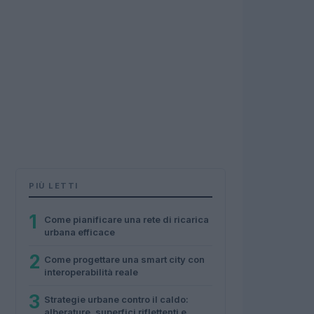
PIÙ LETTI
1
Come pianificare una rete di ricarica
urbana efficace
2
Come progettare una smart city con
interoperabilità reale
3
Strategie urbane contro il caldo:
alberature, superfici riflettenti e