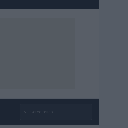
⌕
Cerca