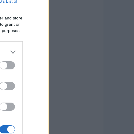
B’s List of
er and store
to grant or
ed purposes