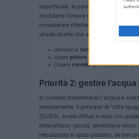
superficiale, le pavimentazioni drenanti
authenti
modulano l’ombra senza caricare gli im
considerare riflettanza, emissività e ma
strade strette che aumentano l’abbagli
Introdurre
tetti verdi
e giardini verti
Usare
pitture ad alta riflettanza
pe
Creare
corridoi di ventilazione
libe
Priorità 2: gestire l’acqu
In contesti mediterranei l’
acqua
è scar
intensamente. Il principio di “città spu
(SUDS), invasi diffusi e riuso non potabi
intercettano i picchi, alimentano micr
nebulizzata in spazi pubblici, se ben pr