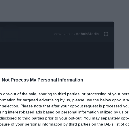
Ad
hub
Media
POWERED BY
 Not Process My Personal Information
da stabile all’adattamento
to opt-out of the sale, sharing to third parties, or processing of your per
formation for targeted advertising by us, please use the below opt-out s
r selection. Please note that after your opt-out request is processed y
eing interest-based ads based on personal information utilized by us or
stati lunghe, radiazione intensa e scarsa
disclosed to third parties prior to your opt-out. You may separately opt-
 L’
adattamento climatico urbano
è l’insieme di
losure of your personal information by third parties on the IAB’s list of