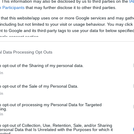
. This information may also be disclosed by us to third parties on the
IA
sopportare e gestire stress termici e idrici. In
Participants
that may further disclose it to other third parties.
urre le
isole di calore
usare l’
acqua
come
 that this website/app uses one or more Google services and may gath
à
per favorire comfort e sicurezza, integrando
including but not limited to your visit or usage behaviour. You may click 
C
e
Nature-based Solutions
.
 to Google and its third-party tags to use your data for below specifi
ogle consent section.
l Data Processing Opt Outs
o opt-out of the Sharing of my personal data.
In
o opt-out of the Sale of my Personal Data.
In
to opt-out of processing my Personal Data for Targeted
ing.
In
o opt-out of Collection, Use, Retention, Sale, and/or Sharing
ersonal Data that Is Unrelated with the Purposes for which it
lected.