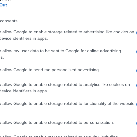
Out
consents
remo amplifica disuguaglianze, consumi energetici
o allow Google to enable storage related to advertising like cookies on
ca in modo sistematico evita interventi frammentati
evice identifiers in apps.
ociali. Il percorso proposto segue priorità
o allow my user data to be sent to Google for online advertising
he di coinvolgimento degli attori locali. Ogni
s.
tipici e
checklist
essenziali per passare
to allow Google to send me personalized advertising.
o soluzioni flessibili e verificabili nel tempo.
o allow Google to enable storage related to analytics like cookies on
 di calore urbane
evice identifiers in apps.
o allow Google to enable storage related to functionality of the website
iali scuri, suoli impermeabili e scarsa ombra.
e l’
albedo
con superfici chiare, incrementare
o allow Google to enable storage related to personalization.
chermature, favorire la
ventilazione
tramite
 Tetti e pareti verdi abbassano la temperatura
o allow Google to enable storage related to security, including