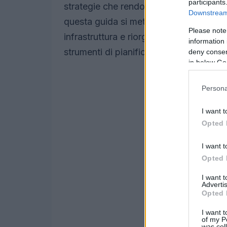
participants
strategie che rendono la città capace di 
Downstream 
questa guida si mette a fuoco come rid
Please note
infrastruttura e riorganizzare la
mobilit
information 
strumenti di pianificazione come
PAES
deny consent
in below Go
Persona
I want t
Opted 
I want t
Opted 
I want 
Advertis
Opted 
I want t
of my P
was col