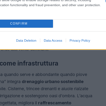
 riducono ristagni e irraggiamento, i pergolati
cation functionality and fraud prevention, and other user protection.
pianti. Ogni scelta materiale dovrebbe
nutenzione, evitando soluzioni iper-riflettenti in
CONFIRM
amento e il calore radiante a quota pedone.
cali su edifici pubblici esposti.
Data Deletion
Data Access
Privacy Policy
r coperture e facciate idonee.
rando assi vento-dominanti.
a come infrastruttura
sa quando serve e abbondante quando piove
gna” integra
drenaggio urbano sostenibile
le. Cisterne, trincee drenanti e aiuole rialzate
o-irrigazione e sostengono oasi d’ombra. L’acqua
ogettata, migliora il
raffrescamento