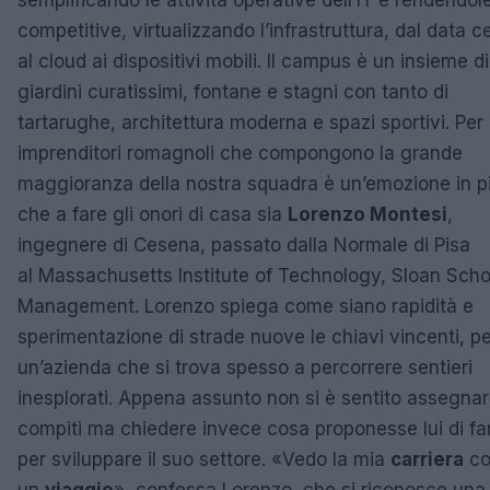
semplificando le attività operative dell’IT e rendendol
competitive, virtualizzando l’infrastruttura, dal data c
al cloud ai dispositivi mobili. Il campus è un insieme di
giardini curatissimi, fontane e stagni con tanto di
tartarughe, architettura moderna e spazi sportivi. Per 
imprenditori romagnoli che compongono la grande
maggioranza della nostra squadra è un’emozione in p
che a fare gli onori di casa sia
Lorenzo Montesi
,
ingegnere di Cesena, passato dalla Normale di Pisa
al Massachusetts Institute of Technology, Sloan Scho
Management. Lorenzo spiega come siano rapidità e
sperimentazione di strade nuove le chiavi vincenti, pe
un’azienda che si trova spesso a percorrere sentieri
inesplorati. Appena assunto non si è sentito assegnar
compiti ma chiedere invece cosa proponesse lui di fa
per sviluppare il suo settore. «Vedo la mia
carriera
c