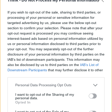
Think -
Do Not Process My Personal Information
LIFESTYLE
If you wish to opt-out of the sale, sharing to third parties, or
processing of your personal or sensitive information for
targeted advertising by us, please use the below opt-out
section to confirm your selection. Please note that after your
opt-out request is processed you may continue seeing
interest-based ads based on personal information utilized by
us or personal information disclosed to third parties prior to
your opt-out. You may separately opt-out of the further
disclosure of your personal information by third parties on the
IAB’s list of downstream participants. This information may
also be disclosed by us to third parties on the
IAB’s List of
Downstream Participants
that may further disclose it to other
third parties.
Please note that this website/app uses one or more Google
Personal Data Processing Opt Outs
services and may gather and store information including but
Strategie contro il caldo per sonno, stress e performan
not limited to your visit or usage behaviour. You may click to
I want to opt-out of the Sharing of my
Niccolò Conforti · 7 Ago 2026
personal data.
grant or deny consent to Google and its third-party tags to
Opted In
use your data for below specified purposes in below Google
LIFESTYLE
consent section.
I want to opt-out of the Sale of my