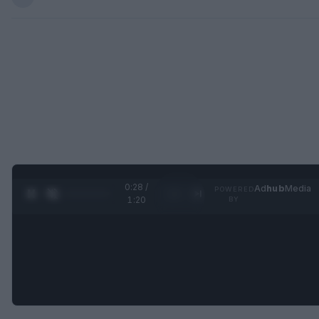
0:28 /
Ad
hub
Media
POWERED
1
/
4
1:20
BY