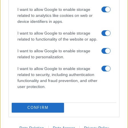
I want to allow Google to enable storage
related to analytics like cookies on web or
device identifiers in apps.
I want to allow Google to enable storage
related to functionality of the website or app.
I want to allow Google to enable storage
related to personalization.
I want to allow Google to enable storage
Slow living 4.0: integrare minimalismo digitale e automaz
related to security, including authentication
Camilla Pellegrini · 1 Ago 2026
functionality and fraud prevention, and other
user protection.
PIÙ LETTI
CONFIRM
1
Gravidanza e caldo: guida evidence-based per
benessere e sicurezza
Data Deletion
Data Access
Privacy Policy