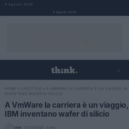
Salta al contenuto
9 Agosto 2026
9 Agosto 2026
⌕
×
⌕
HOME
»
LIFESTYLE
»
A VMWARE LA CARRIERA È UN VIAGGIO, IN
Cerca
INVENTANO WAFER DI SILICIO
A VmWare la carriera è un viaggio,
IBM inventano wafer di silicio
chef
·
27/04/2020
· 4 min