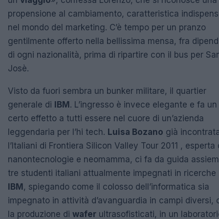
un
viaggio
», confessa Lorenzo, che si riconosce una
propensione al cambiamento, caratteristica indispens
nel mondo del marketing. C’è tempo per un pranzo
gentilmente offerto nella bellissima mensa, fra dipend
di ogni nazionalità, prima di ripartire con il bus per Sa
Josè.
Visto da fuori sembra un bunker militare, il quartier
generale di
IBM
. L’ingresso è invece elegante e fa un
certo effetto a tutti essere nel cuore di un’azienda
leggendaria per l’hi tech.
Luisa Bozano
già incontrat
l’Italiani di Frontiera Silicon Valley Tour 2011 , esperta 
nanontecnologie e neomamma, ci fa da guida assiem
tre studenti italiani attualmente impegnati in ricerche
IBM
, spiegando come il colosso dell’informatica sia
impegnato in attività d’avanguardia in campi diversi,
la produzione di
wafer
ultrasofisticati, in un laborator