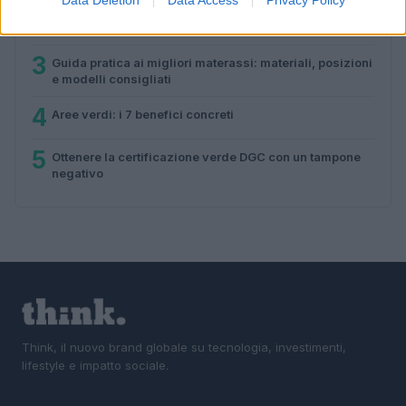
2
Skin tint e base viso leggera: perché sempre più
persone abbandonano il fondotinta tradizionale
3
Guida pratica ai migliori materassi: materiali, posizioni
e modelli consigliati
4
Aree verdi: i 7 benefici concreti
5
Ottenere la certificazione verde DGC con un tampone
negativo
Think, il nuovo brand globale su tecnologia, investimenti,
lifestyle e impatto sociale.