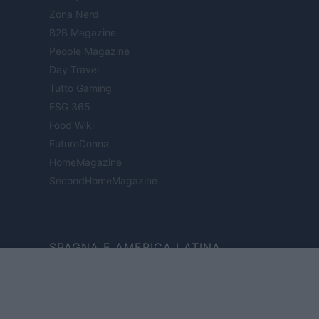
Zona Nerd
B2B Magazine
People Magazine
Day Travel
Tutto Gaming
ESG 365
Food Wiki
FuturoDonna
HomeMagazine
SecondHomeMagazine
SPAGNA E AMERICA LATINA
Actualidad
Finanzas 24
Investindo 365