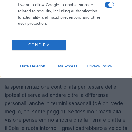
solitamente, pieni di effetti speciali? Che cosa
I want to allow Google to enable storage
impedisce a qualche buontempone di usare gli
related to security, including authentication
functionality and fraud prevention, and other
stessi effetti e spacciarvi pseudoverità? (tipo
user protection.
questo video)Con i programmi di videoediting oggi
disponibili non è troppo difficile inventarsi delle
prove.In secondo luogo,
CONFIRM
la scienza nasce comprendendo che la semplice
osservazione dei fenomeni non è sufficiente
Data Deletion
Data Access
Privacy Policy
per capirli
:
la sperimentazione controllata per testare delle
ipotesi ci serve ad andare oltre le differenze
personali, anche in termini sensoriali (c’è chi vede
meglio, chi sente peggio). Se fossimo rimasti alla
visione penseremmo ancora che la Terra è piatta e
il Sole le ruota intorno, i gravi cadrebbero a velocità