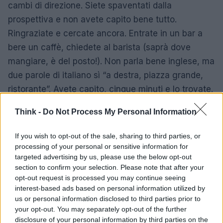
cambi di direzione. Siete spaventati dalla
prospettiva e non avete capito bene tutto.
Ringraziate e cercate ancora. Entrate in un bar a
bere un caffè, chiedete al barista (saprà dove
mangiare, è del posto!). Non parla bene inglese, ma
due parole di italiano sì “a destra, piazza grande,
ristorante”. Avete capito, cinque minuti e lo trovate.
Pare buono, siete contenti della vostra scelta.
Think -
Do Not Process My Personal Information
Peccato fosse il ristorante del cugino, e abbiate
pagato parecchio rispetto alla qualità. Non avendo
If you wish to opt-out of the sale, sharing to third parties, or
la controprova dell’ottimo ristorante, tornate a casa
processing of your personal or sensitive information for
targeted advertising by us, please use the below opt-out
senza particolari rimorsi.È quello che vi succede
section to confirm your selection. Please note that after your
fidandovi di pseudoverità: mezze soluzioni ad alto
opt-out request is processed you may continue seeing
prezzo, ma così comode!
interest-based ads based on personal information utilized by
us or personal information disclosed to third parties prior to
3) C’è qualche interesse commerciale?
your opt-out. You may separately opt-out of the further
disclosure of your personal information by third parties on the