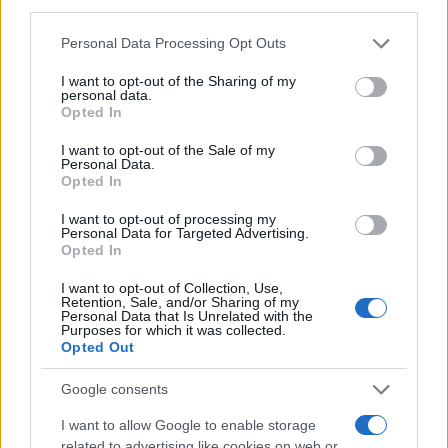
third parties.
Please note that this website/app uses one or more Google
Personal Data Processing Opt Outs
services and may gather and store information including but
not limited to your visit or usage behaviour. You may click to
I want to opt-out of the Sharing of my
personal data.
grant or deny consent to Google and its third-party tags to
Opted In
use your data for below specified purposes in below Google
consent section.
I want to opt-out of the Sale of my
Personal Data.
Opted In
I want to opt-out of processing my
Personal Data for Targeted Advertising.
Opted In
Continua a leggere
I want to opt-out of Collection, Use,
Retention, Sale, and/or Sharing of my
Personal Data that Is Unrelated with the
Purposes for which it was collected.
MONEY
Opted Out
Google consents
I want to allow Google to enable storage
related to advertising like cookies on web or