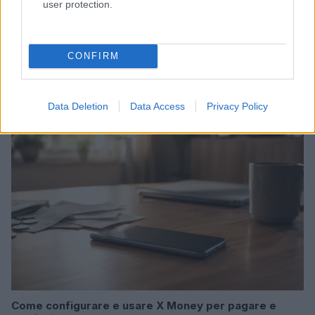
user protection.
CONFIRM
Come scegliere wallet, carte e conti con interessi
Edoardo Vitali · 3 Ago 2026
Data Deletion
Data Access
Privacy Policy
MONEY
Come configurare e usare X Money per pagare e