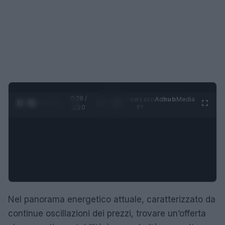
0:28 /
Ad
hub
Media
POWERED
1
/
4
1:20
BY
Nel panorama energetico attuale, caratterizzato da
continue oscillazioni dei prezzi, trovare un’offerta