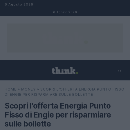
Salta al contenuto
6 Agosto 2026
6 Agosto 2026
⌕
×
⌕
HOME
»
MONEY
»
SCOPRI L’OFFERTA ENERGIA PUNTO FISSO
Cerca
DI ENGIE PER RISPARMIARE SULLE BOLLETTE
Scopri l’offerta Energia Punto
Fisso di Engie per risparmiare
sulle bollette