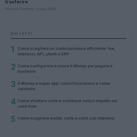
trasferire
Niccolò Conforti · 3 Ago 2026
PIÙ LETTI
1
Come scegliere un conto business efficiente: fee,
interessi, API, utenti e ERP
2
Come configurare e usare X Money per pagare e
trasferire
3
X Money e super app: come funzionano e come
valutarle
4
Come sfruttare carte e cashback senza impatto sul
cash flow
5
Come scegliere wallet, carte e conti con interessi