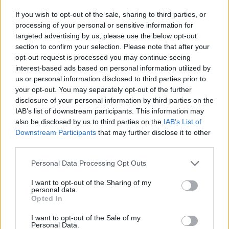
solo ridefinire le aspettative sulle auto elettriche
If you wish to opt-out of the sale, sharing to third parties, or
sportive, ma anche attrarre un pubblico più
processing of your personal or sensitive information for
ampio, desideroso di scoprire cosa significa
targeted advertising by us, please use the below opt-out
section to confirm your selection. Please note that after your
davvero guidare un’auto progettata per
opt-out request is processed you may continue seeing
emozionare. E tu, sei pronto a scoprire il futuro
interest-based ads based on personal information utilized by
della guida?
us or personal information disclosed to third parties prior to
your opt-out. You may separately opt-out of the further
disclosure of your personal information by third parties on the
IAB’s list of downstream participants. This information may
AUTORE
also be disclosed by us to third parties on the
IAB’s List of
Staff
Downstream Participants
that may further disclose it to other
third parties.
Please note that this website/app uses one or more Google
Personal Data Processing Opt Outs
services and may gather and store information including but
not limited to your visit or usage behaviour. You may click to
I want to opt-out of the Sharing of my
personal data.
grant or deny consent to Google and its third-party tags to
Opted In
use your data for below specified purposes in below Google
consent section.
I want to opt-out of the Sale of my
Personal Data.