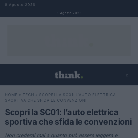
Salta al contenuto
8 Agosto 2026
8 Agosto 2026
⌕
×
⌕
HOME
»
TECH
»
SCOPRI LA SC01: L’AUTO ELETTRICA
Cerca
SPORTIVA CHE SFIDA LE CONVENZIONI
Scopri la SC01: l’auto elettrica
sportiva che sfida le convenzioni
Non crederai mai a quanto può essere leggera e