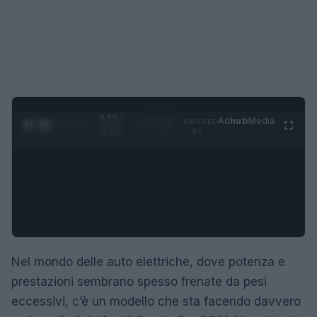
0:21 /
Ad
hub
Media
POWERED
1
/
4
1:23
BY
Nel mondo delle auto elettriche, dove potenza e
prestazioni sembrano spesso frenate da pesi
eccessivi, c’è un modello che sta facendo davvero