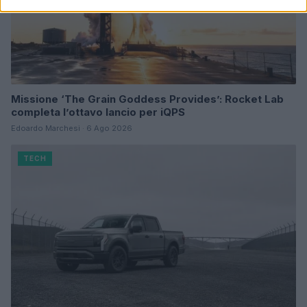
Missione ‘The Grain Goddess Provides’: Rocket Lab
completa l’ottavo lancio per iQPS
Edoardo Marchesi · 6 Ago 2026
TECH