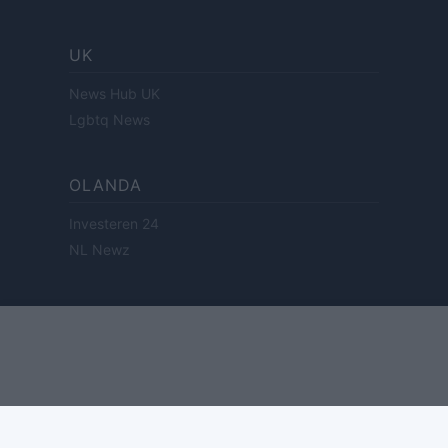
UK
News Hub UK
Lgbtq News
OLANDA
Investeren 24
NL Newz