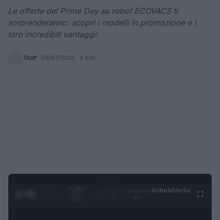
Le offerte del Prime Day su robot ECOVACS ti
sorprenderanno: scopri i modelli in promozione e i
loro incredibili vantaggi!
Staff
·
08/07/2025
· 4 min
0:29 /
Ad
hub
Media
POWERED
1
/
4
1:21
BY