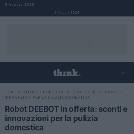
Salta al contenuto
6 Agosto 2026
6 Agosto 2026
⌕
×
⌕
HOME
»
FUTURE
»
ROBOT DEEBOT IN OFFERTA: SCONTI E
Cerca
INNOVAZIONI PER LA PULIZIA DOMESTICA
Robot DEEBOT in offerta: sconti e
innovazioni per la pulizia
domestica