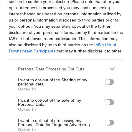
section to confirm your selection. Please note that after your
un’esperienza di pulizia e cura del giardino senza
opt-out request is processed you may continue seeing
precedenti!
interest-based ads based on personal information utilized by
us or personal information disclosed to third parties prior to
your opt-out. You may separately opt-out of the further
disclosure of your personal information by third parties on the
AUTORE
IAB’s list of downstream participants. This information may
Staff
also be disclosed by us to third parties on the
IAB’s List of
Downstream Participants
that may further disclose it to other
third parties.
Please note that this website/app uses one or more Google
Personal Data Processing Opt Outs
services and may gather and store information including but
not limited to your visit or usage behaviour. You may click to
I want to opt-out of the Sharing of my
personal data.
grant or deny consent to Google and its third-party tags to
Opted In
use your data for below specified purposes in below Google
consent section.
I want to opt-out of the Sale of my
Personal Data.
Opted In
I want to opt-out of processing my
Personal Data for Targeted Advertising.
Opted In