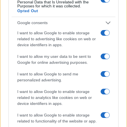
Personal Data that Is Unrelated with the
competitive rispetto a proposte con specifiche
Purposes for which it was collected.
Opted Out
simili. Le colorazioni ufficiali includono tonalità
come Gold e Purple. Complessivamente si tratta di
Google consents
un pacchetto solido per chi cerca
cuffie TWS
con
I want to allow Google to enable storage
ANC
, buona autonomia e un ecosistema software
related to advertising like cookies on web or
ricco senza spendere cifre elevate.
device identifiers in apps.
I want to allow my user data to be sent to
Google for online advertising purposes.
AUTORE
Linda Pellegrini
I want to allow Google to send me
personalized advertising.
Linda Pellegrini ha raccontato da Genova il
processo di riconversione dell'ex area
I want to allow Google to enable storage
portuale entrando in Comune per un'intervista
related to analytics like cookies on web or
decisiva; è caporedattore con responsabilità
device identifiers in apps.
sulle rubriche storiche e propone in
redazione inchieste su memoria locale.
I want to allow Google to enable storage
Laureata all'Università di Genova, conserva
related to functionality of the website or app.
un archivio di fotografie d'epoca della città.