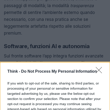
passaggi di modalità; la modalità
trasparenza
permette di sentire l’ambiente esterno quando
necessario, con una resa pratica anche se
leggermente artefatta rispetto alle soluzioni
premium.
Software, funzioni AI e autonomia
Sul fronte software l’app integra funzioni avanzate
come il test dell’udito per creare un profilo
personalizzato (
Suono Personalizzato
), l’algoritmo
Think -
Do Not Process My Personal Information
NextBass
per potenziare le basse, il supporto a
audio spaziale 3D
e strumenti basati su intelligenza
If you wish to opt-out of the sale, sharing to third parties, or
processing of your personal or sensitive information for
artificiale come l’
AI Live Translator
e la modalità
targeted advertising by us, please use the below opt-out
MindFlow
per rumori bianchi e concentrazione.
section to confirm your selection. Please note that after your
Queste aggiunte elevano l’esperienza oltre la
opt-out request is processed you may continue seeing
interest-based ads based on personal information utilized by