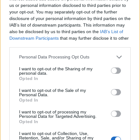
semplice riproduzione musicale.
us or personal information disclosed to third parties prior to
your opt-out. You may separately opt-out of the further
Autonomia e ricarica
disclosure of your personal information by third parties on the
IAB’s list of downstream participants. This information may
La gestione energetica è competitiva: con ANC
also be disclosed by us to third parties on the
IAB’s List of
attivo si attestano intorno alle 6-7 ore per carica,
Downstream Participants
that may further disclose it to other
mentre disattivando la cancellazione si possono
third parties.
raggiungere circa 11 ore; la custodia da 530 mAh
Please note that this website/app uses one or more Google
Personal Data Processing Opt Outs
estende l’autonomia totale fino a circa 58 ore. Ogni
services and may gather and store information including but
not limited to your visit or usage behaviour. You may click to
I want to opt-out of the Sharing of my
auricolare monta una cella da 62 mAh e la ricarica
personal data.
grant or deny consent to Google and its third-party tags to
Opted In
rapida garantisce ore di ascolto con pochi minuti
use your data for below specified purposes in below Google
nel case.
consent section.
I want to opt-out of the Sale of my
Personal Data.
Opted In
Prezzo, colorazioni e conclusione
I want to opt-out of processing my
Personal Data for Targeted Advertising.
In Italia il prezzo di listino è 79,99 euro ma spesso
Opted In
si trovano offerte intorno ai 59,99/59,90 euro: a
I want to opt-out of Collection, Use,
quel livello le Buds Air 8 diventano molto
Retention, Sale, and/or Sharing of my