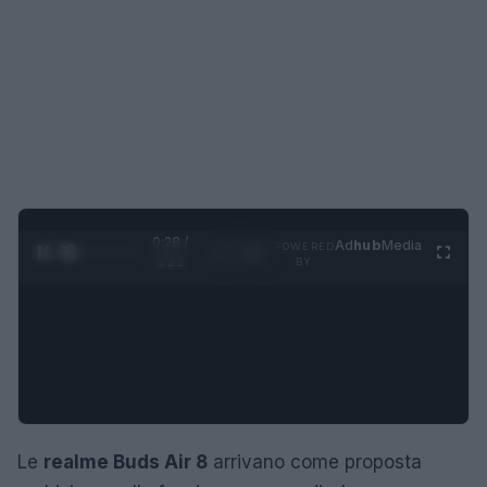
0:29 /
Ad
hub
Media
POWERED
1
/
4
1:21
BY
Le
realme Buds Air 8
arrivano come proposta