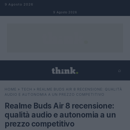
Salta al contenuto
9 Agosto 2026
9 Agosto 2026
⌕
×
⌕
HOME
»
TECH
»
REALME BUDS AIR 8 RECENSIONE: QUALITÀ
Cerca
AUDIO E AUTONOMIA A UN PREZZO COMPETITIVO
Realme Buds Air 8 recensione:
qualità audio e autonomia a un
prezzo competitivo