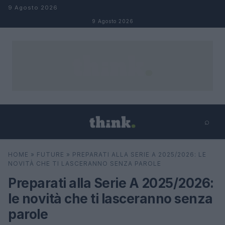
Salta al contenuto
9 Agosto 2026
9 Agosto 2026
⌕
×
⌕
HOME
»
FUTURE
»
PREPARATI ALLA SERIE A 2025/2026: LE
Cerca
NOVITÀ CHE TI LASCERANNO SENZA PAROLE
Preparati alla Serie A 2025/2026:
le novità che ti lasceranno senza
parole