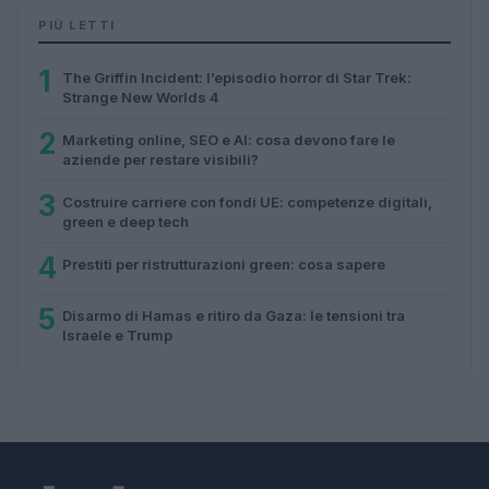
PIÙ LETTI
1
The Griffin Incident: l’episodio horror di Star Trek:
Strange New Worlds 4
2
Marketing online, SEO e AI: cosa devono fare le
aziende per restare visibili?
3
Costruire carriere con fondi UE: competenze digitali,
green e deep tech
4
Prestiti per ristrutturazioni green: cosa sapere
5
Disarmo di Hamas e ritiro da Gaza: le tensioni tra
Israele e Trump