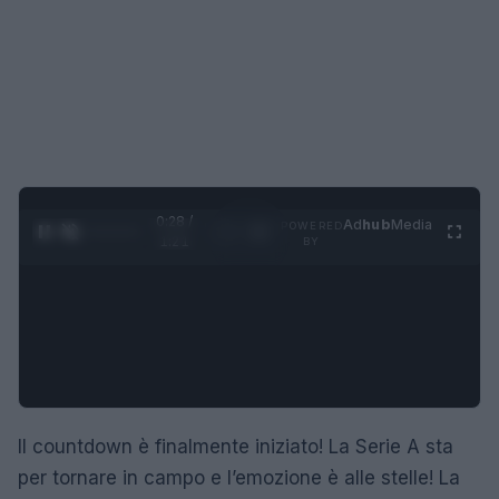
0:28 /
Ad
hub
Media
POWERED
1
/
4
1:21
BY
Il countdown è finalmente iniziato! La Serie A sta
per tornare in campo e l’emozione è alle stelle! La