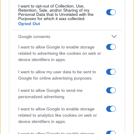
I want to opt-out of Collection, Use,
Retention, Sale, and/or Sharing of my
Personal Data that Is Unrelated with the
Purposes for which it was collected.
Disarmo di Hamas e ritiro da Gaza: le tensioni tra
Opted Out
Israele e Trump
Edoardo Marchesi · 7 Ago 2026
Google consents
FUTURE
I want to allow Google to enable storage
related to advertising like cookies on web or
device identifiers in apps.
I want to allow my user data to be sent to
Google for online advertising purposes.
I want to allow Google to send me
personalized advertising.
I want to allow Google to enable storage
related to analytics like cookies on web or
device identifiers in apps.
Costruire carriere con fondi UE: competenze digitali,
I want to allow Google to enable storage