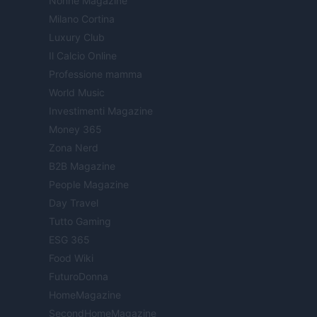
Nonne Magazine
Milano Cortina
Luxury Club
Il Calcio Online
Professione mamma
World Music
Investimenti Magazine
Money 365
Zona Nerd
B2B Magazine
People Magazine
Day Travel
Tutto Gaming
ESG 365
Food Wiki
FuturoDonna
HomeMagazine
SecondHomeMagazine