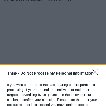
Think -
Do Not Process My Personal Information
If you wish to opt-out of the sale, sharing to third parties, or
Come provare le novità
processing of your personal or sensitive information for
targeted advertising by us, please use the below opt-out
Chi desidera testare in anticipo le funzionalità può
section to confirm your selection. Please note that after your
opt-out request is processed you may continue seeing
affidarsi alle versioni beta disponibili tramite il