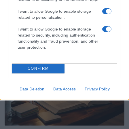
I want to allow Google to enable storage
related to personalization.
I want to allow Google to enable storage
related to security, including authentication
Continua a leggere
functionality and fraud prevention, and other
user protection.
TECH
CONFIRM
Data Deletion
Data Access
Privacy Policy