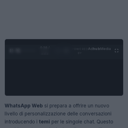
0:29 /
Ad
hub
Media
POWERED
1
/
4
1:21
BY
WhatsApp Web
si prepara a offrire un nuovo
livello di personalizzazione delle conversazioni
introducendo i
temi
per le singole chat. Questo