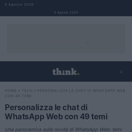
Salta al contenuto
6 Agosto 2026
6 Agosto 2026
⌕
×
⌕
HOME
»
TECH
»
PERSONALIZZA LE CHAT DI WHATSAPP WEB
Cerca
CON 49 TEMI
Personalizza le chat di
WhatsApp Web con 49 temi
Una panoramica sulle novità di WhatsApp Web: temi