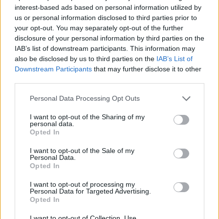
interest-based ads based on personal information utilized by
Microsoft Store
o usare il client Web all’indirizzo
us or personal information disclosed to third parties prior to
web.whatsapp.com
. In alternativa è possibile
your opt-out. You may separately opt-out of the further
disclosure of your personal information by third parties on the
scaricare il file .EXE per l’installazione manuale di
IAB’s list of downstream participants. This information may
WhatsApp Desktop
. Ricordate che le build beta
also be disclosed by us to third parties on the
IAB’s List of
sono pensate per il testing e possono contenere
Downstream Participants
that may further disclose it to other
third parties.
bug: sono però il luogo ideale per inviare feedback
utili agli sviluppatori e contribuire al
Please note that this website/app uses one or more Google
Personal Data Processing Opt Outs
services and may gather and store information including but
perfezionamento delle nuove opzioni di
not limited to your visit or usage behaviour. You may click to
I want to opt-out of the Sharing of my
personalizzazione.
personal data.
grant or deny consent to Google and its third-party tags to
Opted In
use your data for below specified purposes in below Google
consent section.
I want to opt-out of the Sale of my
Personal Data.
AUTORE
Opted In
Francesca Lombardi
I want to opt-out of processing my
Francesca Lombardi, fiorentina, prese appunti
Personal Data for Targeted Advertising.
tecnici dal primo box di un circuito toscano e
Opted In
da allora firma approfondimenti sui motori. In
redazione sostiene un approccio metodico
I want to opt-out of Collection, Use,